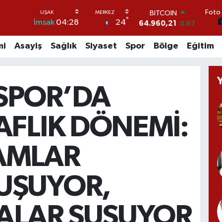
Foto 
BITCOIN
°
24
İmsak
04:28
64.960,21
0.87
DOLAR
47,7436
0.18
mi
Asayiş
Sağlık
Siyaset
Spor
Bölge
Eğitim
EURO
55,2510
0.32
STERLİN
64,4811
0.38
SPOR’DA
GRAM ALTIN
6648.99
2.59
AFLIK DÖNEMİ:
BİST100
13.773
-19
AMLAR
UŞUYOR,
RALAR SUSUYOR