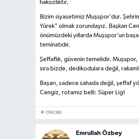
haksızlıktır.
Bizim siyasetimiz Muşspor’dur. Şehrimi
Yürek" olmak zorundayız. Başkan Ceng
önümüzdeki yıllarda Muşspor’un başarı
teminatıdır.
Şeffaflık, güvenin temelidir. Muşspor
sıra bizde, dedikodulara değil, raka
Başarı, sadece sahada değil, şeffaf y
Cengiz, rotamız belli: Süper Lig!
ÖNCEKI
Emrullah Özbey