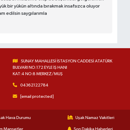
k bir yükün altında bırakmak insafsızca oluyor
am edilsin saygılarımla
SUNAY MAHALLESİ İSTASYON CADDESİ ATATÜRK
BULVARI NO:172 EYLE İŞ HANI
KAT:4 NO:8 MERKEZ/MUŞ
04362122784
[email protected]
şak Hava Durumu
Uşak Namaz Vakitleri
m Manşetler
Son Dakika Haberleri