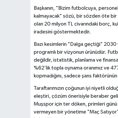
Başkanın, "Bizim futbolcuya, persone
kalmayacak" sözü, bir sözden öte bir t
olan 20 milyon TL civarındaki borç, ku
iradesini göstermektedir.
Bazı kesimlerin "Dalga geçtiği" 2030 yı
programlı bir vizyonun ürünüdür. Futb
değildir, istatistik, planlama ve finansa
%62'lik topla oynama oranımız ve 477 
kopmadığını, sadece şans faktörünün 
Taraftarımızın çoğunun iyi niyetli oldu
eleştiri, çözüm önerisiyle beraber gelir
Muşspor için ter döken, primleri gün
vermeyen bir yönetime "Maç Satıyor"