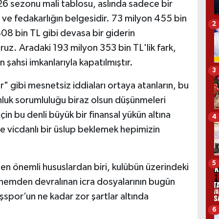
6 sezonu mali tablosu, aslında sadece bir
ve fedakarlığın belgesidir. 73 milyon 455 bin
2
808 bin TL gibi devasa bir giderin
uz. Aradaki 193 milyon 353 bin TL'lik fark,
 şahsi imkanlarıyla kapatılmıştır.
3
r" gibi mesnetsiz iddiaları ortaya atanların, bu
nluk sorumluluğu biraz olsun düşünmeleri
çin bu denli büyük bir finansal yükün altına
4
ve vicdanlı bir üslup beklemek hepimizin
5
n önemli hususlardan biri, kulübün üzerindeki
emden devralınan icra dosyalarının bugün
spor’un ne kadar zor şartlar altında
.
6