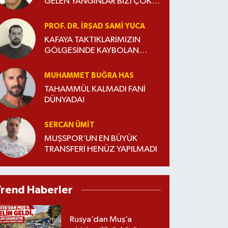
GELEN YANGINLAR BİZİ ÇOK
ÜZÜYOR
PROF. DR. İRŞAD SAMI YUCA
KAFAYA TAKTIKLARIMIZIN
GÖLGESİNDE KAYBOLAN
ÖMÜR
MUHAMMET BUĞRA HAS
TAHAMMÜL KALMADI FANİ
DÜNYADA!
SERCAN ÜMIT
MUŞSPOR’UN EN BÜYÜK
TRANSFERİ HENÜZ YAPILMADI
Trend Haberler
Rusya’dan Muş’a