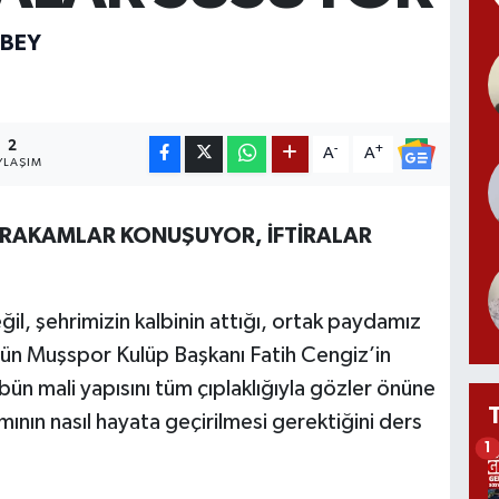
ZBEY
2
-
+
A
A
YLAŞIM
 RAKAMLAR KONUŞUYOR, İFTİRALAR
il, şehrimizin kalbinin attığı, ortak paydamız
Dün Muşspor Kulüp Başkanı Fatih Cengiz’in
bün mali yapısını tüm çıplaklığıyla gözler önüne
ının nasıl hayata geçirilmesi gerektiğini ders
1