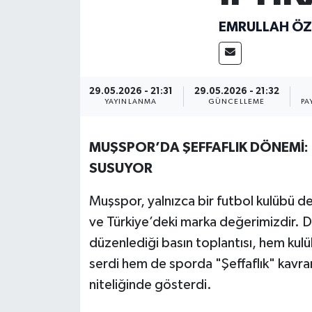
Siyaset
EMRULLAH Ö
Teknoloji
29.05.2026 - 21:31
29.05.2026 - 21:32
Kültür Sanat
YAYINLANMA
GÜNCELLEME
PA
Muş
MUŞSPOR’DA ŞEFFAFLIK DÖNEMİ:
Hasköy
SUSUYOR
Muşspor, yalnızca bir futbol kulübü değ
Korkut
ve Türkiye’deki marka değerimizdir. 
Bulanık
düzenlediği basın toplantısı, hem kulü
serdi hem de sporda "Şeffaflık" kavram
Malazgirt
niteliğinde gösterdi.
Varto