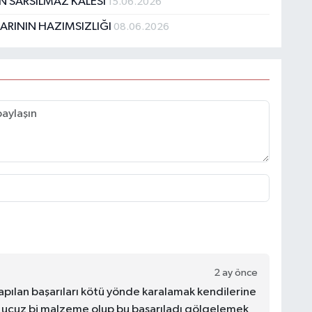
N SARSILMAZ KALESİ
15.06.2026
ARININ HAZIMSIZLIĞI
08.06.2026
2 ay önce
yapılan başarıları kötü yönde karalamak kendilerine
r ucuz bi malzeme olup bu başarıladı gölgelemek