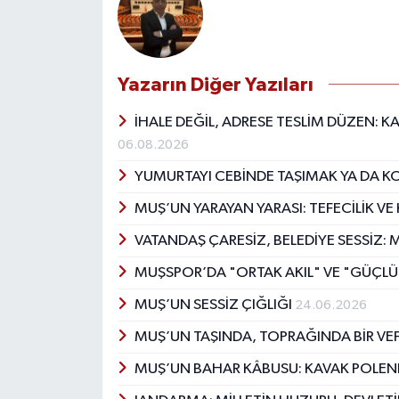
Yazarın Diğer Yazıları
İHALE DEĞİL, ADRESE TESLİM DÜZEN: 
06.08.2026
YUMURTAYI CEBİNDE TAŞIMAK YA DA K
MUŞ’UN YARAYAN YARASI: TEFECİLİK V
VATANDAŞ ÇARESİZ, BELEDİYE SESSİZ:
MUŞSPOR’DA "ORTAK AKIL" VE "GÜÇLÜ
MUŞ’UN SESSİZ ÇIĞLIĞI
24.06.2026
MUŞ’UN TAŞINDA, TOPRAĞINDA BİR VEF
MUŞ’UN BAHAR KÂBUSU: KAVAK POLENLE