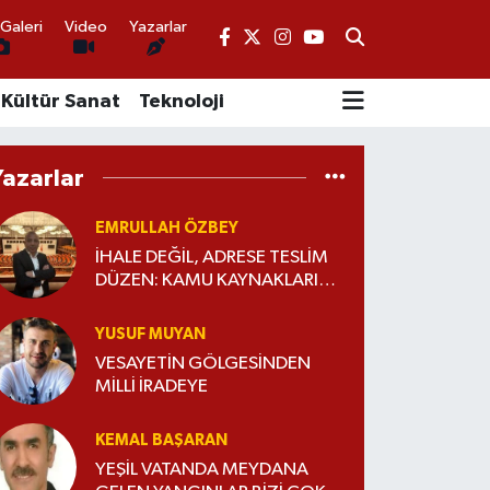
Galeri
Video
Yazarlar
Kültür Sanat
Teknoloji
Yazarlar
EMRULLAH ÖZBEY
İHALE DEĞİL, ADRESE TESLİM
DÜZEN: KAMU KAYNAKLARI
KİMİN İÇİN HARCANIYOR?
YUSUF MUYAN
VESAYETİN GÖLGESİNDEN
MİLLİ İRADEYE
KEMAL BAŞARAN
YEŞİL VATANDA MEYDANA