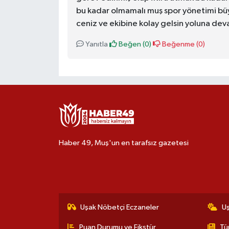
bu kadar olmamalı muş spor yönetimi büyü
ceniz ve ekibine kolay gelsin yoluna dev
Yanıtla
Beğen (
0
)
Beğenme (
0
)
Haber 49, Muş'un en tarafsız gazetesi
Uşak Nöbetçi Eczaneler
U
Puan Durumu ve Fikstür
Tü