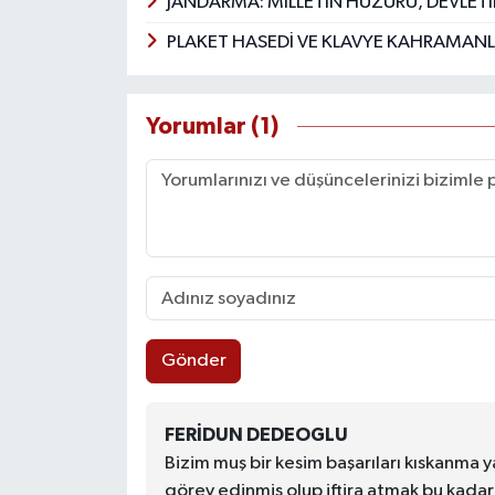
JANDARMA: MİLLETİN HUZURU, DEVLETİ
PLAKET HASEDİ VE KLAVYE KAHRAMANL
Yorumlar (1)
Gönder
FERIDUN DEDEOGLU
Bizim muş bir kesim başarıları kıskanma 
görev edinmiş olup iftira atmak bu kada