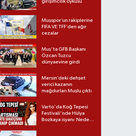
girişimcilik öyküsü
Muşspor’un rakiplerine
FIFA VE TFF’den ağır
cezalar
Muş'ta GFB Başkanı
Özcan Tuzcu
dünyaevine girdi
Mersin’deki dehşet
verici kazanın
mağdurları Muşlu çıktı
Varto'da Koğ Tepesi
Festivali'nde Hülya
Bozkaya isyanı: Neden
davet edilmedi?