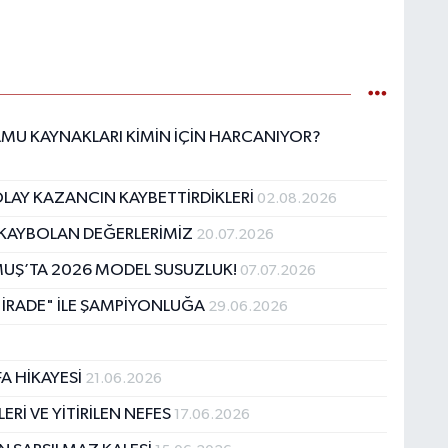
KAMU KAYNAKLARI KİMİN İÇİN HARCANIYOR?
OLAY KAZANCIN KAYBETTİRDİKLERİ
02.08.2026
E KAYBOLAN DEĞERLERİMİZ
20.07.2026
 MUŞ’TA 2026 MODEL SUSUZLUK!
07.07.2026
 İRADE" İLE ŞAMPİYONLUĞA
29.06.2026
A HİKAYESİ
21.06.2026
Rİ VE YİTİRİLEN NEFES
17.06.2026