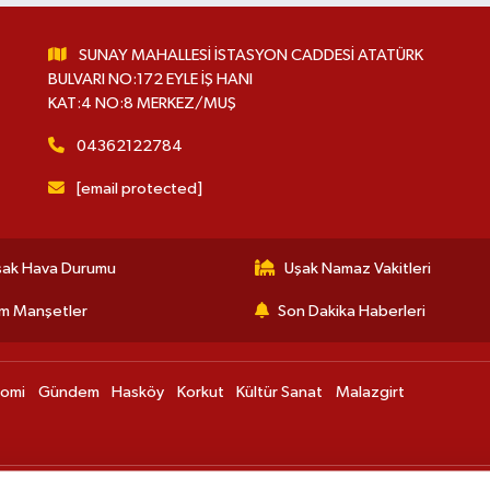
SUNAY MAHALLESİ İSTASYON CADDESİ ATATÜRK
BULVARI NO:172 EYLE İŞ HANI
KAT:4 NO:8 MERKEZ/MUŞ
04362122784
[email protected]
şak Hava Durumu
Uşak Namaz Vakitleri
m Manşetler
Son Dakika Haberleri
nomi
Gündem
Hasköy
Korkut
Kültür Sanat
Malazgirt