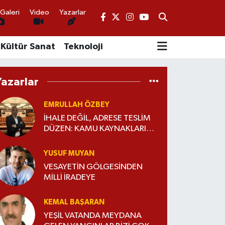
Galeri
Video
Yazarlar
Kültür Sanat
Teknoloji
Yazarlar
EMRULLAH ÖZBEY
İHALE DEĞİL, ADRESE TESLİM
DÜZEN: KAMU KAYNAKLARI
KİMİN İÇİN HARCANIYOR?
YUSUF MUYAN
VESAYETİN GÖLGESİNDEN
MİLLİ İRADEYE
KEMAL BAŞARAN
YEŞİL VATANDA MEYDANA