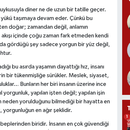
 uykusuyla diner ne de uzun bir tatille geçer.
nı yükü taşımaya devam eder. Çünkü bu
pten doğar; zamandan değil, anlamın
ın akışı içinde çoğu zaman fark etmeden kendi
nda gördüğü şey sadece yorgun bir yüz değil,
htur.
ığı bu asırda yaşamın dayattığı hız, insanı
n bir tükenmişliğe sürükler. Meslek, siyaset,
luklar… Bunların her biri insanın üzerine ince
sıl yorgunluk, yapılan işten değil; yapılan işin
 neden yorulduğunu bilmediği bir hayatta en
k, yorgunluğun en ağır şeklidir.
1
beplerinden biridir. İnsanın en çok güvendiği