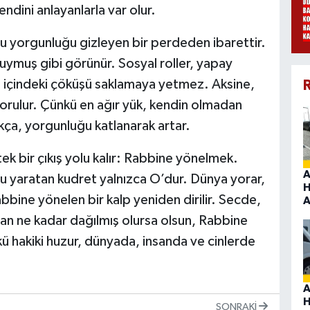
endini anlayanlarla var olur.
bu yorgunluğu gizleyen bir perdeden ibarettir.
uymuş gibi görünür. Sosyal roller, yapay
nın içindeki çöküşü saklamaya yetmez. Aksine,
R
orulur. Çünkü en ağır yük, kendin olmadan
kça, yorgunluğu katlanarak artar.
ek bir çıkış yolu kalır: Rabbine yönelmek.
A
nu yaratan kudret yalnızca O’dur. Dünya yorar,
H
abbine yönelen bir kalp yeniden dirilir. Secde,
A
İnsan ne kadar dağılmış olursa olsun, Rabbine
 hakiki huzur, dünyada, insanda ve cinlerde
A
H
SONRAKI