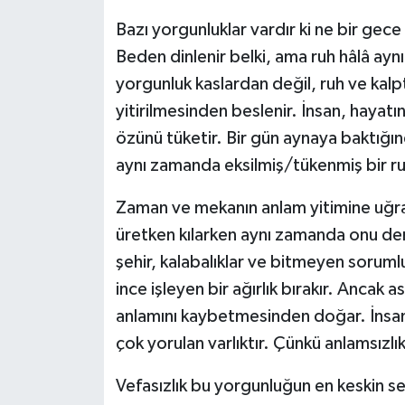
Bazı yorgunluklar vardır ki ne bir gece
Siyaset
Beden dinlenir belki, ama ruh hâlâ ay
Teknoloji
yorgunluk kaslardan değil, ruh ve kal
yitirilmesinden beslenir. İnsan, hayat
Kültür Sanat
özünü tüketir. Bir gün aynaya baktığı
aynı zamanda eksilmiş/tükenmiş bir ru
Muş
Zaman ve mekanın anlam yitimine uğrad
Hasköy
üretken kılarken aynı zamanda onu deri
şehir, kalabalıklar ve bitmeyen sorumlu
Korkut
ince işleyen bir ağırlık bırakır. Ancak a
Bulanık
anlamını kaybetmesinden doğar. İnsan
çok yorulan varlıktır. Çünkü anlamsızlı
Malazgirt
Vefasızlık bu yorgunluğun en keskin se
Varto