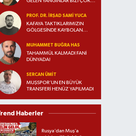
GELEN YANGINLAR BİZİ ÇOK
ÜZÜYOR
PROF. DR. İRŞAD SAMI YUCA
KAFAYA TAKTIKLARIMIZIN
GÖLGESİNDE KAYBOLAN
ÖMÜR
MUHAMMET BUĞRA HAS
TAHAMMÜL KALMADI FANİ
DÜNYADA!
SERCAN ÜMIT
MUŞSPOR’UN EN BÜYÜK
TRANSFERİ HENÜZ YAPILMADI
Trend Haberler
Rusya’dan Muş’a