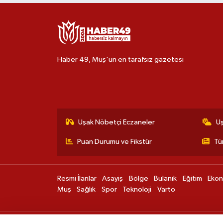
Haber 49, Muş'un en tarafsız gazetesi
Uşak Nöbetçi Eczaneler
U
Puan Durumu ve Fikstür
Tü
Resmi İlanlar
Asayiş
Bölge
Bulanık
Eğitim
Eko
Muş
Sağlık
Spor
Teknoloji
Varto