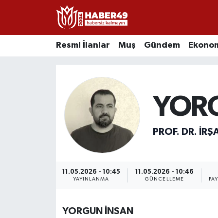
Resmi İlanlar
Uşak Nöbetçi Eczaneler
Resmi İlanlar
Muş
Gündem
Ekono
Asayiş
Uşak Hava Durumu
Bölge
Uşak Namaz Vakitleri
YOR
Eğitim
Uşak Trafik Yoğunluk Haritası
PROF. DR. İR
Ekonomi
TFF 2.Lig Kırmızı Grup Puan Durumu ve Fikstür
Sağlık
Tüm Manşetler
11.05.2026 - 10:45
11.05.2026 - 10:46
YAYINLANMA
GÜNCELLEME
PA
Gündem
Son Dakika Haberleri
YORGUN İNSAN
Spor
Haber Arşivi