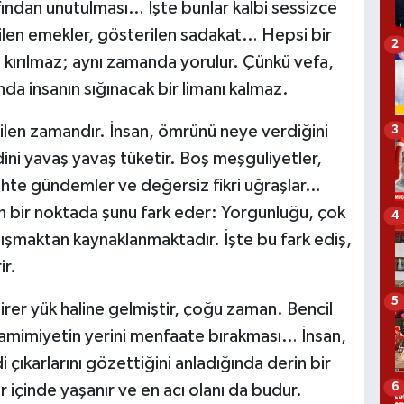
fından unutulması… İşte bunlar kalbi sessizce
verilen emekler, gösterilen sadakat… Hepsi bir
2
kırılmaz; aynı zamanda yorulur. Çünkü vefa,
nda insanın sığınacak bir limanı kalmaz.
dilen zamandır. İnsan, ömrünü neye verdiğini
3
ni yavaş yavaş tüketir. Boş meşguliyetler,
ahte gündemler ve değersiz fikri uğraşlar…
n bir noktada şunu fark eder: Yorgunluğu, çok
4
alışmaktan kaynaklanmaktadır. İşte bu fark ediş,
ir.
5
birer yük haline gelmiştir, çoğu zaman. Bencil
, samimiyetin yerini menfaate bırakması… İnsan,
 çıkarlarını gözettiğini anladığında derin bir
6
ar içinde yaşanır ve en acı olanı da budur.