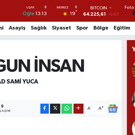
Foto 
BITCOIN
°
19
Öğle
13:13
64.225,61
-0.63
DOLAR
47,7143
0.16
mi
Asayiş
Sağlık
Siyaset
Spor
Bölge
Eğitim
EURO
55,0317
-0.02
STERLİN
64,2463
0.07
GRAM ALTIN
GUN İNSAN
6510.40
0.45
BİST100
13.799
70
ŞAD SAMI YUCA
9
-
+
A
A
YLAŞIM