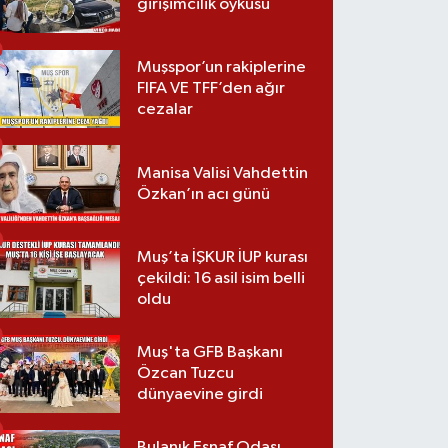
girişimcilik öyküsü
Muşspor’un rakiplerine
FIFA VE TFF’den ağır
cezalar
Manisa Valisi Vahdettin
Özkan’ın acı günü
Muş’ta İŞKUR İUP kurası
çekildi: 16 asil isim belli
oldu
Muş'ta GFB Başkanı
Özcan Tuzcu
dünyaevine girdi
Bulanık Esnaf Odası