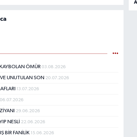
A
uca
E KAYBOLAN ÖMÜR
03.08.2026
 VE UNUTULAN SON
20.07.2026
RAFLARI
13.07.2026
06.07.2026
ZİYANI
29.06.2026
IP NESLİ
22.06.2026
 BİR FANİLİK
15.06.2026