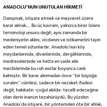
ANADOLU’NUN UNUTULAN HİKMETİ
Siyaset
Danışmak, istişare etmek ve meşveret üzere
Teknoloji
karar almak… Bu üç kavram, yalnızca birer İslami
terminoloji unsuru değil; aynı zamanda bir
Kültür Sanat
medeniyetin aklını, vicdanını ve istikametini tayin
Muş
eden temel sütunlardır. Anadolu’nun köy
meydanlarında, divanlarında, dergâhlarında,
Hasköy
medreselerinde ve hatta en sade aile
meclislerinde bu ruh asırlar boyunca canlı
Korkut
kalmıştır. Bir karar alınmadan önce “bir büyüğe
Bulanık
soralım” cümlesi, sadece bir nezaket ifadesi
değil; hakikatin -çoğul akılda- tecelli edeceğine
Malazgirt
olan derin inancın tezahürüydü. Bu yüzden
Anadolu’da istişare, bir yöntemden öte bir ahlak,
Varto