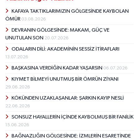
KAFAYA TAKTIKLARIMIZIN GÖLGESİNDE KAYBOLAN
ÖMÜR
03.08.2026
DEVRANIN GÖLGESİNDE: MAKAM, GÜÇ VE
UNUTULAN SON
20.07.2026
ODALARIN DİLİ: AKADEMİNİN SESSİZ İTİRAFLARI
13.07.2026
BAŞKASINA VERDİĞİN KADAR YAŞARSIN
06.07.2026
KIYMET BİLMEYİ UNUTMUŞ BİR ÖMRÜN ZİYANI
29.06.2026
KÖKÜNDEN UZAKLAŞANLAR: ŞARKIN KAYIP NESLİ
22.06.2026
SONSUZ HAYALLERİN İÇİNDE KAYBOLMUŞ BİR FANİLİK
15.06.2026
BAĞNAZLIĞIN GÖLGESİNDE: İZMLERİN ESARETİNDE