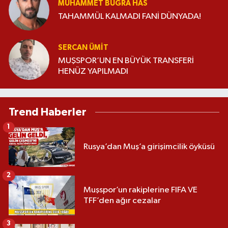
MUHAMMET BUĞRA HAS
TAHAMMÜL KALMADI FANİ DÜNYADA!
SERCAN ÜMIT
MUŞSPOR’UN EN BÜYÜK TRANSFERİ
HENÜZ YAPILMADI
Trend Haberler
1
Rusya’dan Muş’a girişimcilik öyküsü
2
Muşspor’un rakiplerine FIFA VE
TFF’den ağır cezalar
3