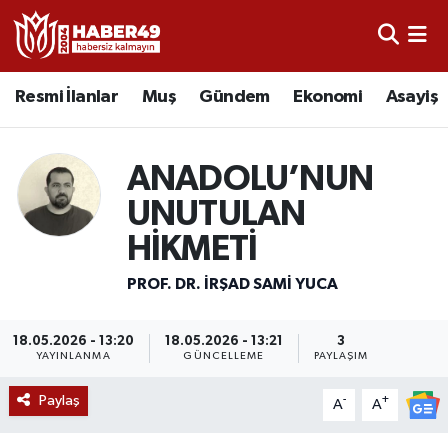
Resmi İlanlar
Uşak Nöbetçi Eczaneler
Resmi İlanlar
Muş
Gündem
Ekonomi
Asayiş
Asayiş
Uşak Hava Durumu
ANADOLU’NUN
Bölge
Uşak Namaz Vakitleri
UNUTULAN
Eğitim
Uşak Trafik Yoğunluk Haritası
HİKMETİ
Ekonomi
TFF 2.Lig Kırmızı Grup Puan Durumu ve Fikstür
PROF. DR. İRŞAD SAMI YUCA
Sağlık
Tüm Manşetler
18.05.2026 - 13:20
18.05.2026 - 13:21
3
YAYINLANMA
GÜNCELLEME
PAYLAŞIM
Gündem
Son Dakika Haberleri
Paylaş
-
+
A
A
Spor
Haber Arşivi