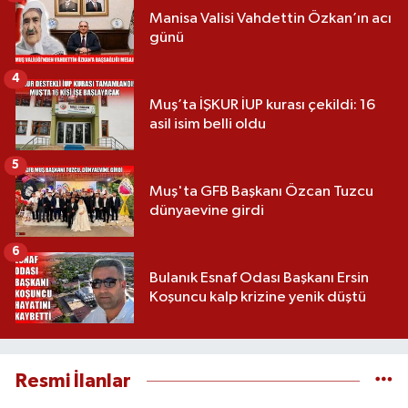
Manisa Valisi Vahdettin Özkan’ın acı
günü
4
Muş’ta İŞKUR İUP kurası çekildi: 16
asil isim belli oldu
5
Muş'ta GFB Başkanı Özcan Tuzcu
dünyaevine girdi
6
Bulanık Esnaf Odası Başkanı Ersin
Koşuncu kalp krizine yenik düştü
Resmi İlanlar