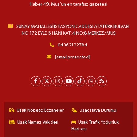
Haber 49, Muş'un en tarafsız gazetesi
SUNAY MAHALLESİ İSTASYON CADDESİ ATATÜRK BULVARI
NO:172 EYLE İŞ HANI KAT:4 NO:8 MERKEZ/MUŞ
04362122784
[email protected]
Uşak Nöbetçi Eczaneler
Uşak Hava Durumu
Uşak Namaz Vakitleri
Uşak Trafik Yoğunluk
Haritası