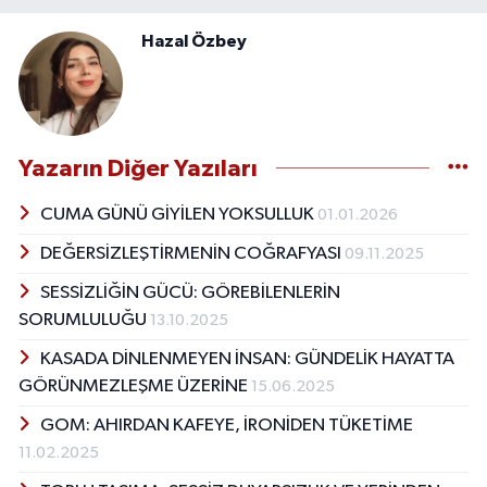
Hazal Özbey
Yazarın Diğer Yazıları
CUMA GÜNÜ GİYİLEN YOKSULLUK
01.01.2026
DEĞERSİZLEŞTİRMENİN COĞRAFYASI
09.11.2025
SESSİZLİĞİN GÜCÜ: GÖREBİLENLERİN
SORUMLULUĞU
13.10.2025
KASADA DİNLENMEYEN İNSAN: GÜNDELİK HAYATTA
GÖRÜNMEZLEŞME ÜZERİNE
15.06.2025
GOM: AHIRDAN KAFEYE, İRONİDEN TÜKETİME
11.02.2025