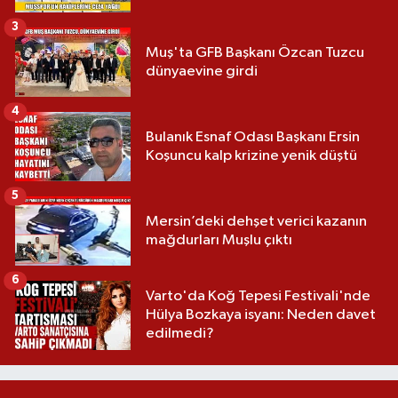
3
Muş'ta GFB Başkanı Özcan Tuzcu
dünyaevine girdi
4
Bulanık Esnaf Odası Başkanı Ersin
Koşuncu kalp krizine yenik düştü
5
Mersin’deki dehşet verici kazanın
mağdurları Muşlu çıktı
6
Varto'da Koğ Tepesi Festivali'nde
Hülya Bozkaya isyanı: Neden davet
edilmedi?