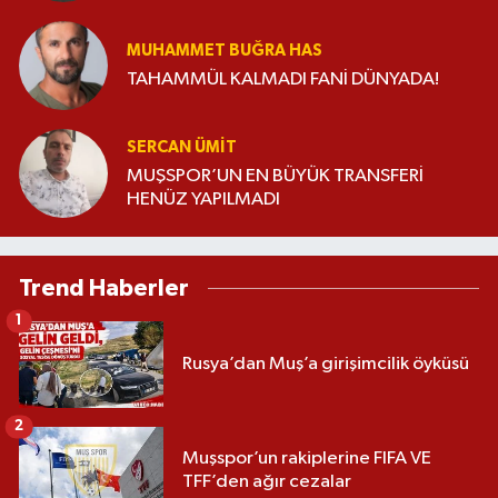
MUHAMMET BUĞRA HAS
TAHAMMÜL KALMADI FANİ DÜNYADA!
SERCAN ÜMIT
MUŞSPOR’UN EN BÜYÜK TRANSFERİ
HENÜZ YAPILMADI
Trend Haberler
1
Rusya’dan Muş’a girişimcilik öyküsü
2
Muşspor’un rakiplerine FIFA VE
TFF’den ağır cezalar