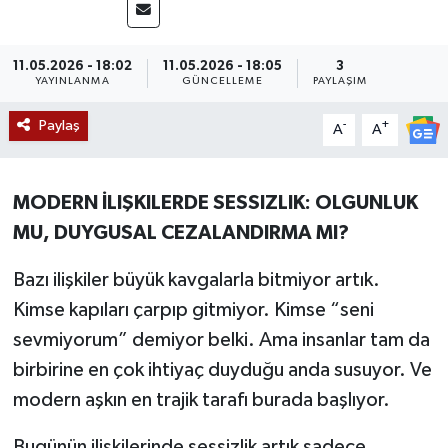
Siyaset
11.05.2026 - 18:02
11.05.2026 - 18:05
3
YAYINLANMA
GÜNCELLEME
PAYLAŞIM
Teknoloji
Paylaş
-
+
A
A
Kültür Sanat
Muş
MODERN İLIŞKILERDE SESSIZLIK: OLGUNLUK
MU, DUYGUSAL CEZALANDIRMA MI?
Hasköy
Bazı ilişkiler büyük kavgalarla bitmiyor artık.
Korkut
Kimse kapıları çarpıp gitmiyor. Kimse “seni
sevmiyorum” demiyor belki. Ama insanlar tam da
Bulanık
birbirine en çok ihtiyaç duyduğu anda susuyor. Ve
Malazgirt
modern aşkın en trajik tarafı burada başlıyor.
Varto
Bugünün ilişkilerinde sessizlik artık sadece