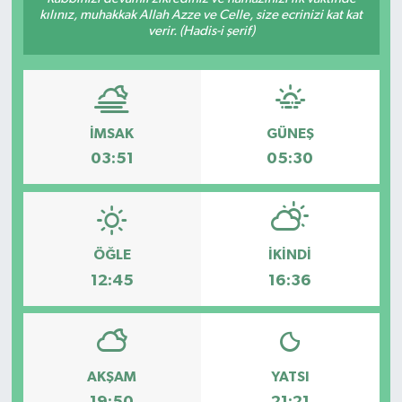
kılınız, muhakkak Allah Azze ve Celle, size ecrinizi kat kat
Siyaset
verir. (Hadis-i şerif)
Teknoloji
Kültür Sanat
İMSAK
GÜNEŞ
03:51
05:30
Muş
Hasköy
ÖĞLE
İKINDI
Korkut
12:45
16:36
Bulanık
Malazgirt
AKŞAM
YATSI
Varto