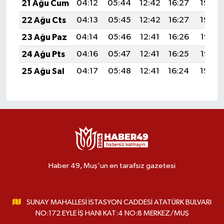
21 Ağu Cum
04:12
05:44
12:42
16:27
19:30
22 Ağu Cts
04:13
05:45
12:42
16:27
19:29
23 Ağu Paz
04:14
05:46
12:41
16:26
19:27
24 Ağu Pts
04:16
05:47
12:41
16:25
19:26
25 Ağu Sal
04:17
05:48
12:41
16:24
19:24
Haber 49, Muş'un en tarafsız gazetesi
SUNAY MAHALLESİ İSTASYON CADDESİ ATATÜRK BULVARI
NO:172 EYLE İŞ HANI KAT:4 NO:8 MERKEZ/MUŞ