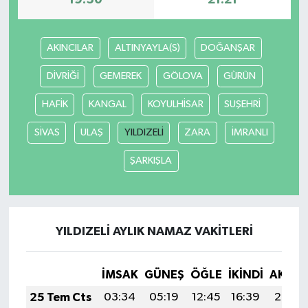
19:50
21:21
AKINCILAR
ALTINYAYLA(S)
DOĞANŞAR
DİVRİĞİ
GEMEREK
GÖLOVA
GÜRÜN
HAFİK
KANGAL
KOYULHİSAR
SUŞEHRİ
SİVAS
ULAŞ
YILDIZELİ
ZARA
İMRANLI
ŞARKIŞLA
YILDIZELİ AYLIK NAMAZ VAKITLERI
İMSAK
GÜNEŞ
ÖĞLE
İKINDI
AKŞA
25 Tem Cts
03:34
05:19
12:45
16:39
20:02