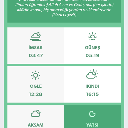
ilimleri öğrenirse) Allah Azze ve Celle, ona (her işinde)
Siyaset
kâfidir ve onu, hiç ummadığı yerden rızıklandırıverir.
(Hadis-i şerif)
Teknoloji
Kültür Sanat
İMSAK
GÜNEŞ
Muş
03:47
05:19
Hasköy
Korkut
ÖĞLE
İKINDI
12:28
16:15
Bulanık
Malazgirt
AKŞAM
YATSI
Varto