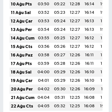
10 Ağu Pts
03:50
05:22
12:28
16:14
19:23
11 Ağu Sal
03:52
05:23
12:27
16:14
19:22
12 Ağu Çar
03:53
05:24
12:27
16:13
19:21
13 Ağu Per
03:54
05:24
12:27
16:13
19:20
14 Ağu Cum
03:55
05:25
12:27
16:12
19:18
15 Ağu Cts
03:56
05:26
12:27
16:12
19:17
16 Ağu Paz
03:58
05:27
12:26
16:11
19:16
17 Ağu Pts
03:59
05:28
12:26
16:11
19:15
18 Ağu Sal
04:00
05:29
12:26
16:10
19:13
19 Ağu Çar
04:01
05:29
12:26
16:10
19:12
20 Ağu Per
04:02
05:30
12:26
16:09
19:11
21 Ağu Cum
04:04
05:31
12:25
16:08
19:10
22 Ağu Cts
04:05
05:32
12:25
16:08
19:08