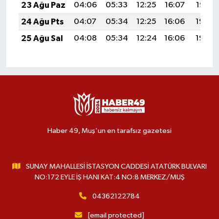
23 Ağu Paz
04:06
05:33
12:25
16:07
19:07
24 Ağu Pts
04:07
05:34
12:25
16:06
19:06
25 Ağu Sal
04:08
05:34
12:24
16:06
19:04
Haber 49, Muş'un en tarafsız gazetesi
SUNAY MAHALLESİ İSTASYON CADDESİ ATATÜRK BULVARI
NO:172 EYLE İŞ HANI KAT:4 NO:8 MERKEZ/MUŞ
04362122784
[email protected]