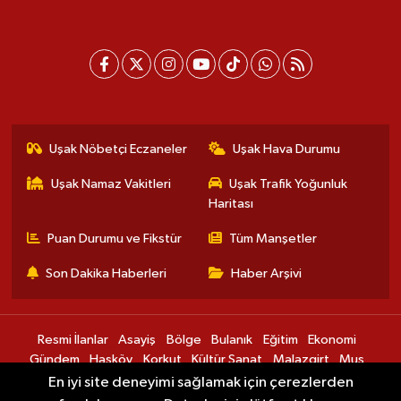
Uşak Nöbetçi Eczaneler
Uşak Hava Durumu
Uşak Namaz Vakitleri
Uşak Trafik Yoğunluk
Haritası
Puan Durumu ve Fikstür
Tüm Manşetler
Son Dakika Haberleri
Haber Arşivi
Resmi İlanlar
Asayiş
Bölge
Bulanık
Eğitim
Ekonomi
Gündem
Hasköy
Korkut
Kültür Sanat
Malazgirt
Muş
Sağlık
Spor
Teknoloji
Varto
En iyi site deneyimi sağlamak için çerezlerden