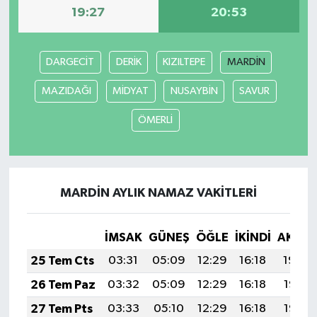
19:27
20:53
DARGECİT
DERİK
KIZILTEPE
MARDİN
MAZIDAĞI
MİDYAT
NUSAYBİN
SAVUR
ÖMERLİ
MARDİN AYLIK NAMAZ VAKITLERI
İMSAK
GÜNEŞ
ÖĞLE
İKINDI
AKŞA
25 Tem Cts
03:31
05:09
12:29
16:18
19:39
26 Tem Paz
03:32
05:09
12:29
16:18
19:38
27 Tem Pts
03:33
05:10
12:29
16:18
19:37