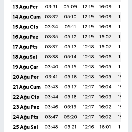
13 Ağu Per
03:31
05:09
12:19
16:09
19:19
14 Ağu Cum
03:32
05:10
12:19
16:09
19:18
15 Ağu Cts
03:34
05:11
12:19
16:08
19:16
16 Ağu Paz
03:35
05:12
12:19
16:07
19:15
17 Ağu Pts
03:37
05:13
12:18
16:07
19:13
18 Ağu Sal
03:38
05:14
12:18
16:06
19:12
19 Ağu Çar
03:40
05:15
12:18
16:05
19:10
20 Ağu Per
03:41
05:16
12:18
16:05
19:09
21 Ağu Cum
03:43
05:17
12:17
16:04
19:08
22 Ağu Cts
03:44
05:18
12:17
16:03
19:06
23 Ağu Paz
03:46
05:19
12:17
16:02
19:05
24 Ağu Pts
03:47
05:20
12:17
16:02
19:03
25 Ağu Sal
03:48
05:21
12:16
16:01
19:01