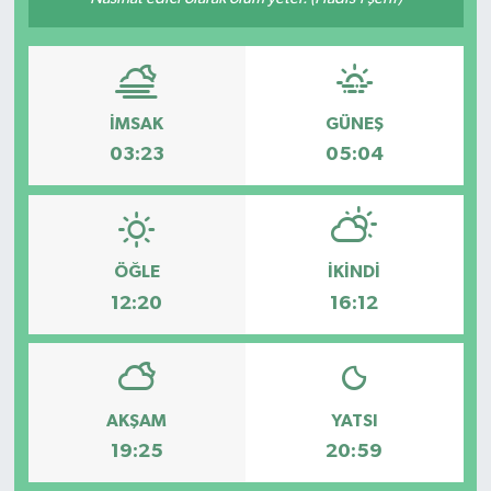
Siyaset
Teknoloji
İMSAK
GÜNEŞ
Kültür Sanat
03:23
05:04
Muş
Hasköy
ÖĞLE
İKINDI
12:20
16:12
Korkut
Bulanık
AKŞAM
YATSI
Malazgirt
19:25
20:59
Varto