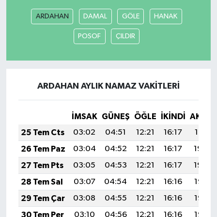
ARDAHAN
DAMAL
GÖLE
HANAK
POSOF
ÇILDIR
ARDAHAN AYLIK NAMAZ VAKITLERI
İMSAK
GÜNEŞ
ÖĞLE
İKINDI
AKŞA
25 Tem Cts
03:02
04:51
12:21
16:17
19:41
26 Tem Paz
03:04
04:52
12:21
16:17
19:40
27 Tem Pts
03:05
04:53
12:21
16:17
19:39
28 Tem Sal
03:07
04:54
12:21
16:16
19:38
29 Tem Çar
03:08
04:55
12:21
16:16
19:37
30 Tem Per
03:10
04:56
12:21
16:16
19:36