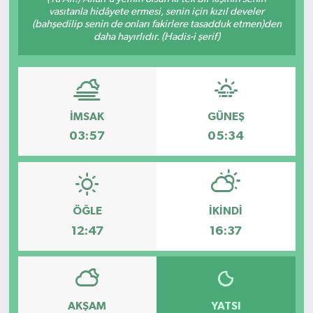
vasıtanla hidâyete ermesi, senin için kızıl develer
Siyaset
(bahşedilip senin de onları fakirlere tasadduk etmen)den
daha hayırlıdır. (Hadis-i şerif)
Teknoloji
Kültür Sanat
İMSAK
GÜNEŞ
Muş
03:57
05:34
Hasköy
Korkut
ÖĞLE
İKINDI
12:47
16:37
Bulanık
Malazgirt
AKŞAM
YATSI
Varto