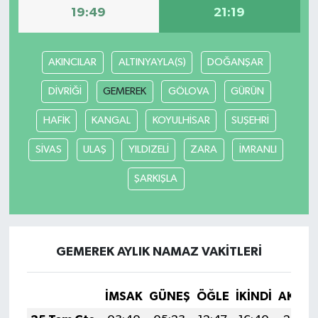
19:49
21:19
AKINCILAR
ALTINYAYLA(S)
DOĞANŞAR
DİVRİĞİ
GEMEREK
GÖLOVA
GÜRÜN
HAFİK
KANGAL
KOYULHİSAR
SUŞEHRİ
SİVAS
ULAŞ
YILDIZELİ
ZARA
İMRANLI
ŞARKIŞLA
GEMEREK AYLIK NAMAZ VAKITLERI
İMSAK
GÜNEŞ
ÖĞLE
İKINDI
AKŞA