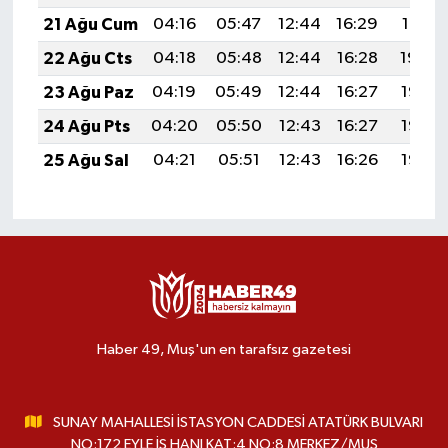
21 Ağu Cum
04:16
05:47
12:44
16:29
19:31
22 Ağu Cts
04:18
05:48
12:44
16:28
19:30
23 Ağu Paz
04:19
05:49
12:44
16:27
19:28
24 Ağu Pts
04:20
05:50
12:43
16:27
19:27
25 Ağu Sal
04:21
05:51
12:43
16:26
19:25
Haber 49, Muş'un en tarafsız gazetesi
SUNAY MAHALLESİ İSTASYON CADDESİ ATATÜRK BULVARI
NO:172 EYLE İŞ HANI KAT:4 NO:8 MERKEZ/MUŞ