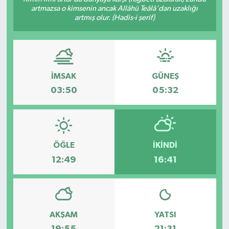
artmazsa o kimsenin ancak Allâhü Teâlâ'dan uzaklığı
Siyaset
artmış olur. (Hadis-i şerif)
Teknoloji
Kültür Sanat
İMSAK
GÜNEŞ
03:50
05:32
Muş
Hasköy
ÖĞLE
İKINDI
Korkut
12:49
16:41
Bulanık
Malazgirt
AKŞAM
YATSI
Varto