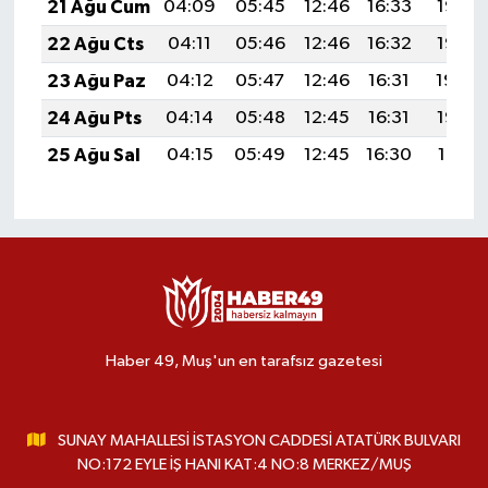
21 Ağu Cum
04:09
05:45
12:46
16:33
19:37
22 Ağu Cts
04:11
05:46
12:46
16:32
19:36
23 Ağu Paz
04:12
05:47
12:46
16:31
19:34
24 Ağu Pts
04:14
05:48
12:45
16:31
19:32
25 Ağu Sal
04:15
05:49
12:45
16:30
19:31
Haber 49, Muş'un en tarafsız gazetesi
SUNAY MAHALLESİ İSTASYON CADDESİ ATATÜRK BULVARI
NO:172 EYLE İŞ HANI KAT:4 NO:8 MERKEZ/MUŞ