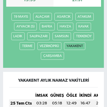
19:55
21:31
19 MAYIS
ALAÇAM
ASARCIK
ATAKUM
AYVACIK (S)
BAFRA
HAVZA
KAVAK
LADİK
SALIPAZARI
SAMSUN
TEKKEKÖY
TERME
VEZİRKÖPRÜ
YAKAKENT
ÇARŞAMBA
YAKAKENT AYLIK NAMAZ VAKITLERI
İMSAK
GÜNEŞ
ÖĞLE
İKINDI
AKŞA
25 Tem Cts
03:28
05:18
12:49
16:47
20:11