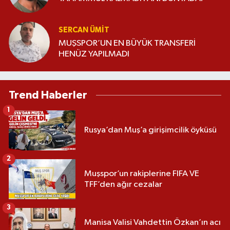
SERCAN ÜMIT
MUŞSPOR’UN EN BÜYÜK TRANSFERİ
HENÜZ YAPILMADI
Trend Haberler
1
Rusya’dan Muş’a girişimcilik öyküsü
2
Muşspor’un rakiplerine FIFA VE
TFF’den ağır cezalar
3
Manisa Valisi Vahdettin Özkan’ın acı