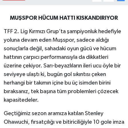
Siyaset
MUŞSPOR HÜCUM HATTI KISKANDIRIYOR
Teknoloji
TFF 2. Lig Kırmızı Grup’ta şampiyonluk hedefiyle
Kültür Sanat
yoluna devam eden Muşspor, sadece aldığı
sonuçlarla değil, sahadaki oyun gücü ve hücum
Muş
hattının çarpıcı performansıyla da dikkatleri
üzerine çekiyor. Sarı-beyazlıların ileri ucu öyle bir
Hasköy
seviyeye ulaştı ki, bugün gol sıkıntısı çeken
herhangi bir takımın içine bu üç isimden birini
Korkut
bıraksanız, tek başına tüm problemleri çözecek
Bulanık
kapasitedeler.
Malazgirt
Geçtiğimiz sezon aramıza katılan Stenley
Ohawuchi, fırsatçılığı ve bitiriciliğiyle 10 gole imza
Varto