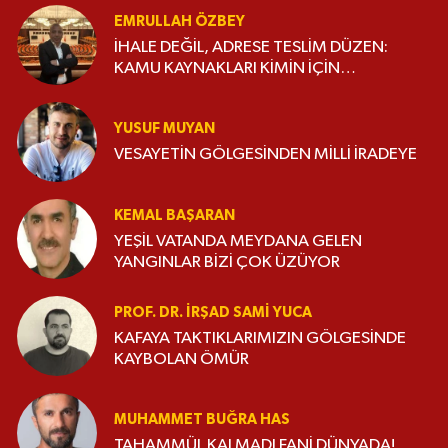
EMRULLAH ÖZBEY
İHALE DEĞİL, ADRESE TESLİM DÜZEN:
KAMU KAYNAKLARI KİMİN İÇİN
HARCANIYOR?
YUSUF MUYAN
VESAYETİN GÖLGESİNDEN MİLLİ İRADEYE
KEMAL BAŞARAN
YEŞİL VATANDA MEYDANA GELEN
YANGINLAR BİZİ ÇOK ÜZÜYOR
PROF. DR. İRŞAD SAMI YUCA
KAFAYA TAKTIKLARIMIZIN GÖLGESİNDE
KAYBOLAN ÖMÜR
MUHAMMET BUĞRA HAS
TAHAMMÜL KALMADI FANİ DÜNYADA!