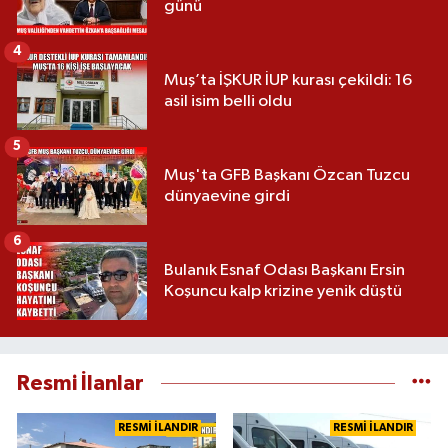
günü
4
Muş’ta İŞKUR İUP kurası çekildi: 16
asil isim belli oldu
5
Muş'ta GFB Başkanı Özcan Tuzcu
dünyaevine girdi
6
Bulanık Esnaf Odası Başkanı Ersin
Koşuncu kalp krizine yenik düştü
Resmi İlanlar
RESMİ İLANDIR
RESMİ İLANDIR