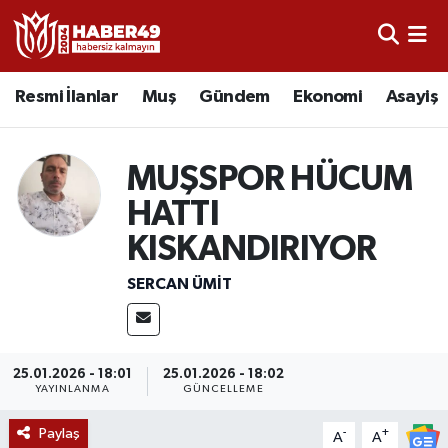
Resmi İlanlar
Uşak Nöbetçi Eczaneler
Resmi İlanlar
Muş
Gündem
Ekonomi
Asayiş
Asayiş
Uşak Hava Durumu
MUŞSPOR HÜCUM
Bölge
Uşak Namaz Vakitleri
HATTI
Eğitim
Uşak Trafik Yoğunluk Haritası
KISKANDIRIYOR
Ekonomi
TFF 2.Lig Kırmızı Grup Puan Durumu ve Fikstür
SERCAN ÜMIT
Sağlık
Tüm Manşetler
25.01.2026 - 18:01
25.01.2026 - 18:02
Gündem
Son Dakika Haberleri
YAYINLANMA
GÜNCELLEME
Spor
Haber Arşivi
Paylaş
-
+
A
A