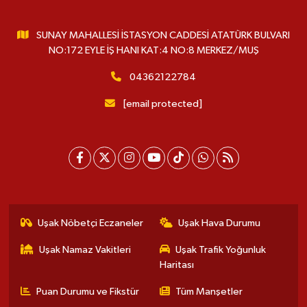
SUNAY MAHALLESİ İSTASYON CADDESİ ATATÜRK BULVARI
NO:172 EYLE İŞ HANI KAT:4 NO:8 MERKEZ/MUŞ
04362122784
[email protected]
Uşak Nöbetçi Eczaneler
Uşak Hava Durumu
Uşak Namaz Vakitleri
Uşak Trafik Yoğunluk
Haritası
Puan Durumu ve Fikstür
Tüm Manşetler