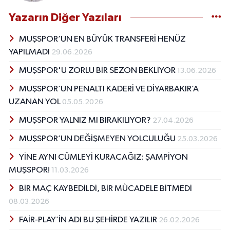
Yazarın Diğer Yazıları
MUŞSPOR’UN EN BÜYÜK TRANSFERİ HENÜZ
YAPILMADI
29.06.2026
MUŞSPOR'U ZORLU BİR SEZON BEKLİYOR
13.06.2026
MUŞSPOR’UN PENALTI KADERİ VE DİYARBAKIR’A
UZANAN YOL
05.05.2026
MUŞSPOR YALNIZ MI BIRAKILIYOR?
27.04.2026
MUŞSPOR’UN DEĞİŞMEYEN YOLCULUĞU
25.03.2026
YİNE AYNI CÜMLEYİ KURACAĞIZ: ŞAMPİYON
MUŞSPOR!
11.03.2026
BİR MAÇ KAYBEDİLDİ, BİR MÜCADELE BİTMEDİ
08.03.2026
FAİR-PLAY’İN ADI BU ŞEHİRDE YAZILIR
26.02.2026