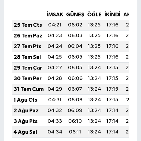
İMSAK
GÜNEŞ
ÖĞLE
İKINDI
AKŞA
25 Tem Cts
04:21
06:02
13:25
17:16
20:37
26 Tem Paz
04:23
06:03
13:25
17:16
20:36
27 Tem Pts
04:24
06:04
13:25
17:16
20:35
28 Tem Sal
04:25
06:05
13:25
17:16
20:34
29 Tem Çar
04:27
06:05
13:24
17:15
20:34
30 Tem Per
04:28
06:06
13:24
17:15
20:33
31 Tem Cum
04:29
06:07
13:24
17:15
20:32
1 Ağu Cts
04:31
06:08
13:24
17:15
20:31
2 Ağu Paz
04:32
06:09
13:24
17:14
20:30
3 Ağu Pts
04:33
06:10
13:24
17:14
20:29
4 Ağu Sal
04:34
06:11
13:24
17:14
20:28