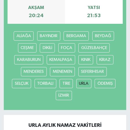
AKŞAM
YATSI
20:24
21:53
ALİAĞA
BAYINDIR
BERGAMA
BEYDAĞ
CEŞME
DİKİLİ
FOÇA
GÜZELBAHÇE
KARABURUN
KEMALPAŞA
KINIK
KİRAZ
MENDERES
MENEMEN
SEFERIHİSAR
SELÇUK
TORBALI
TİRE
URLA
ÖDEMİŞ
İZMİR
URLA AYLIK NAMAZ VAKITLERI