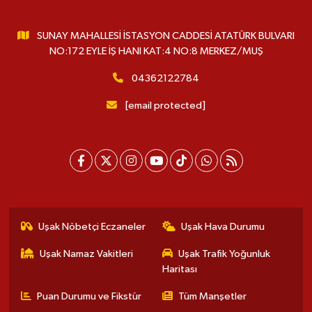
SUNAY MAHALLESİ İSTASYON CADDESİ ATATÜRK BULVARI
NO:172 EYLE İŞ HANI KAT:4 NO:8 MERKEZ/MUŞ
04362122784
[email protected]
Uşak Nöbetçi Eczaneler
Uşak Hava Durumu
Uşak Namaz Vakitleri
Uşak Trafik Yoğunluk
Haritası
Puan Durumu ve Fikstür
Tüm Manşetler