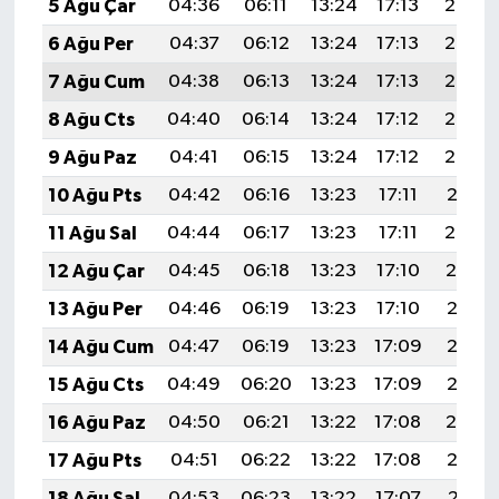
5 Ağu Çar
04:36
06:11
13:24
17:13
20:27
6 Ağu Per
04:37
06:12
13:24
17:13
20:26
7 Ağu Cum
04:38
06:13
13:24
17:13
20:24
8 Ağu Cts
04:40
06:14
13:24
17:12
20:23
9 Ağu Paz
04:41
06:15
13:24
17:12
20:22
10 Ağu Pts
04:42
06:16
13:23
17:11
20:21
11 Ağu Sal
04:44
06:17
13:23
17:11
20:20
12 Ağu Çar
04:45
06:18
13:23
17:10
20:19
13 Ağu Per
04:46
06:19
13:23
17:10
20:17
14 Ağu Cum
04:47
06:19
13:23
17:09
20:16
15 Ağu Cts
04:49
06:20
13:23
17:09
20:15
16 Ağu Paz
04:50
06:21
13:22
17:08
20:14
17 Ağu Pts
04:51
06:22
13:22
17:08
20:12
18 Ağu Sal
04:53
06:23
13:22
17:07
20:11