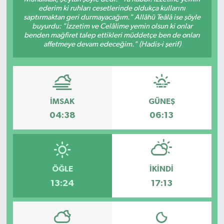
ederim ki ruhları cesetlerinde oldukça kullarını
Siyaset
saptırmaktan geri durmayacağım." Allâhü Teâlâ ise şöyle
buyurdu: "İzzetim ve Celâlime yemin olsun ki onlar
benden mağfiret talep ettikleri müddetçe ben de onları
Teknoloji
affetmeye devam edeceğim." (Hadis-i şerif)
Kültür Sanat
Muş
İMSAK
GÜNEŞ
04:38
06:13
Hasköy
Korkut
ÖĞLE
İKINDI
Bulanık
13:24
17:13
Malazgirt
Varto