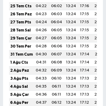
25 Tem Cts
04:22
06:02
13:24
17:16
20:36
26 Tem Paz
04:23
06:03
13:24
17:15
20:36
27 Tem Pts
04:24
06:04
13:24
17:15
20:35
28 Tem Sal
04:26
06:05
13:24
17:15
20:34
29 Tem Çar
04:27
06:05
13:24
17:15
20:33
30 Tem Per
04:28
06:06
13:24
17:15
20:32
31 Tem Cum
04:30
06:07
13:24
17:14
20:31
1 Ağu Cts
04:31
06:08
13:24
17:14
20:30
2 Ağu Paz
04:32
06:09
13:24
17:14
20:29
3 Ağu Pts
04:33
06:10
13:24
17:13
20:28
4 Ağu Sal
04:35
06:11
13:24
17:13
20:27
5 Ağu Çar
04:36
06:11
13:24
17:13
20:26
6 Ağu Per
04:37
06:12
13:24
17:12
20:25