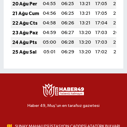
20 Ağu Per
04:55
06:25
13:21
17:05
20:08
21 Ağu Cum
04:56
06:25
13:21
17:05
20:06
22 Ağu Cts
04:58
06:26
13:21
17:04
20:05
23 Ağu Paz
04:59
06:27
13:20
17:03
20:04
24 Ağu Pts
05:00
06:28
13:20
17:03
20:02
25 Ağu Sal
05:01
06:29
13:20
17:02
20:01
Haber 49, Muş'un en tarafsız gazetesi
SUNAY MAHALLESİ İSTASYON CADDESİ ATATÜRK BULVARI