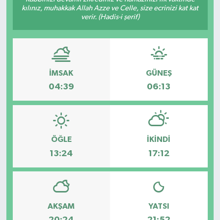
kılınız, muhakkak Allah Azze ve Celle, size ecrinizi kat kat
Siyaset
verir. (Hadis-i şerif)
Teknoloji
Kültür Sanat
İMSAK
GÜNEŞ
04:39
06:13
Muş
Hasköy
ÖĞLE
İKINDI
Korkut
13:24
17:12
Bulanık
Malazgirt
AKŞAM
YATSI
Varto