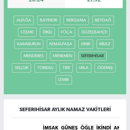
20:24
21:52
ALİAĞA
BAYINDIR
BERGAMA
BEYDAĞ
CEŞME
DİKİLİ
FOÇA
GÜZELBAHÇE
KARABURUN
KEMALPAŞA
KINIK
KİRAZ
MENDERES
MENEMEN
SEFERIHİSAR
SELÇUK
TORBALI
TİRE
URLA
ÖDEMİŞ
İZMİR
SEFERIHİSAR AYLIK NAMAZ VAKITLERI
İMSAK
GÜNEŞ
ÖĞLE
İKINDI
AKŞA