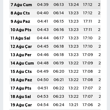
7 Ağu Cum
04:39
06:13
13:24
17:12
20:24
8 Ağu Cts
04:40
06:14
13:23
17:12
20:23
9 Ağu Paz
04:41
06:15
13:23
17:11
20:22
10 Ağu Pts
04:43
06:16
13:23
17:11
20:20
11 Ağu Sal
04:44
06:17
13:23
17:10
20:19
12 Ağu Çar
04:45
06:18
13:23
17:10
20:18
13 Ağu Per
04:46
06:18
13:23
17:09
20:17
14 Ağu Cum
04:48
06:19
13:22
17:09
20:16
15 Ağu Cts
04:49
06:20
13:22
17:08
20:14
16 Ağu Paz
04:50
06:21
13:22
17:08
20:13
17 Ağu Pts
04:51
06:22
13:22
17:07
20:12
18 Ağu Sal
04:53
06:23
13:22
17:07
20:11
19 Ağu Çar
04:54
06:24
13:21
17:06
20:09