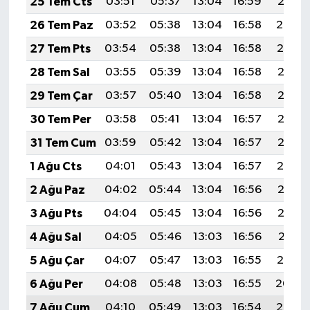
25 Tem Cts
03:51
05:37
13:04
16:59
20:21
26 Tem Paz
03:52
05:38
13:04
16:58
20:20
27 Tem Pts
03:54
05:38
13:04
16:58
20:19
28 Tem Sal
03:55
05:39
13:04
16:58
20:18
29 Tem Çar
03:57
05:40
13:04
16:58
20:17
30 Tem Per
03:58
05:41
13:04
16:57
20:16
31 Tem Cum
03:59
05:42
13:04
16:57
20:15
1 Ağu Cts
04:01
05:43
13:04
16:57
20:14
2 Ağu Paz
04:02
05:44
13:04
16:56
20:13
3 Ağu Pts
04:04
05:45
13:04
16:56
20:12
4 Ağu Sal
04:05
05:46
13:03
16:56
20:11
5 Ağu Çar
04:07
05:47
13:03
16:55
20:10
6 Ağu Per
04:08
05:48
13:03
16:55
20:09
7 Ağu Cum
04:10
05:49
13:03
16:54
20:08