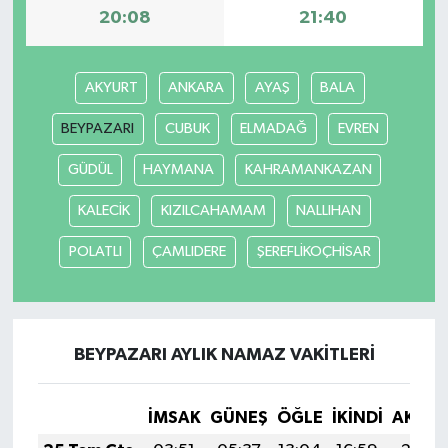
20:08
21:40
AKYURT
ANKARA
AYAŞ
BALA
BEYPAZARI
CUBUK
ELMADAĞ
EVREN
GÜDÜL
HAYMANA
KAHRAMANKAZAN
KALECİK
KIZILCAHAMAM
NALLIHAN
POLATLI
ÇAMLIDERE
ŞEREFLİKOÇHİSAR
BEYPAZARI AYLIK NAMAZ VAKITLERI
İMSAK
GÜNEŞ
ÖĞLE
İKINDI
AKŞA