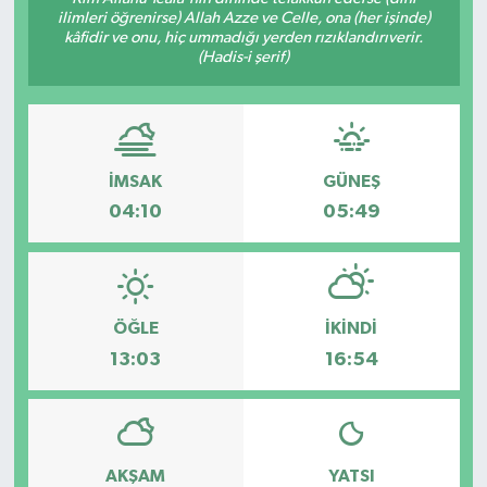
ilimleri öğrenirse) Allah Azze ve Celle, ona (her işinde)
Siyaset
kâfidir ve onu, hiç ummadığı yerden rızıklandırıverir.
(Hadis-i şerif)
Teknoloji
Kültür Sanat
İMSAK
GÜNEŞ
Muş
04:10
05:49
Hasköy
Korkut
ÖĞLE
İKINDI
13:03
16:54
Bulanık
Malazgirt
AKŞAM
YATSI
Varto