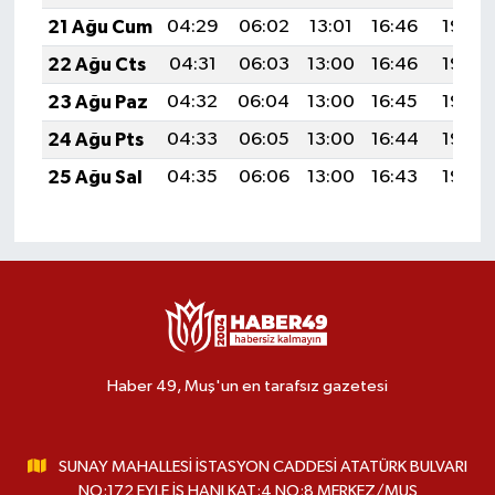
21 Ağu Cum
04:29
06:02
13:01
16:46
19:49
22 Ağu Cts
04:31
06:03
13:00
16:46
19:48
23 Ağu Paz
04:32
06:04
13:00
16:45
19:46
24 Ağu Pts
04:33
06:05
13:00
16:44
19:45
25 Ağu Sal
04:35
06:06
13:00
16:43
19:43
Haber 49, Muş'un en tarafsız gazetesi
SUNAY MAHALLESİ İSTASYON CADDESİ ATATÜRK BULVARI
NO:172 EYLE İŞ HANI KAT:4 NO:8 MERKEZ/MUŞ