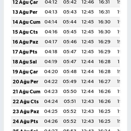
12 Ağu Çar
04:12
05:42
12:46
16:31
19:39
13 Ağu Per
04:13
05:43
12:45
16:31
19:38
14 Ağu Cum
04:14
05:44
12:45
16:30
19:36
15 Ağu Cts
04:16
05:45
12:45
16:30
19:35
16 Ağu Paz
04:17
05:46
12:45
16:29
19:34
17 Ağu Pts
04:18
05:47
12:45
16:29
19:33
18 Ağu Sal
04:19
05:47
12:44
16:28
19:31
19 Ağu Çar
04:20
05:48
12:44
16:28
19:30
20 Ağu Per
04:22
05:49
12:44
16:27
19:29
21 Ağu Cum
04:23
05:50
12:44
16:26
19:28
22 Ağu Cts
04:24
05:51
12:43
16:26
19:26
23 Ağu Paz
04:25
05:52
12:43
16:25
19:25
24 Ağu Pts
04:26
05:52
12:43
16:25
19:24