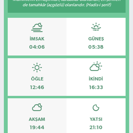
de tamahkâr (açgözlü) olanlarıdır. (Hadis-i şerif)
Siyaset
Teknoloji
İMSAK
GÜNEŞ
Kültür Sanat
04:06
05:38
Muş
Hasköy
ÖĞLE
İKINDI
Korkut
12:46
16:33
Bulanık
Malazgirt
AKŞAM
YATSI
19:44
21:10
Varto