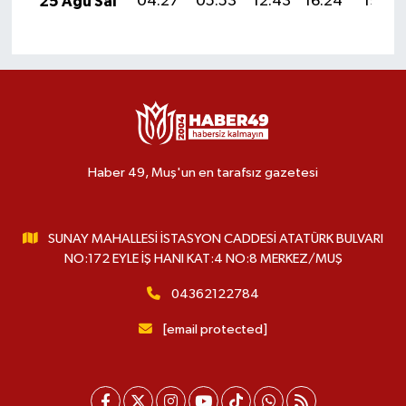
25 Ağu Sal
04:27
05:53
12:43
16:24
19:22
Haber 49, Muş'un en tarafsız gazetesi
SUNAY MAHALLESİ İSTASYON CADDESİ ATATÜRK BULVARI
NO:172 EYLE İŞ HANI KAT:4 NO:8 MERKEZ/MUŞ
04362122784
[email protected]