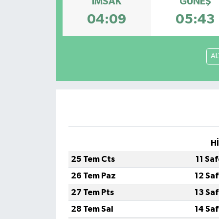
İMSAK
GÜNEŞ
04:09
05:43
Siyaset
Teknoloji
AL
Kültür Sanat
Muş
Hasköy
Korkut
H
25 Tem Cts
11 Sa
Bulanık
26 Tem Paz
12 Sa
Malazgirt
27 Tem Pts
13 Sa
28 Tem Sal
14 Sa
Varto