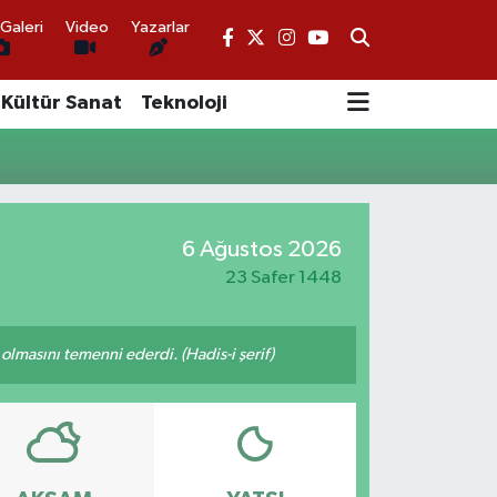
Galeri
Video
Yazarlar
Kültür Sanat
Teknoloji
6 Ağustos 2026
23 Safer 1448
lmasını temenni ederdi. (Hadis-i şerif)