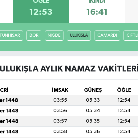
ÖĞLE
İKINDI
12:53
16:41
TUNHİSAR
BOR
NİĞDE
ULUKIŞLA
ÇAMARDI
ÇİFTL
ULUKIŞLA AYLIK NAMAZ VAKITLER
İCRİ
İMSAK
GÜNEŞ
ÖĞLE
fer 1448
03:55
05:33
12:54
fer 1448
03:56
05:34
12:54
fer 1448
03:57
05:35
12:54
fer 1448
03:58
05:36
12:54