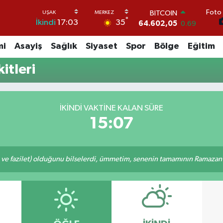
Foto 
BITCOIN
°
35
İkindi
17:03
64.602,05
0.69
DOLAR
47,5986
0.06
mi
Asayiş
Sağlık
Siyaset
Spor
Bölge
Eğitim
EURO
55,0700
0.1
itleri
STERLİN
64,2438
0.21
GRAM ALTIN
6518.23
0.39
İKINDI VAKTINE KALAN SÜRE
BİST100
15:07
13.768
48
 ve fazilet) olduğunu bilselerdi, ümmetim, senenin tamamının Ramazan o