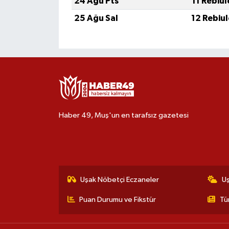
24 Ağu Pts
11 Rebiu
25 Ağu Sal
12 Rebiu
Haber 49, Muş'un en tarafsız gazetesi
Uşak Nöbetçi Eczaneler
U
Puan Durumu ve Fikstür
Tü