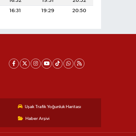
16:32
19:31
20:52
16:31
19:29
20:50
Uşak Trafik Yoğunluk Haritası
Haber Arşivi