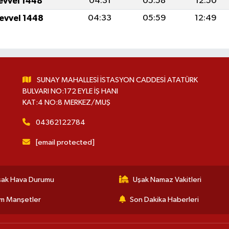
levvel 1448
04:31
05:58
12:50
levvel 1448
04:33
05:59
12:49
SUNAY MAHALLESİ İSTASYON CADDESİ ATATÜRK
BULVARI NO:172 EYLE İŞ HANI
KAT:4 NO:8 MERKEZ/MUŞ
04362122784
[email protected]
şak Hava Durumu
Uşak Namaz Vakitleri
m Manşetler
Son Dakika Haberleri