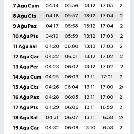
7 Ağu Cum
04:14
05:56
13:12
17:05
20:19
8 Ağu Cts
04:16
05:57
13:12
17:04
20:18
9 Ağu Paz
04:17
05:58
13:12
17:04
20:17
10 Ağu Pts
04:19
05:59
13:12
17:03
20:15
11 Ağu Sal
04:20
06:00
13:12
17:03
20:14
12 Ağu Çar
04:22
06:01
13:12
17:02
20:13
13 Ağu Per
04:23
06:02
13:12
17:02
20:11
14 Ağu Cum
04:25
06:03
13:11
17:01
20:10
15 Ağu Cts
04:26
06:04
13:11
17:00
20:09
16 Ağu Paz
04:28
06:05
13:11
17:00
20:07
17 Ağu Pts
04:29
06:06
13:11
16:59
20:06
18 Ağu Sal
04:31
06:07
13:11
16:58
20:04
19 Ağu Çar
04:32
06:08
13:10
16:58
20:03