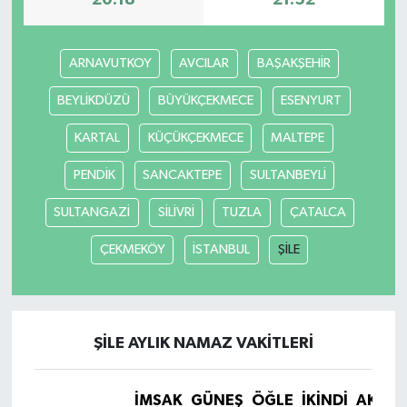
20:18
21:52
ARNAVUTKOY
AVCILAR
BAŞAKŞEHİR
BEYLİKDÜZÜ
BÜYÜKÇEKMECE
ESENYURT
KARTAL
KÜÇÜKÇEKMECE
MALTEPE
PENDİK
SANCAKTEPE
SULTANBEYLİ
SULTANGAZİ
SİLİVRİ
TUZLA
ÇATALCA
ÇEKMEKÖY
İSTANBUL
ŞİLE
ŞİLE AYLIK NAMAZ VAKITLERI
İMSAK
GÜNEŞ
ÖĞLE
İKINDI
AKŞA