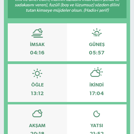
sadakasını veren), fuzûlî (boş ve lüzumsuz) sözden dilini
Siyaset
tutan kimseye müjdeler olsun. (Hadis-i şerif)
Teknoloji
Kültür Sanat
İMSAK
GÜNEŞ
04:16
05:57
Muş
Hasköy
ÖĞLE
İKINDI
Korkut
13:12
17:04
Bulanık
Malazgirt
AKŞAM
YATSI
Varto