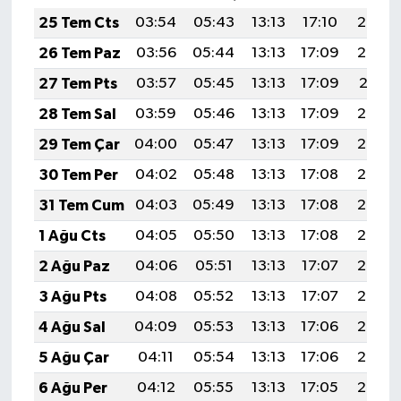
25 Tem Cts
03:54
05:43
13:13
17:10
20:33
26 Tem Paz
03:56
05:44
13:13
17:09
20:32
27 Tem Pts
03:57
05:45
13:13
17:09
20:31
28 Tem Sal
03:59
05:46
13:13
17:09
20:30
29 Tem Çar
04:00
05:47
13:13
17:09
20:29
30 Tem Per
04:02
05:48
13:13
17:08
20:28
31 Tem Cum
04:03
05:49
13:13
17:08
20:27
1 Ağu Cts
04:05
05:50
13:13
17:08
20:26
2 Ağu Paz
04:06
05:51
13:13
17:07
20:25
3 Ağu Pts
04:08
05:52
13:13
17:07
20:24
4 Ağu Sal
04:09
05:53
13:13
17:06
20:23
5 Ağu Çar
04:11
05:54
13:13
17:06
20:22
6 Ağu Per
04:12
05:55
13:13
17:05
20:20