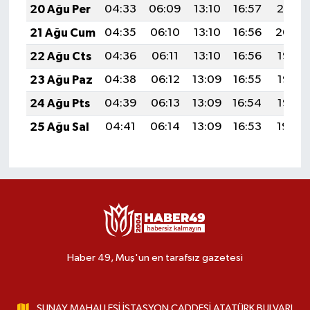
20 Ağu Per
04:33
06:09
13:10
16:57
20:01
21 Ağu Cum
04:35
06:10
13:10
16:56
20:00
22 Ağu Cts
04:36
06:11
13:10
16:56
19:58
23 Ağu Paz
04:38
06:12
13:09
16:55
19:57
24 Ağu Pts
04:39
06:13
13:09
16:54
19:55
25 Ağu Sal
04:41
06:14
13:09
16:53
19:54
Haber 49, Muş'un en tarafsız gazetesi
SUNAY MAHALLESİ İSTASYON CADDESİ ATATÜRK BULVARI