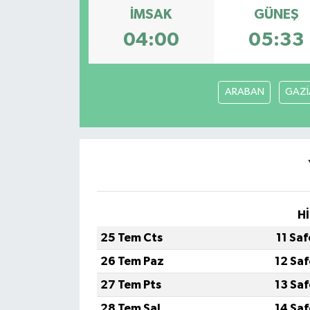
İMSAK
GÜNEŞ
Siyaset
04:00
05:33
Teknoloji
ARABAN
GAZİ
Kültür Sanat
Muş
Hasköy
Korkut
Hİ
Bulanık
25 Tem Cts
11 Sa
26 Tem Paz
12 Sa
Malazgirt
27 Tem Pts
13 Sa
Varto
28 Tem Sal
14 Sa