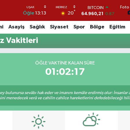
Foto 
BITCOIN
°
20
Öğle
13:13
64.960,21
0.87
DOLAR
47,7436
0.18
mi
Asayiş
Sağlık
Siyaset
Spor
Bölge
Eğitim
EURO
55,2510
0.32
 Vakitleri
STERLİN
64,4811
0.38
GRAM ALTIN
6660.55
0.03
ÖĞLE VAKTINE KALAN SÜRE
BİST100
01:02:17
13.779
-14
 şey bulunursa sevâbı hak eder ve imanını kemâle erdirmiş olur: İnsanlar 
ini menedecek verâ ve cahilin cahilce hareketlerini defedebileceği hili