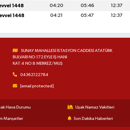
levvel 1448
04:20
05:46
12:37
levvel 1448
04:21
05:47
12:37
SUNAY MAHALLESİ İSTASYON CADDESİ ATATÜRK
BULVARI NO:172 EYLE İŞ HANI
KAT:4 NO:8 MERKEZ/MUŞ
04362122784
[email protected]
şak Hava Durumu
Uşak Namaz Vakitleri
m Manşetler
Son Dakika Haberleri