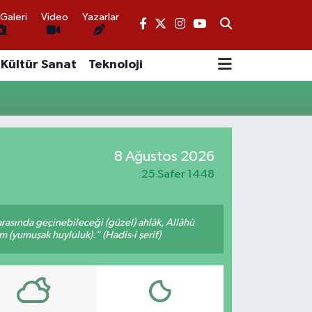
Galeri
Video
Yazarlar
Kültür Sanat
Teknoloji
8 Ağustos 2026
25 Safer 1448
arasında geçinebileceği (güzel) ahlâk, Allâhü
m (yumuşak huyluluk)." (Hadis-i şerif)