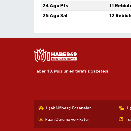
24 Ağu Pts
11 Rebiu
25 Ağu Sal
12 Rebiu
Haber 49, Muş'un en tarafsız gazetesi
Uşak Nöbetçi Eczaneler
U
Puan Durumu ve Fikstür
Tü