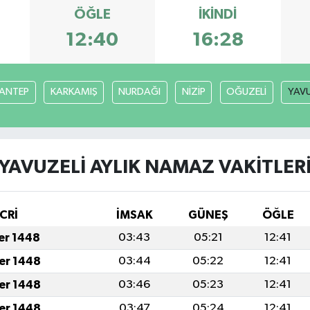
ÖĞLE
İKINDI
12:40
16:28
ANTEP
KARKAMIŞ
NURDAĞI
NİZİP
OĞUZELİ
YAVU
YAVUZELİ AYLIK NAMAZ VAKITLER
CRİ
İMSAK
GÜNEŞ
ÖĞLE
fer 1448
03:43
05:21
12:41
fer 1448
03:44
05:22
12:41
fer 1448
03:46
05:23
12:41
fer 1448
03:47
05:24
12:41