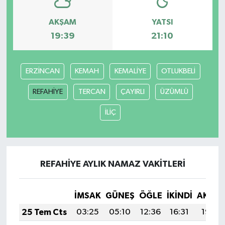
AKŞAM
YATSI
19:39
21:10
ERZİNCAN
KEMAH
KEMALİYE
OTLUKBELİ
REFAHİYE
TERCAN
ÇAYIRLI
ÜZÜMLÜ
İLİÇ
REFAHİYE AYLIK NAMAZ VAKITLERI
İMSAK
GÜNEŞ
ÖĞLE
İKINDI
AKŞA
25 Tem Cts
03:25
05:10
12:36
16:31
19:53