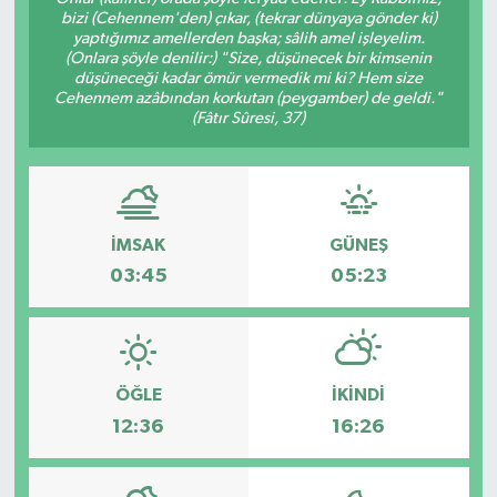
bizi (Cehennem'den) çıkar, (tekrar dünyaya gönder ki)
Siyaset
yaptığımız amellerden başka; sâlih amel işleyelim.
(Onlara şöyle denilir:) "Size, düşünecek bir kimsenin
düşüneceği kadar ömür vermedik mi ki? Hem size
Teknoloji
Cehennem azâbından korkutan (peygamber) de geldi."
(Fâtır Sûresi, 37)
Kültür Sanat
Muş
İMSAK
GÜNEŞ
Hasköy
03:45
05:23
Korkut
Bulanık
ÖĞLE
İKINDI
12:36
16:26
Malazgirt
Varto