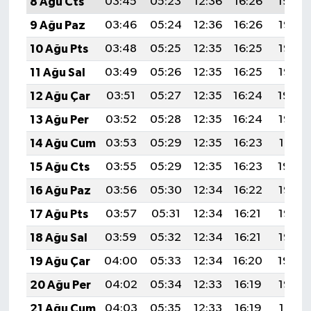
8 Ağu Cts
03:45
05:23
12:36
16:26
19:39
9 Ağu Paz
03:46
05:24
12:36
16:26
19:37
10 Ağu Pts
03:48
05:25
12:35
16:25
19:36
11 Ağu Sal
03:49
05:26
12:35
16:25
19:35
12 Ağu Çar
03:51
05:27
12:35
16:24
19:34
13 Ağu Per
03:52
05:28
12:35
16:24
19:32
14 Ağu Cum
03:53
05:29
12:35
16:23
19:31
15 Ağu Cts
03:55
05:29
12:35
16:23
19:30
16 Ağu Paz
03:56
05:30
12:34
16:22
19:28
17 Ağu Pts
03:57
05:31
12:34
16:21
19:27
18 Ağu Sal
03:59
05:32
12:34
16:21
19:26
19 Ağu Çar
04:00
05:33
12:34
16:20
19:24
20 Ağu Per
04:02
05:34
12:33
16:19
19:23
21 Ağu Cum
04:03
05:35
12:33
16:19
19:21