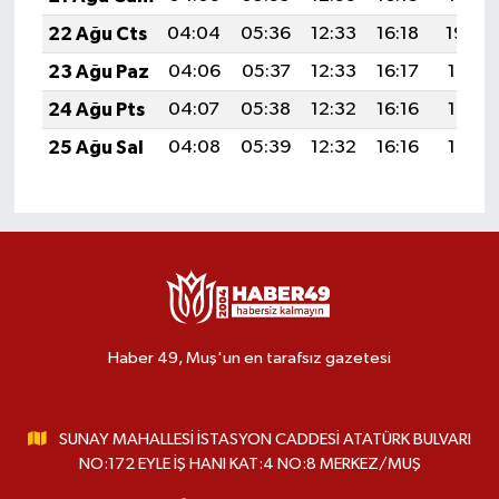
22 Ağu Cts
04:04
05:36
12:33
16:18
19:20
23 Ağu Paz
04:06
05:37
12:33
16:17
19:18
24 Ağu Pts
04:07
05:38
12:32
16:16
19:17
25 Ağu Sal
04:08
05:39
12:32
16:16
19:15
Haber 49, Muş'un en tarafsız gazetesi
SUNAY MAHALLESİ İSTASYON CADDESİ ATATÜRK BULVARI
NO:172 EYLE İŞ HANI KAT:4 NO:8 MERKEZ/MUŞ