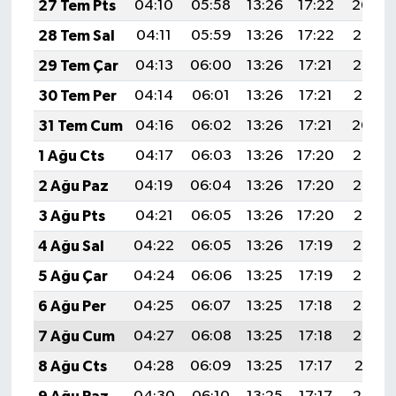
27 Tem Pts
04:10
05:58
13:26
17:22
20:44
28 Tem Sal
04:11
05:59
13:26
17:22
20:43
29 Tem Çar
04:13
06:00
13:26
17:21
20:42
30 Tem Per
04:14
06:01
13:26
17:21
20:41
31 Tem Cum
04:16
06:02
13:26
17:21
20:40
1 Ağu Cts
04:17
06:03
13:26
17:20
20:39
2 Ağu Paz
04:19
06:04
13:26
17:20
20:38
3 Ağu Pts
04:21
06:05
13:26
17:20
20:37
4 Ağu Sal
04:22
06:05
13:26
17:19
20:36
5 Ağu Çar
04:24
06:06
13:25
17:19
20:34
6 Ağu Per
04:25
06:07
13:25
17:18
20:33
7 Ağu Cum
04:27
06:08
13:25
17:18
20:32
8 Ağu Cts
04:28
06:09
13:25
17:17
20:31