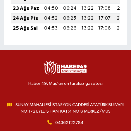
23 Ağu Paz
04:50
06:24
13:22
17:08
20:10
24 Ağu Pts
04:52
06:25
13:22
17:07
20:08
25 Ağu Sal
04:53
06:26
13:22
17:06
20:07
Haber 49, Muş'un en tarafsız gazetesi
SUNAY MAHALLESİ İSTASYON CADDESİ ATATÜRK BULVARI
NO:172 EYLE İŞ HANI KAT:4 NO:8 MERKEZ/MUŞ
04362122784