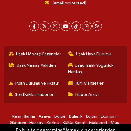
[email protected]
Uşak Nöbetçi Eczaneler
Uşak Hava Durumu
Uşak Namaz Vakitleri
Uşak Trafik Yoğunluk
Haritası
Puan Durumu ve Fikstür
Tüm Manşetler
Son Dakika Haberleri
Haber Arşivi
Resmi İlanlar
Asayiş
Bölge
Bulanık
Eğitim
Ekonomi
Gündem
Hasköy
Korkut
Kültür Sanat
Malazgirt
Muş
Sağlık
Spor
Teknoloji
Varto
En iyi site deneyimi sağlamak için çerezlerden