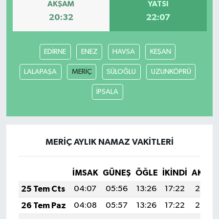
AKŞAM
YATSI
20:32
22:07
EDİRNE
ENEZ
HAVSA
KEŞAN
LALAPAŞA
MERİÇ
SÜLOĞLU
UZUNKÖPRÜ
İPSALA
MERİÇ AYLIK NAMAZ VAKITLERI
İMSAK
GÜNEŞ
ÖĞLE
İKINDI
AKŞA
25 Tem Cts
04:07
05:56
13:26
17:22
20:46
26 Tem Paz
04:08
05:57
13:26
17:22
20:45