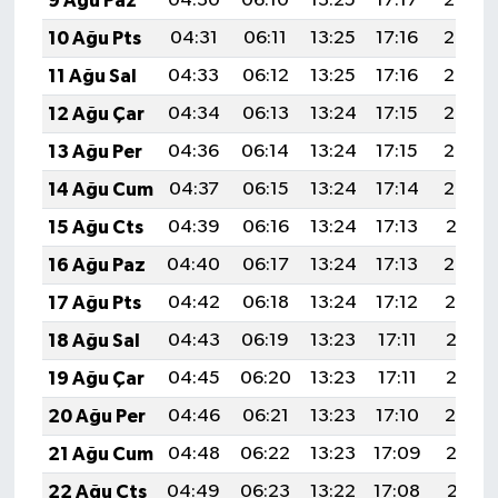
9 Ağu Paz
04:30
06:10
13:25
17:17
20:29
10 Ağu Pts
04:31
06:11
13:25
17:16
20:28
11 Ağu Sal
04:33
06:12
13:25
17:16
20:27
12 Ağu Çar
04:34
06:13
13:24
17:15
20:26
13 Ağu Per
04:36
06:14
13:24
17:15
20:24
14 Ağu Cum
04:37
06:15
13:24
17:14
20:23
15 Ağu Cts
04:39
06:16
13:24
17:13
20:21
16 Ağu Paz
04:40
06:17
13:24
17:13
20:20
17 Ağu Pts
04:42
06:18
13:24
17:12
20:19
18 Ağu Sal
04:43
06:19
13:23
17:11
20:17
19 Ağu Çar
04:45
06:20
13:23
17:11
20:16
20 Ağu Per
04:46
06:21
13:23
17:10
20:14
21 Ağu Cum
04:48
06:22
13:23
17:09
20:13
22 Ağu Cts
04:49
06:23
13:22
17:08
20:11