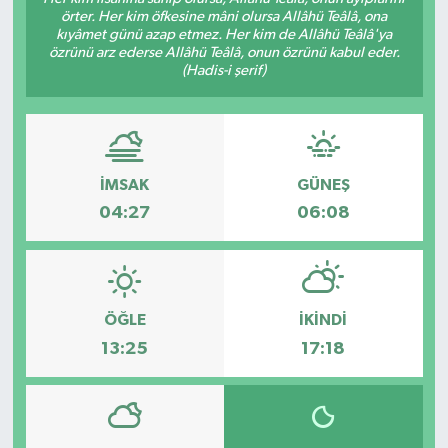
örter. Her kim öfkesine mâni olursa Allâhü Teâlâ, ona
Siyaset
kıyâmet günü azap etmez. Her kim de Allâhü Teâlâ'ya
özrünü arz ederse Allâhü Teâlâ, onun özrünü kabul eder.
(Hadis-i şerif)
Teknoloji
Kültür Sanat
İMSAK
GÜNEŞ
Muş
04:27
06:08
Hasköy
Korkut
ÖĞLE
İKINDI
Bulanık
13:25
17:18
Malazgirt
Varto