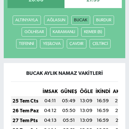
20:06
21:33
ALTINYAYLA
AĞLASUN
BUCAK
BURDUR
GÖLHİSAR
KARAMANLI
KEMER (B)
TEFENNİ
YEŞİLOVA
ÇAVDIR
ÇELTİKCİ
BUCAK AYLIK NAMAZ VAKITLERI
İMSAK
GÜNEŞ
ÖĞLE
İKINDI
AKŞA
25 Tem Cts
04:11
05:49
13:09
16:59
20:20
26 Tem Paz
04:12
05:50
13:09
16:59
20:19
27 Tem Pts
04:13
05:51
13:09
16:59
20:18