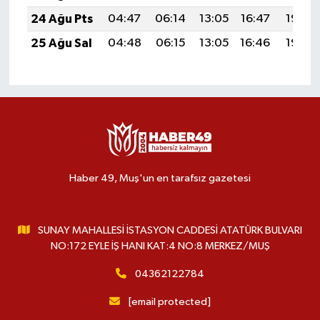
24 Ağu Pts
04:47
06:14
13:05
16:47
19:46
25 Ağu Sal
04:48
06:15
13:05
16:46
19:45
Haber 49, Muş'un en tarafsız gazetesi
SUNAY MAHALLESİ İSTASYON CADDESİ ATATÜRK BULVARI
NO:172 EYLE İŞ HANI KAT:4 NO:8 MERKEZ/MUŞ
04362122784
[email protected]