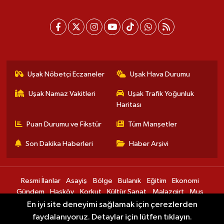
Uşak Nöbetçi Eczaneler
Uşak Hava Durumu
Uşak Namaz Vakitleri
Uşak Trafik Yoğunluk
Haritası
Puan Durumu ve Fikstür
Tüm Manşetler
Son Dakika Haberleri
Haber Arşivi
Resmi İlanlar
Asayiş
Bölge
Bulanık
Eğitim
Ekonomi
Gündem
Hasköy
Korkut
Kültür Sanat
Malazgirt
Muş
Sağlık
Spor
Teknoloji
Varto
En iyi site deneyimi sağlamak için çerezlerden
faydalanıyoruz. Detaylar için lütfen tıklayın.