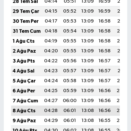
28 Tem Sal
04:14
05:51
13:09
16:59
20:17
29 Tem Çar
04:15
05:52
13:09
16:59
20:16
30 Tem Per
04:17
05:53
13:09
16:58
20:15
31 Tem Cum
04:18
05:54
13:09
16:58
20:14
1 Ağu Cts
04:19
05:55
13:09
16:58
20:14
2 Ağu Paz
04:20
05:55
13:09
16:58
20:13
3 Ağu Pts
04:22
05:56
13:09
16:57
20:12
4 Ağu Sal
04:23
05:57
13:09
16:57
20:11
5 Ağu Çar
04:24
05:58
13:09
16:57
20:10
6 Ağu Per
04:25
05:59
13:09
16:56
20:08
7 Ağu Cum
04:27
06:00
13:09
16:56
20:07
8 Ağu Cts
04:28
06:01
13:08
16:56
20:06
9 Ağu Paz
04:29
06:01
13:08
16:55
20:05
10 Ağu Pts
04:30
06:02
13:08
16:55
20:04