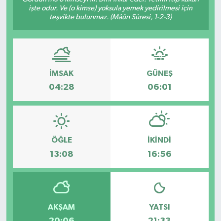
işte odur. Ve (o kimse) yoksula yemek yedirilmesi için
Siyaset
teşvikte bulunmaz. (Mâûn Sûresi, 1-2-3)
Teknoloji
Kültür Sanat
İMSAK
GÜNEŞ
04:28
06:01
Muş
Hasköy
ÖĞLE
İKINDI
Korkut
13:08
16:56
Bulanık
Malazgirt
AKŞAM
YATSI
Varto