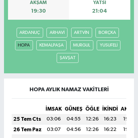
AKŞAM
YATSI
19:30
21:04
ARDANUÇ
ARHAVİ
ARTVİN
BORÇKA
HOPA
KEMALPAŞA
MURGUL
YUSUFELİ
ŞAVŞAT
HOPA AYLIK NAMAZ VAKITLERI
İMSAK
GÜNEŞ
ÖĞLE
İKINDI
AKŞA
25 Tem Cts
03:06
04:55
12:26
16:23
19:46
26 Tem Paz
03:07
04:56
12:26
16:22
19:46