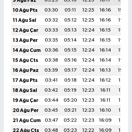
9 Ağu Paz
03:29
05:10
12:25
16:17
19:30
10 Ağu Pts
03:30
05:11
12:25
16:16
19:29
11 Ağu Sal
03:32
05:12
12:25
16:16
19:27
12 Ağu Çar
03:33
05:13
12:24
16:15
19:26
13 Ağu Per
03:35
05:14
12:24
16:15
19:25
14 Ağu Cum
03:36
05:15
12:24
16:14
19:23
15 Ağu Cts
03:38
05:16
12:24
16:14
19:22
16 Ağu Paz
03:39
05:17
12:24
16:13
19:20
17 Ağu Pts
03:41
05:18
12:24
16:12
19:19
18 Ağu Sal
03:42
05:19
12:23
16:11
19:18
19 Ağu Çar
03:44
05:20
12:23
16:11
19:16
20 Ağu Per
03:45
05:21
12:23
16:10
19:15
21 Ağu Cum
03:47
05:22
12:23
16:09
19:13
22 Ağu Cts
03:48
05:23
12:22
16:09
19:12