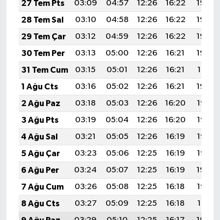
27 Tem Pts
03:09
04:57
12:26
16:22
19:45
28 Tem Sal
03:10
04:58
12:26
16:22
19:44
29 Tem Çar
03:12
04:59
12:26
16:22
19:43
30 Tem Per
03:13
05:00
12:26
16:21
19:42
31 Tem Cum
03:15
05:01
12:26
16:21
19:41
1 Ağu Cts
03:16
05:02
12:26
16:21
19:39
2 Ağu Paz
03:18
05:03
12:26
16:20
19:38
3 Ağu Pts
03:19
05:04
12:26
16:20
19:37
4 Ağu Sal
03:21
05:05
12:26
16:19
19:36
5 Ağu Çar
03:23
05:06
12:25
16:19
19:35
6 Ağu Per
03:24
05:07
12:25
16:19
19:34
7 Ağu Cum
03:26
05:08
12:25
16:18
19:32
8 Ağu Cts
03:27
05:09
12:25
16:18
19:31