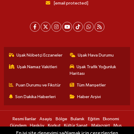
[email protected]
Uşak Nöbetçi Eczaneler
Uşak Hava Durumu
Uşak Namaz Vakitleri
Uşak Trafik Yoğunluk
Haritası
Puan Durumu ve Fikstür
Tüm Manşetler
Son Dakika Haberleri
Haber Arşivi
Resmi İlanlar
Asayiş
Bölge
Bulanık
Eğitim
Ekonomi
Gündem
Hasköy
Korkut
Kültür Sanat
Malazgirt
Muş
Sağlık
Spor
Teknoloji
Varto
En iyi site deneyimi sağlamak için çerezlerden