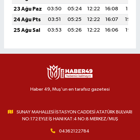
23 Ağu Paz
03:50
05:24
12:22
16:08
19:10
24 Ağu Pts
03:51
05:25
12:22
16:07
19:09
25 Ağu Sal
03:53
05:26
12:22
16:06
19:07
Haber 49, Muş'un en tarafsız gazetesi
SUNAY MAHALLESİ İSTASYON CADDESİ ATATÜRK BULVARI
NO:172 EYLE İŞ HANI KAT:4 NO:8 MERKEZ/MUŞ
04362122784