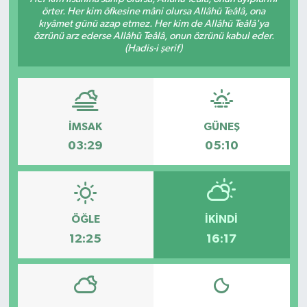
örter. Her kim öfkesine mâni olursa Allâhü Teâlâ, ona
Siyaset
kıyâmet günü azap etmez. Her kim de Allâhü Teâlâ'ya
özrünü arz ederse Allâhü Teâlâ, onun özrünü kabul eder.
(Hadis-i şerif)
Teknoloji
Kültür Sanat
İMSAK
GÜNEŞ
Muş
03:29
05:10
Hasköy
Korkut
ÖĞLE
İKINDI
Bulanık
12:25
16:17
Malazgirt
Varto