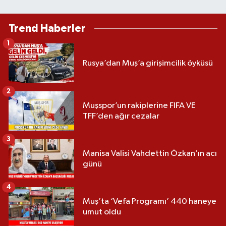
Trend Haberler
1
Rusya’dan Muş’a girişimcilik öyküsü
2
Muşspor’un rakiplerine FIFA VE
TFF’den ağır cezalar
3
Manisa Valisi Vahdettin Özkan’ın acı
günü
4
Muş’ta ‘Vefa Programı’ 440 haneye
umut oldu