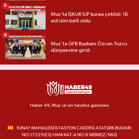
5
Muş’ta İŞKUR İUP kurası çekildi: 16
asil isim belli oldu
6
Muş'ta GFB Başkanı Özcan Tuzcu
dünyaevine girdi
Haber 49, Muş'un en tarafsız gazetesi
SUNAY MAHALLESİ İSTASYON CADDESİ ATATÜRK BULVARI
NO:172 EYLE İŞ HANI KAT:4 NO:8 MERKEZ/MUŞ