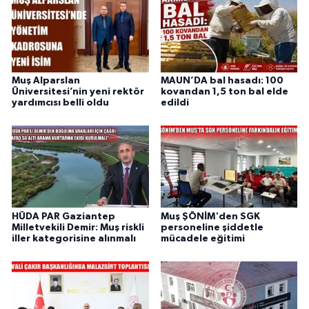
Muş Alparslan
MAUN’DA bal hasadı: 100
Üniversitesi’nin yeni rektör
kovandan 1,5 ton bal elde
yardımcısı belli oldu
edildi
HÜDA PAR Gaziantep
Muş ŞÖNİM'den SGK
Milletvekili Demir: Muş riskli
personeline şiddetle
iller kategorisine alınmalı
mücadele eğitimi