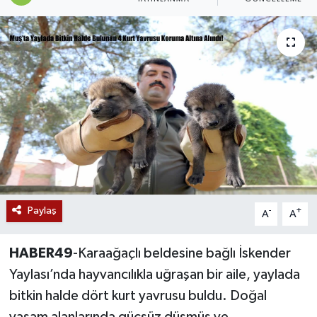
Siyaset
Teknoloji
Kültür Sanat
Muş
Hasköy
Korkut
Paylaş
-
+
A
A
Bulanık
HABER49
-Karaağaçlı beldesine bağlı İskender
Yaylası’nda hayvancılıkla uğraşan bir aile, yaylada
Malazgirt
bitkin halde dört kurt yavrusu buldu. Doğal
Varto