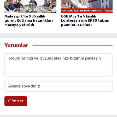
Malazgirt’te 955 yıllık
GSB Muş'ta 5 kişilik
gurur: Kutlama hazırlıkları
kontenjan için KPSS taban
masaya yatırıldı
puanları açıkladı
Yorumlar
Gönder