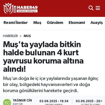
Resmi İlanlar
Uşak Nöbetçi Eczaneler
Resmi İlanlar
Muş
Gündem
Ekonomi
Asayiş
Asayiş
Uşak Hava Durumu
HABERLER
MUŞ
Bölge
Uşak Namaz Vakitleri
Muş'ta yaylada bitkin
halde bulunan 4 kurt
Eğitim
Uşak Trafik Yoğunluk Haritası
yavrusu koruma altına
Ekonomi
TFF 2.Lig Kırmızı Grup Puan Durumu ve Fikstür
alındı!
Sağlık
Tüm Manşetler
Muş’un doğa ile iç içe yaylalarında yaşanan ilginç
bir olay, bölgedeki hayvanseverleri ve doğa
Gündem
Son Dakika Haberleri
koruma gönüllülerini harekete geçirdi.
YAĞMUR CIN
Spor
Haber Arşivi
03.06.2025 - 19:34
03.06.2025 - 20:0
EDITÖR
YAYINLANMA
GÜNCELLEME