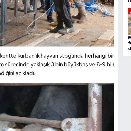
H
M
f
d
entte kurbanlık hayvan stoğunda herhangi bir
m sürecinde yaklaşık 3 bin büyükbaş ve 8-9 bin
iğini açıkladı.