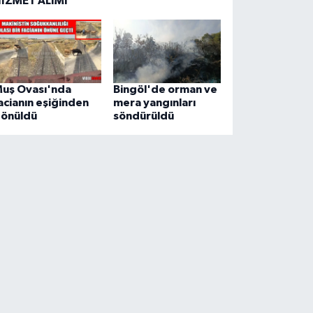
İZMET ALIMI
uş Ovası'nda
Bingöl'de orman ve
acianın eşiğinden
mera yangınları
önüldü
söndürüldü