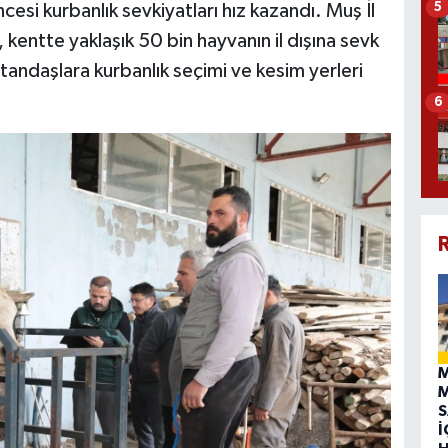
5
esi kurbanlık sevkiyatları hız kazandı. Muş İl
ntte yaklaşık 50 bin hayvanın il dışına sevk
atandaşlara kurbanlık seçimi ve kesim yerleri
6
R
M
M
S
İ