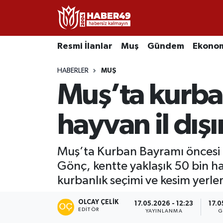
Resmi İlanlar
Uşak Nöbetçi Eczaneler
Resmi İlanlar
Muş
Gündem
Ekono
Asayiş
Uşak Hava Durumu
HABERLER
MUŞ
Muş’ta kurban
Bölge
Uşak Namaz Vakitleri
Eğitim
Uşak Trafik Yoğunluk Haritası
hayvan il dış
Ekonomi
TFF 2.Lig Kırmızı Grup Puan Durumu ve Fikstür
Muş’ta Kurban Bayramı öncesi k
Gönç, kentte yaklaşık 50 bin ha
Sağlık
Tüm Manşetler
kurbanlık seçimi ve kesim yerl
Gündem
Son Dakika Haberleri
OLCAY ÇELIK
17.05.2026 - 12:23
17.0
EDITÖR
YAYINLANMA
G
Spor
Haber Arşivi