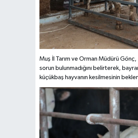
Muş İl Tarım ve Orman Müdürü Gönç, k
sorun bulunmadığını belirterek, bayra
küçükbaş hayvanın kesilmesinin beklend