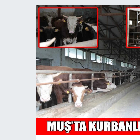
Siyaset
Teknoloji
Kültür Sanat
Muş
Hasköy
Korkut
Bulanık
Malazgirt
Varto