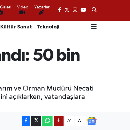
Galeri
Video
Yazarlar
Kültür Sanat
Teknoloji
andı: 50 bin
l Tarım ve Orman Müdürü Necati
ini açıklarken, vatandaşlara
-
+
A
A