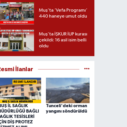
Muş’ta ‘Vefa Programı’
440 haneye umut oldu
Muş’ta İŞKUR İUP kurası
çekildi: 16 asil isim belli
oldu
esmi İlanlar
RESMİ İLANDIR
UŞ İL SAĞLIK
Tunceli'deki orman
ÜDÜRLÜĞÜ BAĞLI
yangını söndürüldü
AĞLIK TESİSLERİ
ÇİN DİŞ PROTEZ