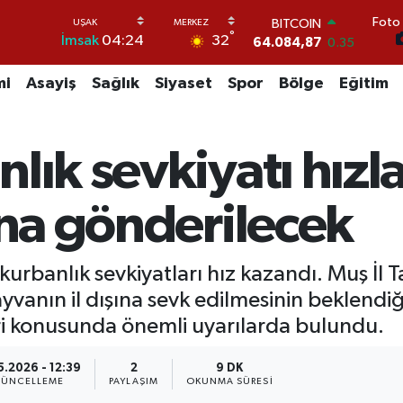
Foto 
DOLAR
°
32
İmsak
04:24
47,5760
0.1
EURO
55,0126
0.29
mi
Asayiş
Sağlık
Siyaset
Spor
Bölge
Eğitim
STERLİN
64,1794
0.29
GRAM ALTIN
lık sevkiyatı hızl
6508.83
4.44
BİST100
13.647
-30
ına gönderilecek
BITCOIN
64.084,87
0.35
urbanlık sevkiyatları hız kazandı. Muş İ
yvanın il dışına sevk edilmesinin beklendiğ
eri konusunda önemli uyarılarda bulundu.
5.2026 - 12:39
2
9 DK
ÜNCELLEME
PAYLAŞIM
OKUNMA SÜRESI