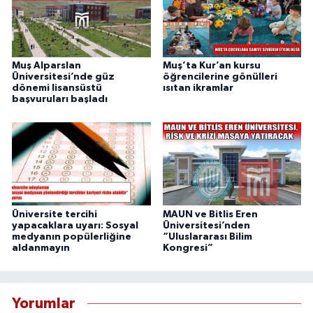
Muş Alparslan
Muş’ta Kur’an kursu
Üniversitesi’nde güz
öğrencilerine gönülleri
dönemi lisansüstü
ısıtan ikramlar
başvuruları başladı
Üniversite tercihi
MAUN ve Bitlis Eren
yapacaklara uyarı: Sosyal
Üniversitesi’nden
medyanın popülerliğine
“Uluslararası Bilim
aldanmayın
Kongresi”
Yorumlar