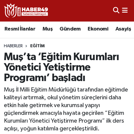
Resmi İlanlar
Uşak Nöbetçi Eczaneler
Resmi İlanlar
Muş
Gündem
Ekonomi
Asayiş
Asayiş
Uşak Hava Durumu
HABERLER
EĞITIM
Bölge
Uşak Namaz Vakitleri
Muş’ta ‘Eğitim Kurumları
Yönetici Yetiştirme
Eğitim
Uşak Trafik Yoğunluk Haritası
Programı’ başladı
Ekonomi
TFF 2.Lig Kırmızı Grup Puan Durumu ve Fikstür
Muş İl Milli Eğitim Müdürlüğü tarafından eğitimde
kaliteyi artırmak, okul yönetim süreçlerini daha
Sağlık
Tüm Manşetler
etkin hale getirmek ve kurumsal yapıyı
güçlendirmek amacıyla hayata geçirilen “Eğitim
Gündem
Son Dakika Haberleri
Kurumları Yönetici Yetiştirme Programı” ilk ders
açılışı, yoğun katılımla gerçekleştirildi.
Spor
Haber Arşivi