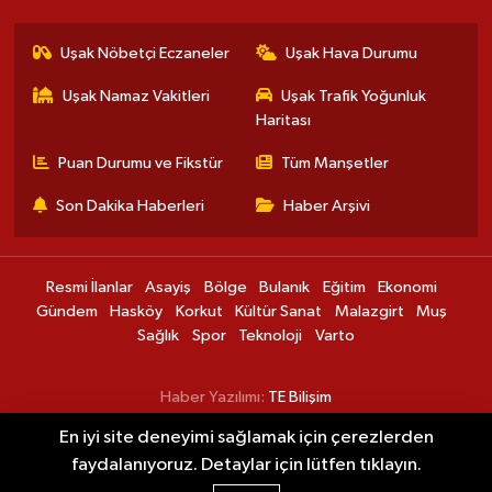
Uşak Nöbetçi Eczaneler
Uşak Hava Durumu
Uşak Namaz Vakitleri
Uşak Trafik Yoğunluk
Haritası
Puan Durumu ve Fikstür
Tüm Manşetler
Son Dakika Haberleri
Haber Arşivi
Resmi İlanlar
Asayiş
Bölge
Bulanık
Eğitim
Ekonomi
Gündem
Hasköy
Korkut
Kültür Sanat
Malazgirt
Muş
Sağlık
Spor
Teknoloji
Varto
Haber Yazılımı:
TE Bilişim
En iyi site deneyimi sağlamak için çerezlerden
Batman’da seyir halindeki otomobil alev
15:16
faydalanıyoruz. Detaylar için lütfen tıklayın.
aldı