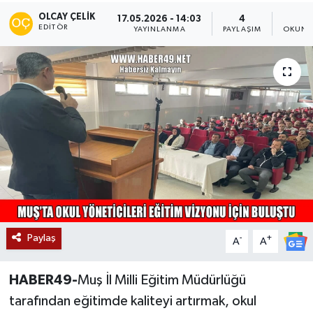
OLCAY ÇELIK
17.05.2026 - 14:03
4
3
Siyaset
EDITÖR
YAYINLANMA
PAYLAŞIM
OKUNM
Teknoloji
Kültür Sanat
Muş
Hasköy
Korkut
Bulanık
Paylaş
-
+
A
A
Malazgirt
HABER49-
Muş İl Milli Eğitim Müdürlüğü
tarafından eğitimde kaliteyi artırmak, okul
Varto