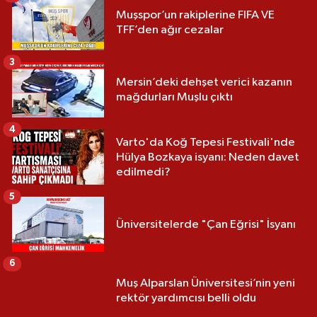
Muşspor’un rakiplerine FIFA VE
TFF’den ağır cezalar
3
Mersin’deki dehşet verici kazanın
mağdurları Muşlu çıktı
4
Varto'da Koğ Tepesi Festivali'nde
Hülya Bozkaya isyanı: Neden davet
edilmedi?
5
Üniversitelerde "Çan Eğrisi" İsyanı
6
Muş Alparslan Üniversitesi’nin yeni
rektör yardımcısı belli oldu