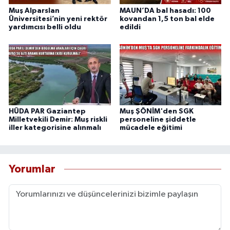
Muş Alparslan
MAUN’DA bal hasadı: 100
Üniversitesi’nin yeni rektör
kovandan 1,5 ton bal elde
yardımcısı belli oldu
edildi
HÜDA PAR Gaziantep
Muş ŞÖNİM'den SGK
Milletvekili Demir: Muş riskli
personeline şiddetle
iller kategorisine alınmalı
mücadele eğitimi
Yorumlar