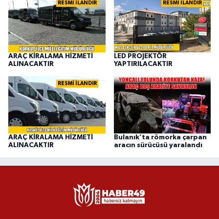
RESMİ İLANDIR
RESMİ İLANDIR
ARAÇ KİRALAMA HİZMETİ
LED PROJEKTÖR
ALINACAKTIR
YAPTIRILACAKTIR
RESMİ İLANDIR
ARAÇ KİRALAMA HİZMETİ
Bulanık’ta römorka çarpan
ALINACAKTIR
aracın sürücüsü yaralandı