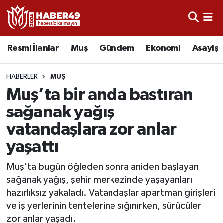
Resmi İlanlar
Uşak Nöbetçi Eczaneler
Resmi İlanlar
Muş
Gündem
Ekonomi
Asayiş
Asayiş
Uşak Hava Durumu
HABERLER
MUŞ
Bölge
Uşak Namaz Vakitleri
Muş’ta bir anda bastıran
sağanak yağış
Eğitim
Uşak Trafik Yoğunluk Haritası
vatandaşlara zor anlar
Ekonomi
TFF 2.Lig Kırmızı Grup Puan Durumu ve Fikstür
yaşattı
Sağlık
Tüm Manşetler
Muş’ta bugün öğleden sonra aniden başlayan
sağanak yağış, şehir merkezinde yaşayanları
Gündem
Son Dakika Haberleri
hazırlıksız yakaladı. Vatandaşlar apartman girişleri
ve iş yerlerinin tentelerine sığınırken, sürücüler
Spor
Haber Arşivi
zor anlar yaşadı.