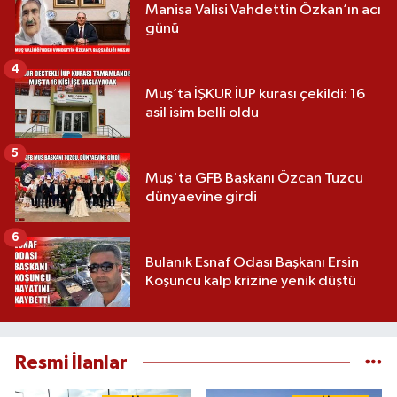
Manisa Valisi Vahdettin Özkan’ın acı
günü
4
Muş’ta İŞKUR İUP kurası çekildi: 16
asil isim belli oldu
5
Muş'ta GFB Başkanı Özcan Tuzcu
dünyaevine girdi
6
Bulanık Esnaf Odası Başkanı Ersin
Koşuncu kalp krizine yenik düştü
Resmi İlanlar