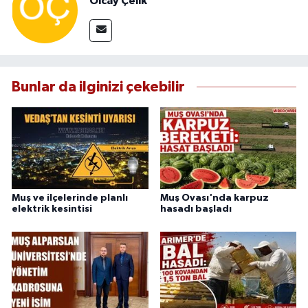
Olcay Çelik
Bunlar da ilginizi çekebilir
Muş ve ilçelerinde planlı
Muş Ovası'nda karpuz
elektrik kesintisi
hasadı başladı