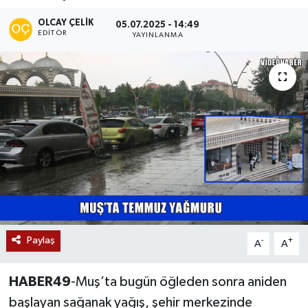
Siyaset
OLCAY ÇELIK
05.07.2025 - 14:49
EDITÖR
YAYINLANMA
Teknoloji
Kültür Sanat
Muş
Hasköy
Korkut
Bulanık
Paylaş
-
+
A
A
Malazgirt
HABER49
-Muş’ta bugün öğleden sonra aniden
başlayan sağanak yağış, şehir merkezinde
Varto