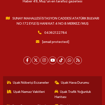
Haber 49, Muş'un en tarafsız gazetesi
SUNAY MAHALLESİ İSTASYON CADDESİ ATATÜRK BULVARI
NO:172 EYLE İŞ HANI KAT:4 NO:8 MERKEZ/MUŞ
04362122784
[email protected]
Uşak Nöbetçi Eczaneler
Uşak Hava Durumu
Uşak Namaz Vakitleri
Uşak Trafik Yoğunluk
Haritası