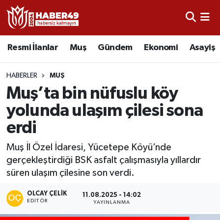
Resmi İlanlar
Uşak Nöbetçi Eczaneler
Resmi İlanlar
Muş
Gündem
Ekonomi
Asayiş
Asayiş
Uşak Hava Durumu
HABERLER
MUŞ
Bölge
Uşak Namaz Vakitleri
Muş’ta bin nüfuslu köy
yolunda ulaşım çilesi sona
Eğitim
Uşak Trafik Yoğunluk Haritası
erdi
Ekonomi
TFF 2.Lig Kırmızı Grup Puan Durumu ve Fikstür
Muş İl Özel İdaresi, Yücetepe Köyü’nde
gerçekleştirdiği BSK asfalt çalışmasıyla yıllardır
Sağlık
Tüm Manşetler
süren ulaşım çilesine son verdi.
Gündem
Son Dakika Haberleri
OLCAY ÇELIK
11.08.2025 - 14:02
EDITÖR
YAYINLANMA
Spor
Haber Arşivi