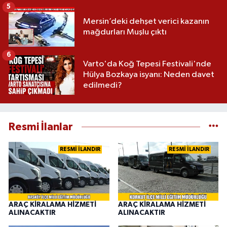
5
Mersin’deki dehşet verici kazanın
mağdurları Muşlu çıktı
6
Varto'da Koğ Tepesi Festivali'nde
Hülya Bozkaya isyanı: Neden davet
edilmedi?
Resmi İlanlar
RESMİ İLANDIR
RESMİ İLANDIR
ARAÇ KİRALAMA HİZMETİ
ARAÇ KİRALAMA HİZMETİ
ALINACAKTIR
ALINACAKTIR