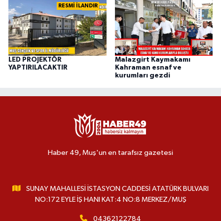
RESMİ İLANDIR
LED PROJEKTÖR
Malazgirt Kaymakamı
YAPTIRILACAKTIR
Kahraman esnaf ve
kurumları gezdi
Haber 49, Muş'un en tarafsız gazetesi
SUNAY MAHALLESİ İSTASYON CADDESİ ATATÜRK BULVARI
NO:172 EYLE İŞ HANI KAT:4 NO:8 MERKEZ/MUŞ
04362122784