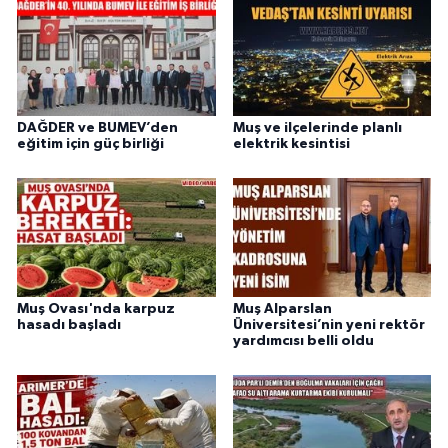
DAĞDER ve BUMEV’den
Muş ve ilçelerinde planlı
eğitim için güç birliği
elektrik kesintisi
Muş Ovası'nda karpuz
Muş Alparslan
hasadı başladı
Üniversitesi’nin yeni rektör
yardımcısı belli oldu