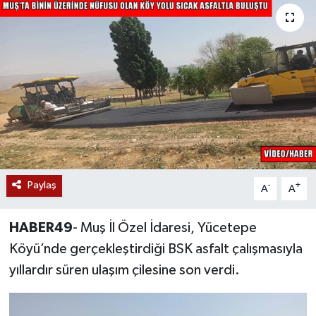
Siyaset
Teknoloji
Kültür Sanat
Muş
Hasköy
Paylaş
-
+
A
A
Korkut
HABER49
- Muş İl Özel İdaresi, Yücetepe
Bulanık
Köyü’nde gerçekleştirdiği BSK asfalt çalışmasıyla
yıllardır süren ulaşım çilesine son verdi.
Malazgirt
Varto