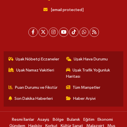
[email protected]
Uşak Nöbetçi Eczaneler
Uşak Hava Durumu
Uşak Namaz Vakitleri
Uşak Trafik Yoğunluk
Haritası
Puan Durumu ve Fikstür
Tüm Manşetler
Son Dakika Haberleri
Haber Arşivi
Resmi İlanlar
Asayiş
Bölge
Bulanık
Eğitim
Ekonomi
Gündem
Hasköy
Korkut
Kültür Sanat
Malazgirt
Muş