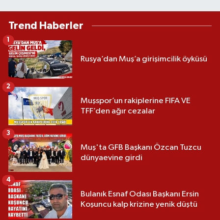
Trend Haberler
1
Rusya’dan Muş’a girişimcilik öyküsü
2
Muşspor’un rakiplerine FIFA VE
TFF’den ağır cezalar
3
Muş'ta GFB Başkanı Özcan Tuzcu
dünyaevine girdi
4
Bulanık Esnaf Odası Başkanı Ersin
Koşuncu kalp krizine yenik düştü