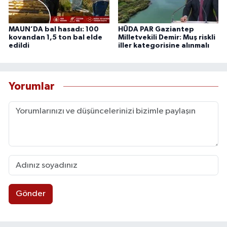
MAUN’DA bal hasadı: 100
HÜDA PAR Gaziantep
kovandan 1,5 ton bal elde
Milletvekili Demir: Muş riskli
edildi
iller kategorisine alınmalı
Yorumlar
Gönder