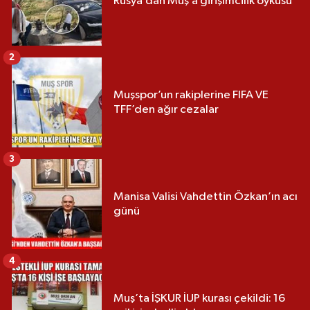
Rusya’dan Muş’a girişimcilik öyküsü
2
Muşspor’un rakiplerine FIFA VE
TFF’den ağır cezalar
3
Manisa Valisi Vahdettin Özkan’ın acı
günü
4
Muş’ta İŞKUR İUP kurası çekildi: 16