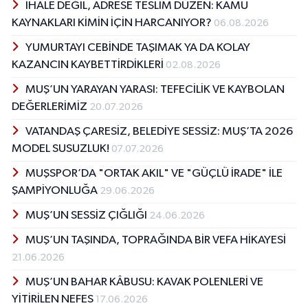
İHALE DEĞİL, ADRESE TESLİM DÜZEN: KAMU
KAYNAKLARI KİMİN İÇİN HARCANIYOR?
06.08.2026
YUMURTAYI CEBİNDE TAŞIMAK YA DA KOLAY
KAZANCIN KAYBETTİRDİKLERİ
02.08.2026
MUŞ’UN YARAYAN YARASI: TEFECİLİK VE KAYBOLAN
DEĞERLERİMİZ
20.07.2026
VATANDAŞ ÇARESİZ, BELEDİYE SESSİZ: MUŞ’TA 2026
MODEL SUSUZLUK!
07.07.2026
MUŞSPOR’DA "ORTAK AKIL" VE "GÜÇLÜ İRADE" İLE
ŞAMPİYONLUĞA
29.06.2026
MUŞ’UN SESSİZ ÇIĞLIĞI
24.06.2026
MUŞ’UN TAŞINDA, TOPRAĞINDA BİR VEFA HİKAYESİ
21.06.2026
MUŞ’UN BAHAR KÂBUSU: KAVAK POLENLERİ VE
YİTİRİLEN NEFES
17.06.2026