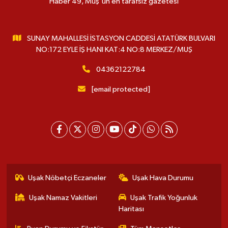
Haber 49, Muş'un en tarafsız gazetesi
SUNAY MAHALLESİ İSTASYON CADDESİ ATATÜRK BULVARI
NO:172 EYLE İŞ HANI KAT:4 NO:8 MERKEZ/MUŞ
04362122784
[email protected]
Uşak Nöbetçi Eczaneler
Uşak Hava Durumu
Uşak Namaz Vakitleri
Uşak Trafik Yoğunluk
Haritası