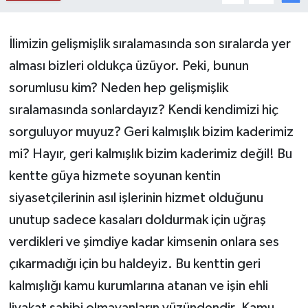
Siyaset
İlimizin gelişmişlik sıralamasında son sıralarda yer
Teknoloji
alması bizleri oldukça üzüyor. Peki, bunun
sorumlusu kim? Neden hep gelişmişlik
Kültür Sanat
sıralamasında sonlardayız? Kendi kendimizi hiç
Muş
sorguluyor muyuz? Geri kalmışlık bizim kaderimiz
mi? Hayır, geri kalmışlık bizim kaderimiz değil! Bu
Hasköy
kentte güya hizmete soyunan kentin
siyasetçilerinin asıl işlerinin hizmet olduğunu
Korkut
unutup sadece kasaları doldurmak için uğraş
Bulanık
verdikleri ve şimdiye kadar kimsenin onlara ses
çıkarmadığı için bu haldeyiz. Bu kenttin geri
Malazgirt
kalmışlığı kamu kurumlarına atanan ve işin ehli
Varto
liyakat sahibi olmayanların yüzündendir. Kamu