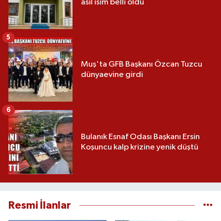
asil isim belli oldu
5
Muş'ta GFB Başkanı Özcan Tuzcu
dünyaevine girdi
6
Bulanık Esnaf Odası Başkanı Ersin
Koşuncu kalp krizine yenik düştü
Resmi İlanlar