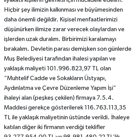
Hiçbir şey ilimizin kalkınması ve büyümesinden
daha önemli değildir. Kişisel menfaatlerimizi
düşünürken ilimize zarar verecek olaylardan ve
işlerden uzak duralım. Birbirimizi karalamayı
bırakalım. Devletin parası demişken son günlerde
Muş Belediyesi tarafından ihalesi yapılan ve
yaklaşık maliyeti 101.996.823,97 TL olan
“Muhtelif Cadde ve Sokakların Üstyapı,
Aydınlatma ve Çevre Düzenleme Yapım İşi”
ihaleyi alan (peşkeş çekilen) firmaya 7.5.4.
Maddesi gerekçe gösterilerek 116.763.113,35
TL ile yaklaşık maliyetinin üstünde verildi. İhaleye
katılan diğer iki firmanın verdiği teklifler
93.277.954,00 TL ve 98.981.480,22 TL’lik