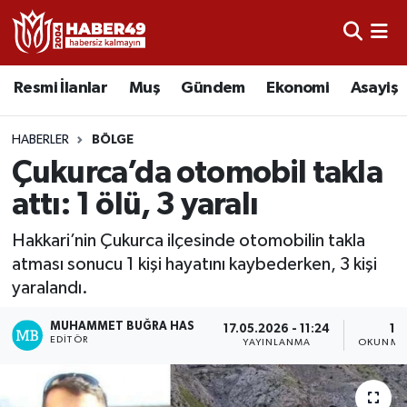
Resmi İlanlar
Uşak Nöbetçi Eczaneler
Resmi İlanlar
Muş
Gündem
Ekonomi
Asayiş
Asayiş
Uşak Hava Durumu
HABERLER
BÖLGE
Bölge
Uşak Namaz Vakitleri
Çukurca’da otomobil takla
attı: 1 ölü, 3 yaralı
Eğitim
Uşak Trafik Yoğunluk Haritası
Hakkari’nin Çukurca ilçesinde otomobilin takla
Ekonomi
TFF 2.Lig Kırmızı Grup Puan Durumu ve Fikstür
atması sonucu 1 kişi hayatını kaybederken, 3 kişi
yaralandı.
Sağlık
Tüm Manşetler
MUHAMMET BUĞRA HAS
17.05.2026 - 11:24
1 
EDITÖR
YAYINLANMA
OKUNMA 
Gündem
Son Dakika Haberleri
Spor
Haber Arşivi