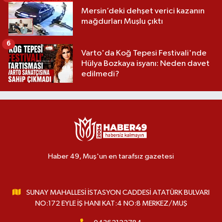
Mersin’deki dehşet verici kazanın
mağdurları Muşlu çıktı
6
Varto'da Koğ Tepesi Festivali'nde
Hülya Bozkaya isyanı: Neden davet
edilmedi?
Haber 49, Muş'un en tarafsız gazetesi
SUNAY MAHALLESİ İSTASYON CADDESİ ATATÜRK BULVARI
NO:172 EYLE İŞ HANI KAT:4 NO:8 MERKEZ/MUŞ