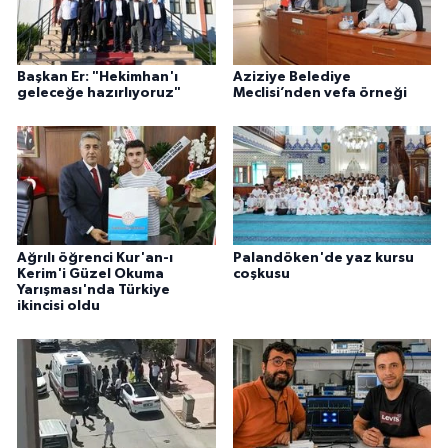
Başkan Er: "Hekimhan'ı
Aziziye Belediye
geleceğe hazırlıyoruz"
Meclisi’nden vefa örneği
Ağrılı öğrenci Kur'an-ı
Palandöken'de yaz kursu
Kerim'i Güzel Okuma
coşkusu
Yarışması'nda Türkiye
ikincisi oldu