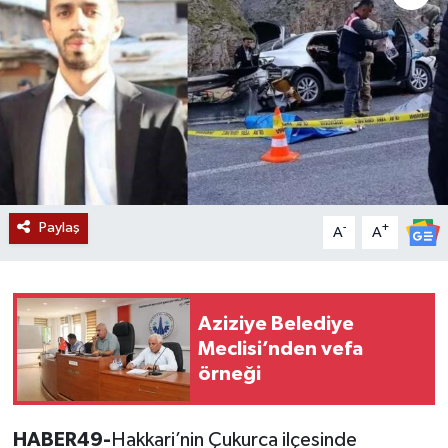
Siyaset
Teknoloji
Kültür Sanat
Muş
Paylaş
-
+
A
A
Hasköy
Korkut
Aziziye Belediye
Bulanık
Meclisi’nden vefa
örneği
Malazgirt
HABER49-
Hakkari’nin Çukurca ilçesinde
Varto