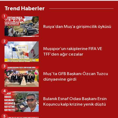
Trend Haberler
1
Rusya’dan Muş’a girişimcilik öyküsü
2
Muşspor’un rakiplerine FIFA VE
TFF’den ağır cezalar
3
Muş'ta GFB Başkanı Özcan Tuzcu
dünyaevine girdi
4
Bulanık Esnaf Odası Başkanı Ersin
Koşuncu kalp krizine yenik düştü
5