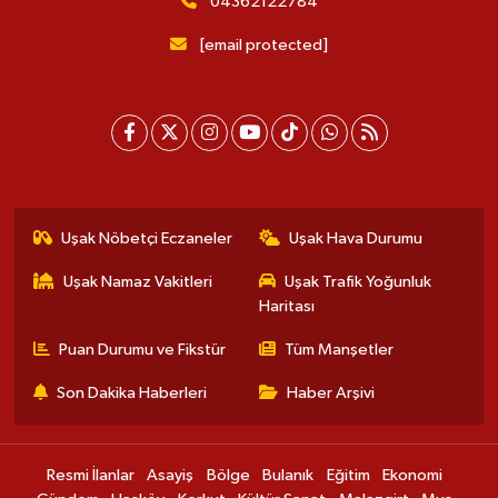
04362122784
[email protected]
Uşak Nöbetçi Eczaneler
Uşak Hava Durumu
Uşak Namaz Vakitleri
Uşak Trafik Yoğunluk
Haritası
Puan Durumu ve Fikstür
Tüm Manşetler
Son Dakika Haberleri
Haber Arşivi
Resmi İlanlar
Asayiş
Bölge
Bulanık
Eğitim
Ekonomi