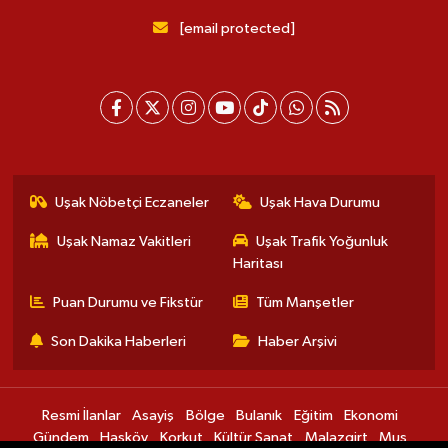
[email protected]
Uşak Nöbetçi Eczaneler
Uşak Hava Durumu
Uşak Namaz Vakitleri
Uşak Trafik Yoğunluk
Haritası
Puan Durumu ve Fikstür
Tüm Manşetler
Son Dakika Haberleri
Haber Arşivi
Resmi İlanlar
Asayiş
Bölge
Bulanık
Eğitim
Ekonomi
Gündem
Hasköy
Korkut
Kültür Sanat
Malazgirt
Muş