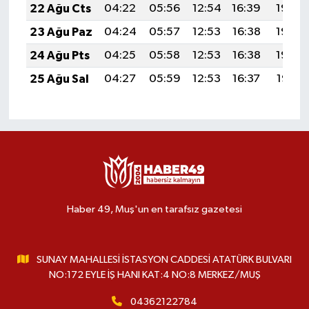
22 Ağu Cts
04:22
05:56
12:54
16:39
19:42
23 Ağu Paz
04:24
05:57
12:53
16:38
19:40
24 Ağu Pts
04:25
05:58
12:53
16:38
19:39
25 Ağu Sal
04:27
05:59
12:53
16:37
19:37
Haber 49, Muş'un en tarafsız gazetesi
SUNAY MAHALLESİ İSTASYON CADDESİ ATATÜRK BULVARI
NO:172 EYLE İŞ HANI KAT:4 NO:8 MERKEZ/MUŞ
04362122784