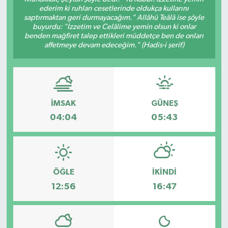
ederim ki ruhları cesetlerinde oldukça kullarını
Siyaset
saptırmaktan geri durmayacağım." Allâhü Teâlâ ise şöyle
buyurdu: "İzzetim ve Celâlime yemin olsun ki onlar
benden mağfiret talep ettikleri müddetçe ben de onları
Teknoloji
affetmeye devam edeceğim." (Hadis-i şerif)
Kültür Sanat
Muş
İMSAK
GÜNEŞ
04:04
05:43
Hasköy
Korkut
ÖĞLE
İKINDI
Bulanık
12:56
16:47
Malazgirt
Varto