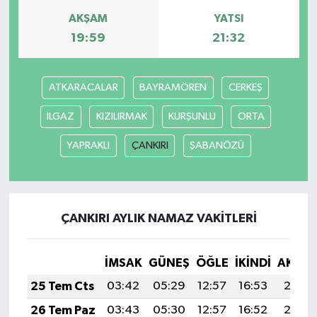
AKŞAM
YATSI
19:59
21:32
ATKARACALAR
BAYRAMÖREN
CERKEŞ
ILGAZ
KIZILIRMAK
KURŞUNLU
ORTA
YAPRAKLI
ÇANKIRI
ŞABANÖZÜ
ÇANKIRI AYLIK NAMAZ VAKITLERI
İMSAK
GÜNEŞ
ÖĞLE
İKINDI
AKŞA
25 Tem Cts
03:42
05:29
12:57
16:53
20:15
26 Tem Paz
03:43
05:30
12:57
16:52
20:15