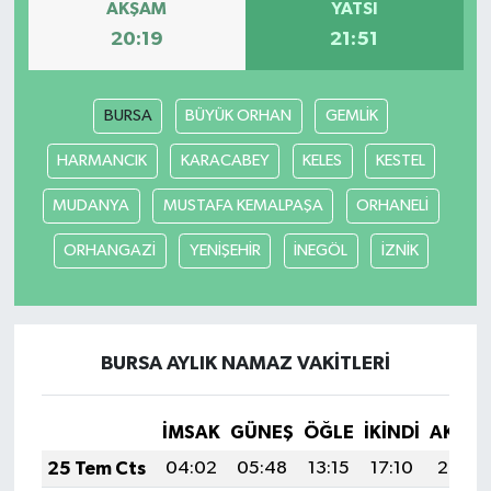
AKŞAM
YATSI
20:19
21:51
BURSA
BÜYÜK ORHAN
GEMLİK
HARMANCIK
KARACABEY
KELES
KESTEL
MUDANYA
MUSTAFA KEMALPAŞA
ORHANELİ
ORHANGAZİ
YENİŞEHİR
İNEGÖL
İZNİK
BURSA AYLIK NAMAZ VAKITLERI
İMSAK
GÜNEŞ
ÖĞLE
İKINDI
AKŞA
25 Tem Cts
04:02
05:48
13:15
17:10
20:33