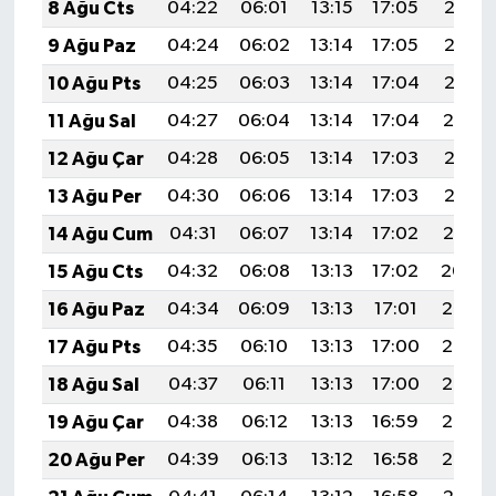
8 Ağu Cts
04:22
06:01
13:15
17:05
20:18
9 Ağu Paz
04:24
06:02
13:14
17:05
20:17
10 Ağu Pts
04:25
06:03
13:14
17:04
20:16
11 Ağu Sal
04:27
06:04
13:14
17:04
20:14
12 Ağu Çar
04:28
06:05
13:14
17:03
20:13
13 Ağu Per
04:30
06:06
13:14
17:03
20:12
14 Ağu Cum
04:31
06:07
13:14
17:02
20:10
15 Ağu Cts
04:32
06:08
13:13
17:02
20:09
16 Ağu Paz
04:34
06:09
13:13
17:01
20:08
17 Ağu Pts
04:35
06:10
13:13
17:00
20:06
18 Ağu Sal
04:37
06:11
13:13
17:00
20:05
19 Ağu Çar
04:38
06:12
13:13
16:59
20:03
20 Ağu Per
04:39
06:13
13:12
16:58
20:02