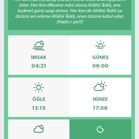
örter. Her kim öfkesine mâni olursa Allâhü Teâlâ, ona
Siyaset
kıyâmet günü azap etmez. Her kim de Allâhü Teâlâ'ya
özrünü arz ederse Allâhü Teâlâ, onun özrünü kabul eder.
(Hadis-i şerif)
Teknoloji
Kültür Sanat
İMSAK
GÜNEŞ
Muş
04:21
06:00
Hasköy
Korkut
ÖĞLE
İKINDI
Bulanık
13:15
17:06
Malazgirt
Varto