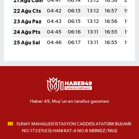
21 Ağu Cum
04:41
06:14
13:12
16:58
20:01
22 Ağu Cts
04:42
06:15
13:12
16:57
19:59
23 Ağu Paz
04:43
06:15
13:12
16:56
19:58
24 Ağu Pts
04:45
06:16
13:11
16:55
19:56
25 Ağu Sal
04:46
06:17
13:11
16:55
19:55
Haber 49, Muş'un en tarafsız gazetesi
SUNAY MAHALLESİ İSTASYON CADDESİ ATATÜRK BULVARI
NO:172 EYLE İŞ HANI KAT:4 NO:8 MERKEZ/MUŞ