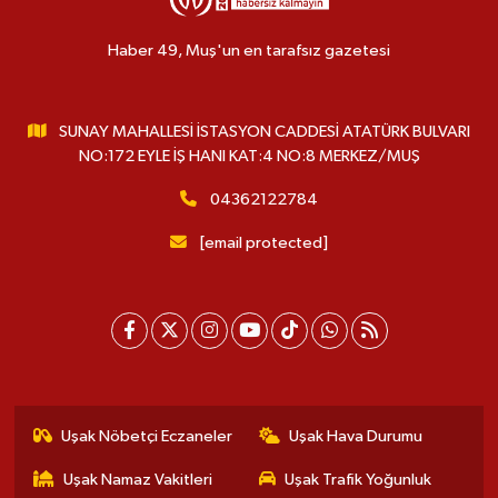
Haber 49, Muş'un en tarafsız gazetesi
SUNAY MAHALLESİ İSTASYON CADDESİ ATATÜRK BULVARI
NO:172 EYLE İŞ HANI KAT:4 NO:8 MERKEZ/MUŞ
04362122784
[email protected]
Uşak Nöbetçi Eczaneler
Uşak Hava Durumu
Uşak Namaz Vakitleri
Uşak Trafik Yoğunluk