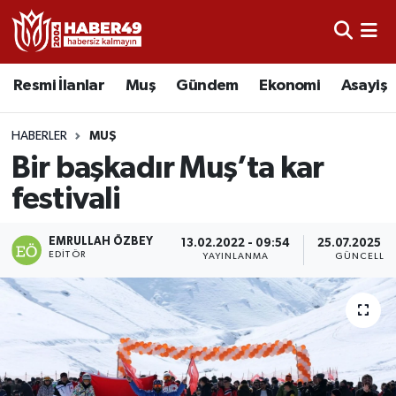
Resmi İlanlar
Uşak Nöbetçi Eczaneler
Resmi İlanlar
Muş
Gündem
Ekonomi
Asayiş
Asayiş
Uşak Hava Durumu
HABERLER
MUŞ
Bölge
Uşak Namaz Vakitleri
Bir başkadır Muş’ta kar
festivali
Eğitim
Uşak Trafik Yoğunluk Haritası
EMRULLAH ÖZBEY
13.02.2022 - 09:54
25.07.2025 - 
Ekonomi
TFF 2.Lig Kırmızı Grup Puan Durumu ve Fikstür
EDITÖR
YAYINLANMA
GÜNCELLE
Sağlık
Tüm Manşetler
Gündem
Son Dakika Haberleri
Spor
Haber Arşivi