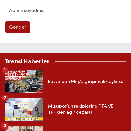
Gönder
Trend Haberler
1
Rusya’dan Muş’a girişimcilik öyküsü
2
Muşspor’un rakiplerine FIFA VE
TFF’den ağır cezalar
3