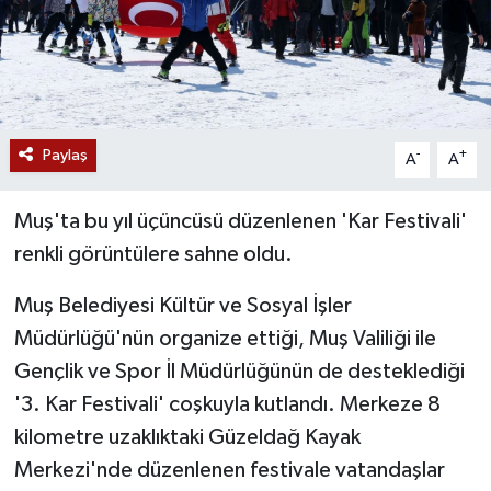
Siyaset
Teknoloji
Kültür Sanat
Paylaş
-
+
A
A
Muş
Muş'ta bu yıl üçüncüsü düzenlenen 'Kar Festivali'
renkli görüntülere sahne oldu.
Hasköy
Muş Belediyesi Kültür ve Sosyal İşler
Korkut
Müdürlüğü'nün organize ettiği, Muş Valiliği ile
Gençlik ve Spor İl Müdürlüğünün de desteklediği
Bulanık
'3. Kar Festivali' coşkuyla kutlandı. Merkeze 8
Malazgirt
kilometre uzaklıktaki Güzeldağ Kayak
Merkezi'nde düzenlenen festivale vatandaşlar
Varto