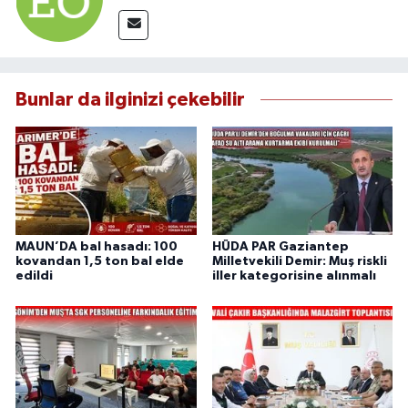
Bunlar da ilginizi çekebilir
MAUN’DA bal hasadı: 100
HÜDA PAR Gaziantep
kovandan 1,5 ton bal elde
Milletvekili Demir: Muş riskli
edildi
iller kategorisine alınmalı