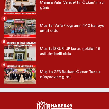
Manisa Valisi Vahdettin Özkan’ın acı
günü
4
Muş’ta ‘Vefa Programı’ 440 haneye
umut oldu
5
Muş’ta İŞKUR İUP kurası çekildi: 16
asil isim belli oldu
6
Muş'ta GFB Başkanı Özcan Tuzcu
dünyaevine girdi