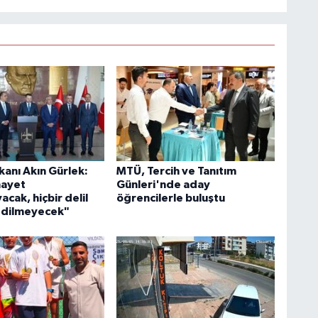
kanı Akın Gürlek:
MTÜ, Tercih ve Tanıtım
nayet
Günleri'nde aday
cak, hiçbir delil
öğrencilerle buluştu
edilmeyecek"