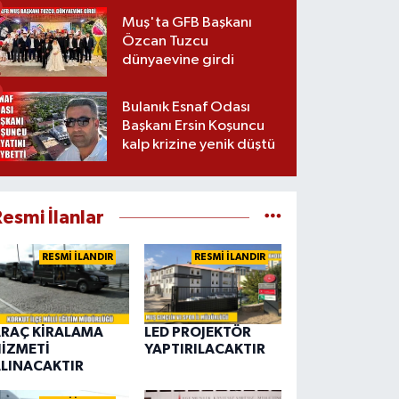
Muş'ta GFB Başkanı
Özcan Tuzcu
dünyaevine girdi
Bulanık Esnaf Odası
Başkanı Ersin Koşuncu
kalp krizine yenik düştü
esmi İlanlar
RESMİ İLANDIR
RESMİ İLANDIR
RAÇ KİRALAMA
LED PROJEKTÖR
İZMETİ
YAPTIRILACAKTIR
LINACAKTIR