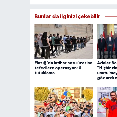
Bunlar da ilginizi çekebilir
Elazığ’da intihar notu üzerine
Adalet Ba
tefecilere operasyon: 6
"Hiçbir ci
tutuklama
unutulmaya
göz ardı 