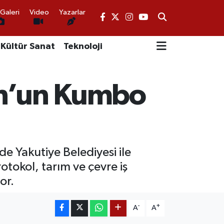
Galeri
Video
Yazarlar
Kültür Sanat
Teknoloji
un’un Kumbo
e Yakutiye Belediyesi ile
tokol, tarım ve çevre iş
or.
-
+
A
A