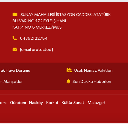
SUNAY MAHALLESİ İSTASYON CADDESİ ATATÜRK
BULVARI NO:172 EYLE İŞ HANI
KAT:4 NO:8 MERKEZ/MUŞ
04362122784
[email protected]
şak Hava Durumu
Uşak Namaz Vakitleri
m Manşetler
Son Dakika Haberleri
nomi
Gündem
Hasköy
Korkut
Kültür Sanat
Malazgirt