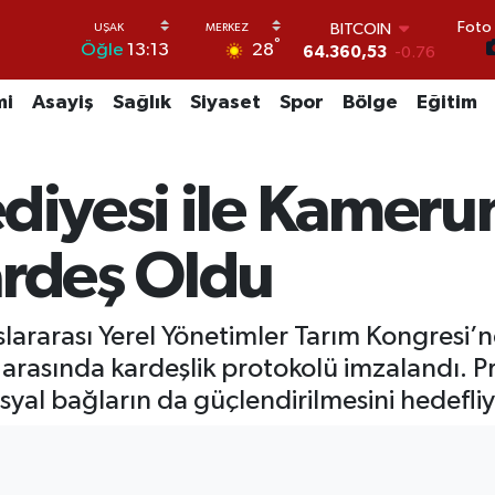
Foto 
BITCOIN
°
28
Öğle
13:13
64.360,53
-0.76
DOLAR
47,7143
0.16
mi
Asayiş
Sağlık
Siyaset
Spor
Bölge
Eğitim
EURO
55,0317
-0.02
STERLİN
ediyesi ile Kamer
64,2463
0.07
GRAM ALTIN
6574.81
1.44
ardeş Oldu
BİST100
13.887
64
ararası Yerel Yönetimler Tarım Kongresi’nd
asında kardeşlik protokolü imzalandı. Pro
sosyal bağların da güçlendirilmesini hedefliy