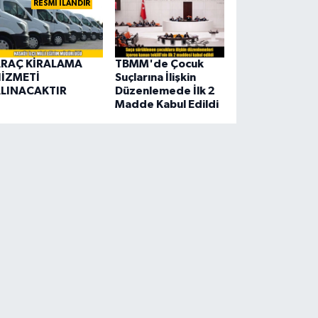
RESMİ İLANDIR
RAÇ KİRALAMA
TBMM'de Çocuk
İZMETİ
Suçlarına İlişkin
LINACAKTIR
Düzenlemede İlk 2
Madde Kabul Edildi