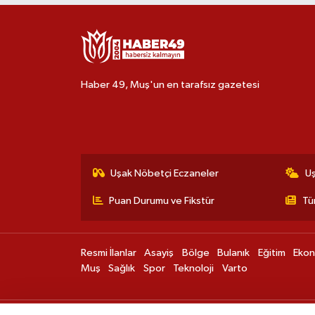
Haber 49, Muş'un en tarafsız gazetesi
Uşak Nöbetçi Eczaneler
U
Puan Durumu ve Fikstür
Tü
Resmi İlanlar
Asayiş
Bölge
Bulanık
Eğitim
Eko
Muş
Sağlık
Spor
Teknoloji
Varto