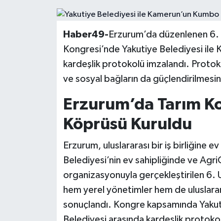
Siyaset
Haber49-
Erzurum’da düzenlenen 6. U
Teknoloji
Kongresi’nde Yakutiye Belediyesi ile
kardeşlik protokolü imzalandı. Protokol,
Kültür Sanat
ve sosyal bağların da güçlendirilmesin
Muş
Erzurum’da Tarım Ko
Hasköy
Köprüsü Kuruldu
Korkut
Erzurum, uluslararası bir iş birliğine e
Belediyesi’nin ev sahipliğinde ve AgriCi
Bulanık
organizasyonuyla gerçekleştirilen 6. 
hem yerel yönetimler hem de uluslararası
Malazgirt
sonuçlandı. Kongre kapsamında Yakut
Varto
Belediyesi arasında kardeşlik protokol