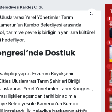
luslararası Yerel Yönetimler Tarım
1
 Kamerun’un Kumbo Belediyesi arasında
 tarım ve çevre iş birliğinin yanı sıra kültürel
i hedefliyor.
2
ngresi’nde Dostluk
3
v sahipliği yaptı. Erzurum Büyükşehir
ties Uluslararası Tarım Şehirleri Birliği
Uluslararası Yerel Yönetimler Tarım Kongresi,
4
 ilişkiler açısından tarihi bir adımla
iye Belediyesi ile Kamerun’un Kumbo
ü imzalandı. İki belediye başkanının attığı