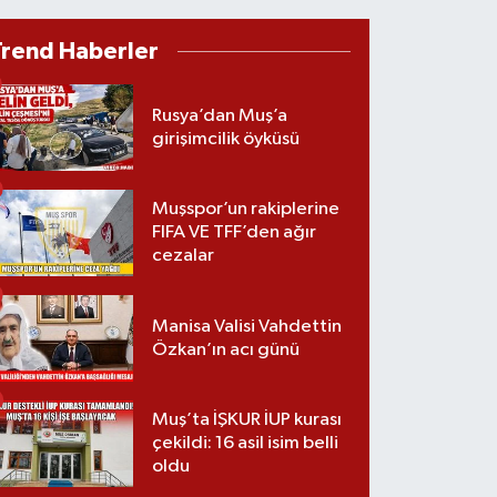
Trend Haberler
Rusya’dan Muş’a
girişimcilik öyküsü
Muşspor’un rakiplerine
FIFA VE TFF’den ağır
cezalar
Manisa Valisi Vahdettin
Özkan’ın acı günü
Muş’ta İŞKUR İUP kurası
çekildi: 16 asil isim belli
oldu