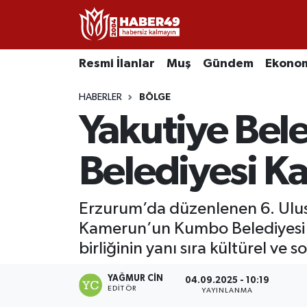
Resmi İlanlar
Uşak Nöbetçi Eczaneler
Resmi İlanlar
Muş
Gündem
Ekono
Asayiş
Uşak Hava Durumu
HABERLER
BÖLGE
Yakutiye Bel
Bölge
Uşak Namaz Vakitleri
Eğitim
Uşak Trafik Yoğunluk Haritası
Belediyesi K
Ekonomi
TFF 2.Lig Kırmızı Grup Puan Durumu ve Fikstür
Erzurum’da düzenlenen 6. Ulusl
Kamerun’un Kumbo Belediyesi ar
Sağlık
Tüm Manşetler
birliğinin yanı sıra kültürel ve 
Gündem
Son Dakika Haberleri
YAĞMUR CIN
04.09.2025 - 10:19
EDITÖR
YAYINLANMA
Spor
Haber Arşivi