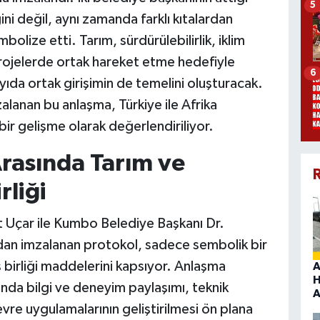
5
ğini değil, aynı zamanda farklı kıtalardan
bolize etti. Tarım, sürdürülebilirlik, iklim
rojelerde ortak hareket etme hedefiyle
6
ıda ortak girişimin de temelini oluşturacak.
anan bu anlaşma, Türkiye ile Afrika
bir gelişme olarak değerlendiriliyor.
Arasında Tarım ve
R
rliği
 Uçar ile Kumbo Belediye Başkanı Dr.
an imzalanan protokol, sadece sembolik bir
 birliği maddelerini kapsıyor. Anlaşma
A
H
nda bilgi ve deneyim paylaşımı, teknik
A
çevre uygulamalarının geliştirilmesi ön plana