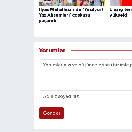
İlyas Mahallesi'nde 'Yeşilyurt
Elazığ ten
Yaz Akşamları' coşkusu
yükseldi
yaşandı
Yorumlar
Gönder