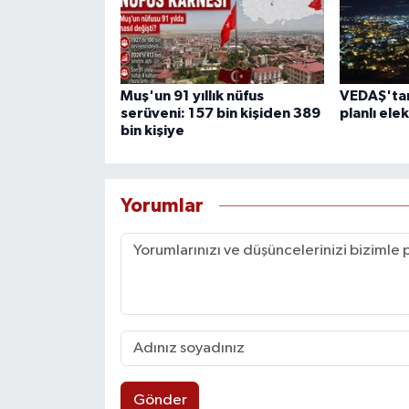
Muş'un 91 yıllık nüfus
VEDAŞ'tan
serüveni: 157 bin kişiden 389
planlı elek
bin kişiye
Yorumlar
Gönder