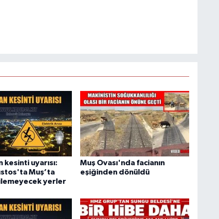
kesinti uyarısı:
Muş Ovası'nda facianın
ustos'ta Muş’ta
eşiğinden dönüldü
rilemeyecek yerler