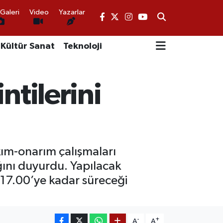
Galeri
Video
Yazarlar
Kültür Sanat
Teknoloji
ntilerini
kım-onarım çalışmaları
ını duyurdu. Yapılacak
 17.00’ye kadar süreceği
-
+
A
A