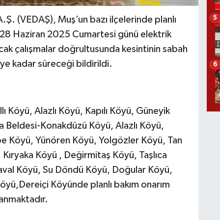
5
A.Ş. (VEDAŞ), Muş’un bazı ilçelerinde planlı
 28 Haziran 2025 Cumartesi günü elektrik
acak çalışmalar doğrultusunda kesintinin sabah
 kadar süreceği bildirildi.
6
ı Köyü, Alazlı Köyü, Kapılı Köyü, Güneyik
a Beldesi-Konakdüzü Köyü, Alazlı Köyü,
e Köyü, Yünören Köyü, Yolgözler Köyü, Tan
, Kıryaka Köyü , Değirmitaş Köyü, Taşlıca
aval Köyü, Su Döndü Köyü, Doğular Köyü,
 Köyü,Dereiçi Köyünde planlı bakım onarım
aşanmaktadır.