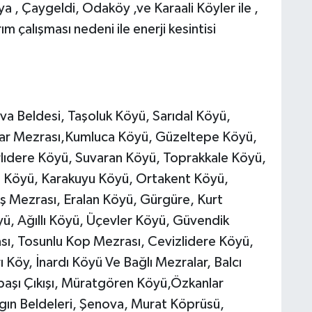
 , Çaygeldi, Odaköy ,ve Karaali Köyler ile ,
 çalışması nedeni ile enerji kesintisi
va Beldesi, Taşoluk Köyü, Sarıdal Köyü,
ılar Mezrası,Kumluca Köyü, Güzeltepe Köyü,
arlıdere Köyü, Suvaran Köyü, Toprakkale Köyü,
ı Köyü, Karakuyu Köyü, Ortakent Köyü,
 Mezrası, Eralan Köyü, Gürgüre, Kurt
ü, Ağıllı Köyü, Üçevler Köyü, Güvendik
sı, Tosunlu Kop Mezrası, Cevizlidere Köyü,
ı Köy, İnardı Köyü Ve Bağlı Mezralar, Balcı
aşı Çıkışı, Müratgören Köyü,Özkanlar
gın Beldeleri, Şenova, Murat Köprüsü,