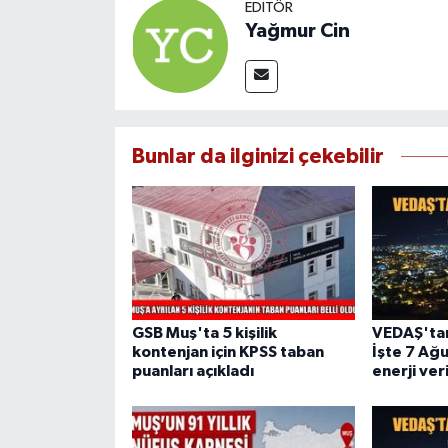
EDITÖR
Yağmur Cin
Bunlar da ilginizi çekebilir
GSB Muş'ta 5 kişilik
VEDAŞ'tan 
kontenjan için KPSS taban
İşte 7 Ağ
puanları açıkladı
enerji ve