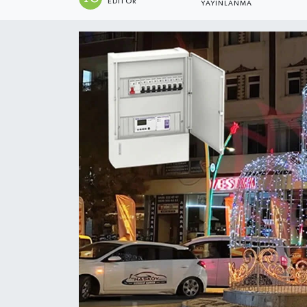
EDITÖR
YAYINLANMA
Siyaset
Teknoloji
Kültür Sanat
Muş
Hasköy
Korkut
Bulanık
Malazgirt
Varto