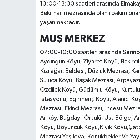
13:00-13:30 saatleri arasında Elmakaya
Bekirhan mezrasında planlı bakım onarım
yaşanmaktadır.
MUŞ MERKEZ
07:00-10:00 saatleri arasında Serino
Aydıngün Köyü, Ziyaret Köyü, Bakırc
Kızılağaç Beldesi, Düzlük Mezrası, K
Suluca Köyü, Başak Mezrası, Arpayaz
Özdilek Köyü, Güdümlü Köyü, Kurtuluş
İstasyonu, Eğirmenç Köyü, Alaniçi Köy
Mezrası, Ekinci Mezrası, İncesu Mezra
Arıköy, Buğdaylı Örtülü, Üst Bölge, Ar
Köyü, Boyuncuk Köyü,Kıyık Köyü,Çatb
Mezrası,Yeşilova, Konukbekler Ve Yay