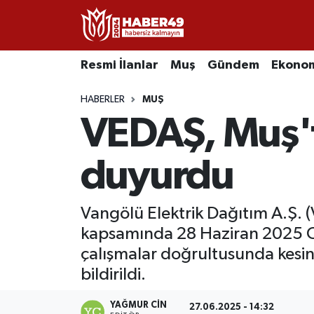
Resmi İlanlar
Uşak Nöbetçi Eczaneler
Resmi İlanlar
Muş
Gündem
Ekono
Asayiş
Uşak Hava Durumu
HABERLER
MUŞ
VEDAŞ, Muş'ta
Bölge
Uşak Namaz Vakitleri
Eğitim
Uşak Trafik Yoğunluk Haritası
duyurdu
Ekonomi
TFF 2.Lig Kırmızı Grup Puan Durumu ve Fikstür
Vangölü Elektrik Dağıtım A.Ş. 
kapsamında 28 Haziran 2025 Cu
Sağlık
Tüm Manşetler
çalışmalar doğrultusunda kesin
Gündem
Son Dakika Haberleri
bildirildi.
Spor
Haber Arşivi
YAĞMUR CIN
27.06.2025 - 14:32