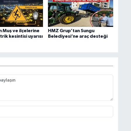
 Muş ve ilçelerine
HMZ Grup’tan Sungu
trik kesintisi uyarısı
Belediyesi’ne araç desteği