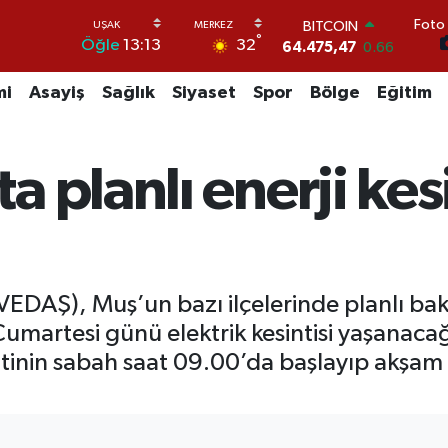
Foto 
DOLAR
°
32
Öğle
13:13
47,5986
0.06
EURO
55,0700
0.1
mi
Asayiş
Sağlık
Siyaset
Spor
Bölge
Eğitim
STERLİN
64,2438
0.21
GRAM ALTIN
 planlı enerji kesi
6518.23
0.39
BİST100
13.703
0
BITCOIN
64.475,47
0.66
(VEDAŞ), Muş’un bazı ilçelerinde planlı ba
martesi günü elektrik kesintisi yaşanacağ
tinin sabah saat 09.00’da başlayıp akşam