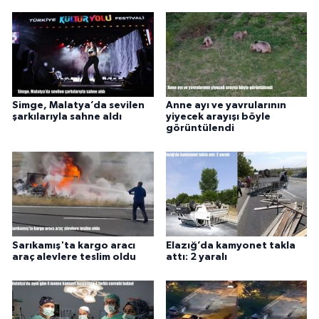
Simge, Malatya’da sevilen
Anne ayı ve yavrularının
şarkılarıyla sahne aldı
yiyecek arayışı böyle
görüntülendi
Sarıkamış'ta kargo aracı
Elazığ’da kamyonet takla
araç alevlere teslim oldu
attı: 2 yaralı