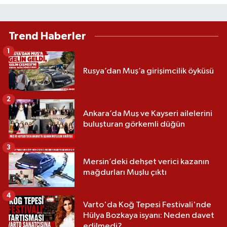
Trend Haberler
1
Rusya’dan Muş’a girişimcilik öyküsü
2
Ankara’da Muş ve Kayseri ailelerini
buluşturan görkemli düğün
3
Mersin’deki dehşet verici kazanın
mağdurları Muşlu çıktı
4
Varto'da Koğ Tepesi Festivali'nde
Hülya Bozkaya isyanı: Neden davet
edilmedi?