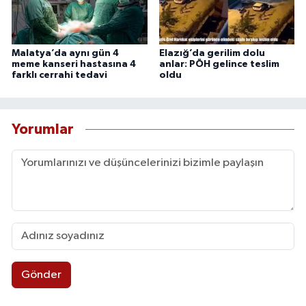
Malatya’da aynı gün 4
Elazığ’da gerilim dolu
meme kanseri hastasına 4
anlar: PÖH gelince teslim
farklı cerrahi tedavi
oldu
Yorumlar
Gönder