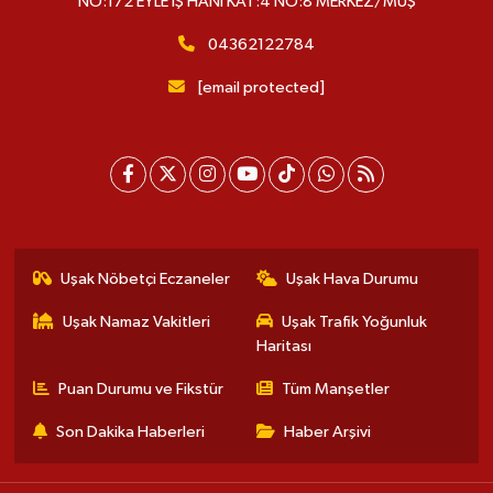
NO:172 EYLE İŞ HANI KAT:4 NO:8 MERKEZ/MUŞ
04362122784
[email protected]
Uşak Nöbetçi Eczaneler
Uşak Hava Durumu
Uşak Namaz Vakitleri
Uşak Trafik Yoğunluk
Haritası
Puan Durumu ve Fikstür
Tüm Manşetler
Son Dakika Haberleri
Haber Arşivi