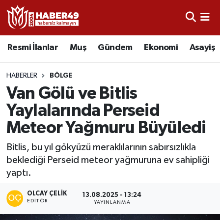
Resmi İlanlar
Uşak Nöbetçi Eczaneler
Resmi İlanlar
Muş
Gündem
Ekonomi
Asayiş
Asayiş
Uşak Hava Durumu
HABERLER
BÖLGE
Bölge
Uşak Namaz Vakitleri
Van Gölü ve Bitlis
Yaylalarında Perseid
Eğitim
Uşak Trafik Yoğunluk Haritası
Meteor Yağmuru Büyüledi
Ekonomi
TFF 2.Lig Kırmızı Grup Puan Durumu ve Fikstür
Bitlis, bu yıl gökyüzü meraklılarının sabırsızlıkla
beklediği Perseid meteor yağmuruna ev sahipliği
Sağlık
Tüm Manşetler
yaptı.
Gündem
Son Dakika Haberleri
OLCAY ÇELIK
13.08.2025 - 13:24
EDITÖR
YAYINLANMA
Spor
Haber Arşivi