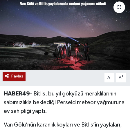
Siyaset
Teknoloji
Kültür Sanat
Muş
Hasköy
Paylaş
-
+
A
A
Korkut
HABER49-
Bitlis, bu yıl gökyüzü meraklılarının
Bulanık
sabırsızlıkla beklediği Perseid meteor yağmuruna
ev sahipliği yaptı.
Malazgirt
Van Gölü’nün karanlık koyları ve Bitlis’in yaylaları,
Varto