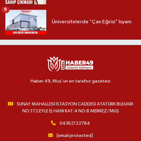
6
Üniversitelerde "Çan Eğrisi" İsyanı
Haber 49, Muş'un en tarafsız gazetesi
SUNAY MAHALLESİ İSTASYON CADDESİ ATATÜRK BULVARI
NO:172 EYLE İŞ HANI KAT:4 NO:8 MERKEZ/MUŞ
04362122784
[email protected]