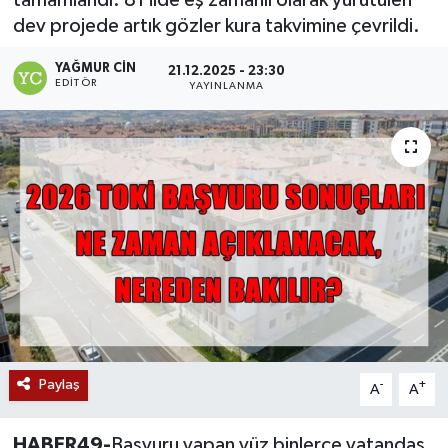
dev projede artık gözler kura takvimine çevrildi.
Siyaset
YAĞMUR CIN
21.12.2025 - 23:30
Teknoloji
EDITÖR
YAYINLANMA
Kültür Sanat
Muş
Hasköy
Korkut
Bulanık
Paylaş
-
+
A
A
Malazgirt
Varto
HABER49-
Başvuru yapan yüz binlerce vatandaş,