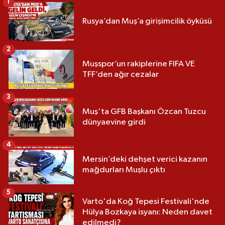
1
Rusya’dan Muş’a girişimcilik öyküsü
2
Muşspor’un rakiplerine FIFA VE
TFF’den ağır cezalar
3
Muş'ta GFB Başkanı Özcan Tuzcu
dünyaevine girdi
4
Mersin’deki dehşet verici kazanın
mağdurları Muşlu çıktı
5
Varto'da Koğ Tepesi Festivali'nde
Hülya Bozkaya isyanı: Neden davet
edilmedi?