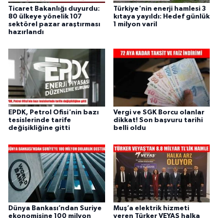
Ticaret Bakanlığı duyurdu:
Türkiye'nin enerji hamlesi 3
80 ülkeye yönelik 107
kıtaya yayıldı: Hedef günlük
sektörel pazar araştırması
1 milyon varil
hazırlandı
EPDK, Petrol Ofisi'nin bazı
Vergi ve SGK Borcu olanlar
tesislerinde tarife
dikkat! Son başvuru tarihi
değişikliğine gitti
belli oldu
Dünya Bankası’ndan Suriye
Muş’a elektrik hizmeti
ekonomisine 100 milyon
veren Türker VEYAŞ halka