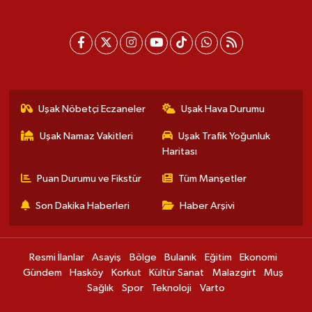
Uşak Nöbetçi Eczaneler
Uşak Hava Durumu
Uşak Namaz Vakitleri
Uşak Trafik Yoğunluk
Haritası
Puan Durumu ve Fikstür
Tüm Manşetler
Son Dakika Haberleri
Haber Arşivi
Resmi İlanlar
Asayiş
Bölge
Bulanık
Eğitim
Ekonomi
Gündem
Hasköy
Korkut
Kültür Sanat
Malazgirt
Muş
Sağlık
Spor
Teknoloji
Varto