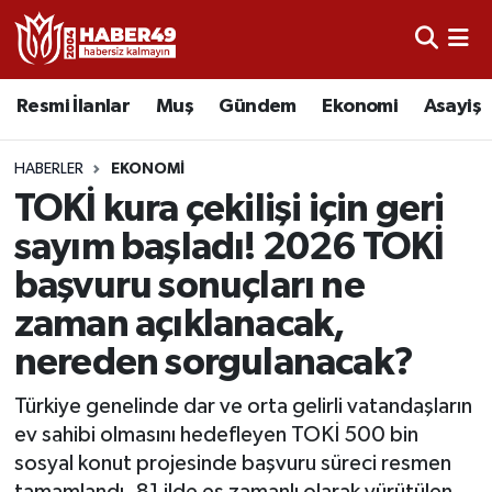
Resmi İlanlar
Uşak Nöbetçi Eczaneler
Resmi İlanlar
Muş
Gündem
Ekonomi
Asayiş
Asayiş
Uşak Hava Durumu
HABERLER
EKONOMI
Bölge
Uşak Namaz Vakitleri
TOKİ kura çekilişi için geri
sayım başladı! 2026 TOKİ
Eğitim
Uşak Trafik Yoğunluk Haritası
başvuru sonuçları ne
Ekonomi
TFF 2.Lig Kırmızı Grup Puan Durumu ve Fikstür
zaman açıklanacak,
nereden sorgulanacak?
Sağlık
Tüm Manşetler
Türkiye genelinde dar ve orta gelirli vatandaşların
Gündem
Son Dakika Haberleri
ev sahibi olmasını hedefleyen TOKİ 500 bin
sosyal konut projesinde başvuru süreci resmen
Spor
Haber Arşivi
tamamlandı. 81 ilde eş zamanlı olarak yürütülen