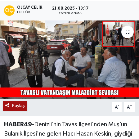
OLCAY ÇELIK
21.08.2025 - 13:17
Siyaset
EDITÖR
YAYINLANMA
Teknoloji
Kültür Sanat
Muş
Hasköy
Korkut
Bulanık
Paylaş
-
+
A
A
Malazgirt
HABER49
-Denizli’nin Tavas İlçesi'nden Muş’un
Bulanık İlçesi'ne gelen Hacı Hasan Keskin, giydiği
Varto