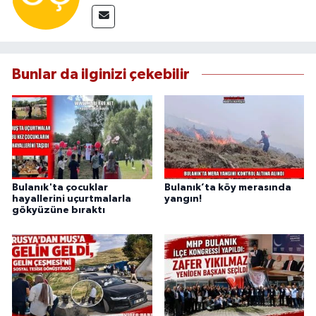
Bunlar da ilginizi çekebilir
Bulanık'ta çocuklar
Bulanık’ta köy merasında
hayallerini uçurtmalarla
yangın!
gökyüzüne bıraktı