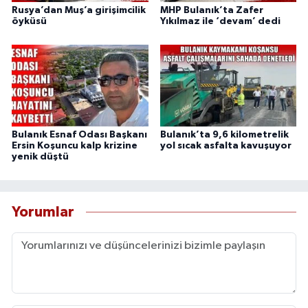
Rusya’dan Muş’a girişimcilik
MHP Bulanık’ta Zafer
öyküsü
Yıkılmaz ile ‘devam’ dedi
Bulanık Esnaf Odası Başkanı
Bulanık’ta 9,6 kilometrelik
Ersin Koşuncu kalp krizine
yol sıcak asfalta kavuşuyor
yenik düştü
Yorumlar