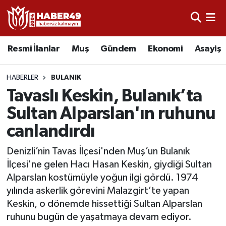
Resmi İlanlar
Uşak Nöbetçi Eczaneler
Resmi İlanlar
Muş
Gündem
Ekonomi
Asayiş
Asayiş
Uşak Hava Durumu
HABERLER
BULANIK
Bölge
Uşak Namaz Vakitleri
Tavaslı Keskin, Bulanık’ta
Sultan Alparslan'ın ruhunu
Eğitim
Uşak Trafik Yoğunluk Haritası
canlandırdı
Ekonomi
TFF 2.Lig Kırmızı Grup Puan Durumu ve Fikstür
Denizli’nin Tavas İlçesi'nden Muş’un Bulanık
İlçesi'ne gelen Hacı Hasan Keskin, giydiği Sultan
Sağlık
Tüm Manşetler
Alparslan kostümüyle yoğun ilgi gördü. 1974
yılında askerlik görevini Malazgirt’te yapan
Gündem
Son Dakika Haberleri
Keskin, o dönemde hissettiği Sultan Alparslan
ruhunu bugün de yaşatmaya devam ediyor.
Spor
Haber Arşivi