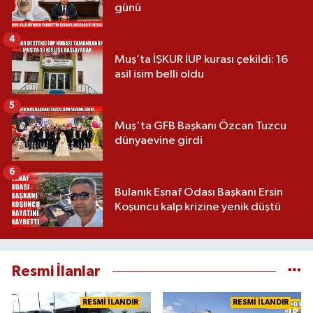
günü
4
Muş’ta İŞKUR İUP kurası çekildi: 16
asil isim belli oldu
5
Muş'ta GFB Başkanı Özcan Tuzcu
dünyaevine girdi
6
Bulanık Esnaf Odası Başkanı Ersin
Koşuncu kalp krizine yenik düştü
Resmi İlanlar
RESMİ İLANDIR
RESMİ İLANDIR