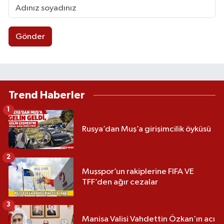
Gönder
Trend Haberler
1
Rusya’dan Muş’a girişimcilik öyküsü
2
Muşspor’un rakiplerine FIFA VE
TFF’den ağır cezalar
3
Manisa Valisi Vahdettin Özkan’ın acı