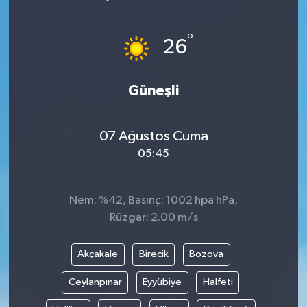
Siyaset
°
26
Teknoloji
Güneşli
Kültür Sanat
Muş
07 Ağustos Cuma
05:45
Hasköy
Korkut
Nem: %42, Basınç: 1002 hpa hPa,
Rüzgar: 2.00 m/s
Bulanık
Akçakale
Birecik
Bozova
Malazgirt
Ceylanpınar
Eyyübiye
Halfeti
Varto