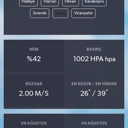
Haliliye
Harran
Hilvan
Karaköprü
Siverek
Suruç
Viranşehir
NEM
BASINÇ
%42
1002 HPA
hpa
RÜZGAR
EN DÜŞÜK / EN YÜKSEK
°
°
2.00 M/S
26
/ 39
08 AĞUSTOS
09 AĞUSTOS