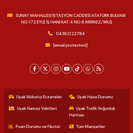
SUNAY MAHALLESİ İSTASYON CADDESİ ATATÜRK BULVARI
NO:172 EYLE İŞ HANI KAT:4 NO:8 MERKEZ/MUŞ
04362122784
[email protected]
Uşak Nöbetçi Eczaneler
Uşak Hava Durumu
Uşak Namaz Vakitleri
Uşak Trafik Yoğunluk
Haritası
Puan Durumu ve Fikstür
Tüm Manşetler