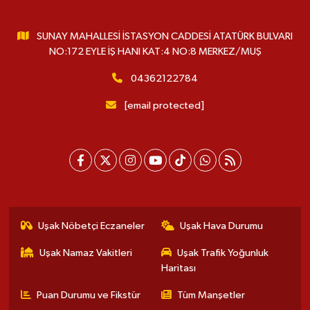
SUNAY MAHALLESİ İSTASYON CADDESİ ATATÜRK BULVARI
NO:172 EYLE İŞ HANI KAT:4 NO:8 MERKEZ/MUŞ
04362122784
[email protected]
Uşak Nöbetçi Eczaneler
Uşak Hava Durumu
Uşak Namaz Vakitleri
Uşak Trafik Yoğunluk
Haritası
Puan Durumu ve Fikstür
Tüm Manşetler