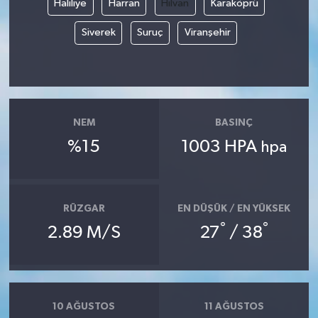
Haliliye
Harran
Hilvan
Karaköprü
Siverek
Suruç
Viranşehir
NEM
BASINÇ
%15
1003 HPA
hpa
RÜZGAR
EN DÜŞÜK / EN YÜKSEK
°
°
2.89 M/S
27
/ 38
10 AĞUSTOS
11 AĞUSTOS