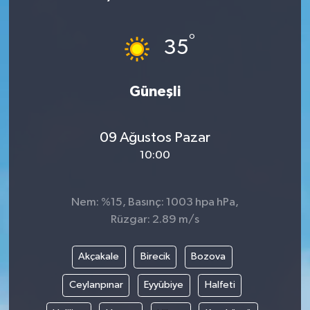
Siyaset
°
35
Teknoloji
Güneşli
Kültür Sanat
Muş
09 Ağustos Pazar
10:00
Hasköy
Korkut
Nem: %15, Basınç: 1003 hpa hPa,
Rüzgar: 2.89 m/s
Bulanık
Akçakale
Birecik
Bozova
Malazgirt
Ceylanpınar
Eyyübiye
Halfeti
Varto