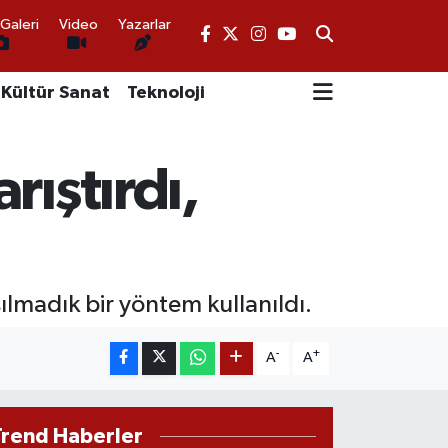
Galeri
Video
Yazarlar
Kültür Sanat
Teknoloji
rıştırdı,
lmadık bir yöntem kullanıldı.
-
+
A
A
Trend Haberler