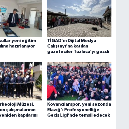
ullar yeni eğitim
TİGAD’ın Dijital Medya
lına hazırlanıyor
Çalıştayı’na katılan
gazeteciler Tuzluca’yı gezdi
rkeoloji Müzesi,
Kovancılarspor, yeni sezonda
on çalışmalarının
Elazığ’ı Profesyonelliğe
yeniden kapılarını
Geçiş Ligi’nde temsil edecek