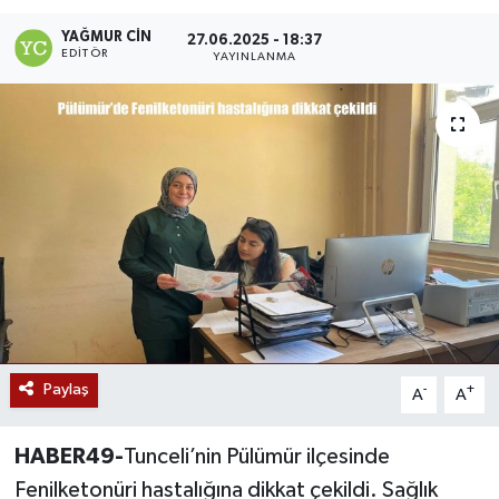
Siyaset
YAĞMUR CIN
27.06.2025 - 18:37
EDITÖR
YAYINLANMA
Teknoloji
Kültür Sanat
Muş
Hasköy
Korkut
Bulanık
Paylaş
-
+
A
A
Malazgirt
HABER49-
Tunceli’nin Pülümür ilçesinde
Fenilketonüri hastalığına dikkat çekildi. Sağlık
Varto