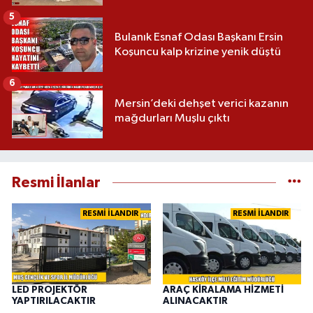
5
Bulanık Esnaf Odası Başkanı Ersin
Koşuncu kalp krizine yenik düştü
6
Mersin’deki dehşet verici kazanın
mağdurları Muşlu çıktı
Resmi İlanlar
RESMİ İLANDIR
RESMİ İLANDIR
LED PROJEKTÖR
ARAÇ KİRALAMA HİZMETİ
YAPTIRILACAKTIR
ALINACAKTIR