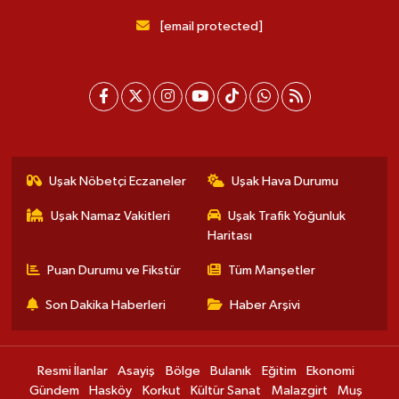
[email protected]
Uşak Nöbetçi Eczaneler
Uşak Hava Durumu
Uşak Namaz Vakitleri
Uşak Trafik Yoğunluk
Haritası
Puan Durumu ve Fikstür
Tüm Manşetler
Son Dakika Haberleri
Haber Arşivi
Resmi İlanlar
Asayiş
Bölge
Bulanık
Eğitim
Ekonomi
Gündem
Hasköy
Korkut
Kültür Sanat
Malazgirt
Muş