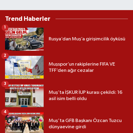
Trend Haberler
1
Rusya’dan Muş’a girişimcilik öyküsü
2
Muşspor’un rakiplerine FIFA VE
TFF’den ağır cezalar
3
Muş’ta İŞKUR İUP kurası çekildi: 16
asil isim belli oldu
4
Muş'ta GFB Başkanı Özcan Tuzcu
dünyaevine girdi