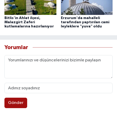
Bitlis'in Ahlat ilçesi,
Erzurum'da mahalleli
Malazgirt Zaferi
tarafından yaptırılan cami
kutlamalarına hazırlanıyor
leyleklere "yuva" oldu
Yorumlar
Gönder