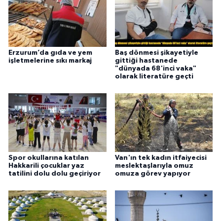
Erzurum’da gıda ve yem
Baş dönmesi şikayetiyle
işletmelerine sıkı markaj
gittiği hastanede
"dünyada 68'inci vaka"
olarak literatüre geçti
Spor okullarına katılan
Van'ın tek kadın itfaiyecisi
Hakkarili çocuklar yaz
meslektaşlarıyla omuz
tatilini dolu dolu geçiriyor
omuza görev yapıyor