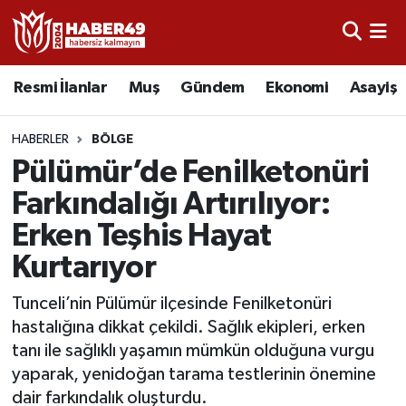
Resmi İlanlar
Uşak Nöbetçi Eczaneler
Resmi İlanlar
Muş
Gündem
Ekonomi
Asayiş
Asayiş
Uşak Hava Durumu
HABERLER
BÖLGE
Bölge
Uşak Namaz Vakitleri
Pülümür’de Fenilketonüri
Farkındalığı Artırılıyor:
Eğitim
Uşak Trafik Yoğunluk Haritası
Erken Teşhis Hayat
Ekonomi
TFF 2.Lig Kırmızı Grup Puan Durumu ve Fikstür
Kurtarıyor
Sağlık
Tüm Manşetler
Tunceli’nin Pülümür ilçesinde Fenilketonüri
hastalığına dikkat çekildi. Sağlık ekipleri, erken
Gündem
Son Dakika Haberleri
tanı ile sağlıklı yaşamın mümkün olduğuna vurgu
yaparak, yenidoğan tarama testlerinin önemine
Spor
Haber Arşivi
dair farkındalık oluşturdu.