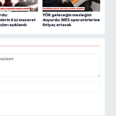
rdu:
YÖK geleceğin mesleğini
erin il içi mazeret
duyurdu: MES operatörlerine
çları açıklandı
ihtiyaç artacak