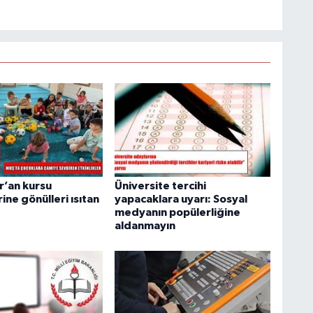
r’an kursu
Üniversite tercihi
ine gönülleri ısıtan
yapacaklara uyarı: Sosyal
medyanın popülerliğine
aldanmayın