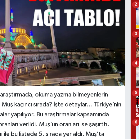
2
3
4
5
n araştırmada, okuma yazma bilmeyenlerin
ki, Muş kaçıncı sırada? İşte detaylar… Türkiye’nin
aştırmalar yapılıyor. Bu araştırmalar kapsamında
6
ları verildi. Muş’un oranları ise şaşırttı.
le bu listede 5. sırada yer aldı. Muş’ta