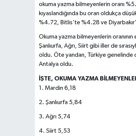
okuma yazma bilmeyenlerin oranı %5.36
kıyaslandığında bu oran oldukça düşü
%4.72, Bitlis’te %4.28 ve Diyarbakır’
Okuma yazma bilmeyenlerin oranının e
Şanlıurfa, Ağrı, Siirt gibi iller de sır
oldu. Öte yandan, Türkiye genelinde o
Antalya oldu.
İŞTE, OKUMA YAZMA BİLMEYENLERİ
1. Mardin 6,18
2. Şanlıurfa 5,84
3. Ağrı 5,74
4. Siirt 5,53