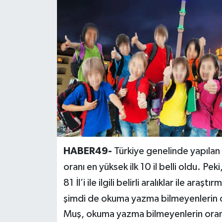
Siyaset
Teknoloji
Kültür Sanat
Muş
Hasköy
Korkut
HABER49-
Türkiye genelinde yapıla
oranı en yüksek ilk 10 il belli oldu. Pe
Bulanık
81 İl’i ile ilgili belirli aralıklar ile ar
Malazgirt
şimdi de okuma yazma bilmeyenlerin oran
Muş, okuma yazma bilmeyenlerin oranı i
Varto