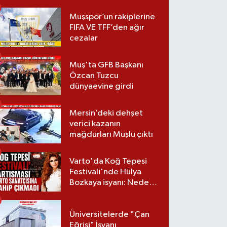
Muşspor’un rakiplerine
FIFA VE TFF’den ağır
cezalar
Muş'ta GFB Başkanı
Özcan Tuzcu
dünyaevine girdi
Mersin’deki dehşet
verici kazanın
mağdurları Muşlu çıktı
Varto'da Koğ Tepesi
Festivali'nde Hülya
Bozkaya isyanı: Neden
davet edilmedi?
Üniversitelerde "Çan
Eğrisi" İsyanı