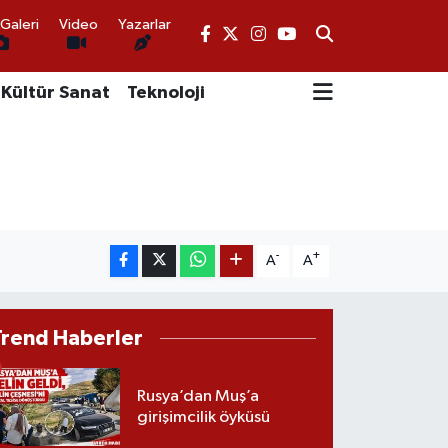
Galeri
Video
Yazarlar
Kültür Sanat
Teknoloji
-
+
A
A
Trend Haberler
Rusya’dan Muş’a
girişimcilik öyküsü