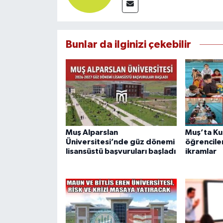
Bunlar da ilginizi çekebilir
Muş Alparslan
Muş’ta Ku
Üniversitesi’nde güz dönemi
öğrenciler
lisansüstü başvuruları başladı
ikramlar