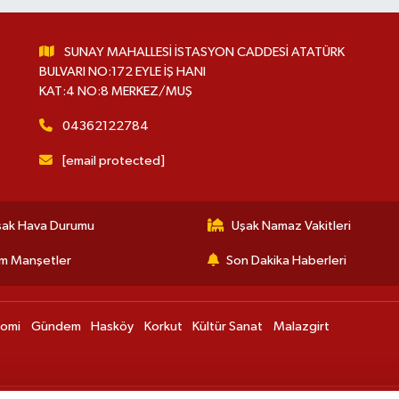
SUNAY MAHALLESİ İSTASYON CADDESİ ATATÜRK
BULVARI NO:172 EYLE İŞ HANI
KAT:4 NO:8 MERKEZ/MUŞ
04362122784
[email protected]
şak Hava Durumu
Uşak Namaz Vakitleri
m Manşetler
Son Dakika Haberleri
nomi
Gündem
Hasköy
Korkut
Kültür Sanat
Malazgirt