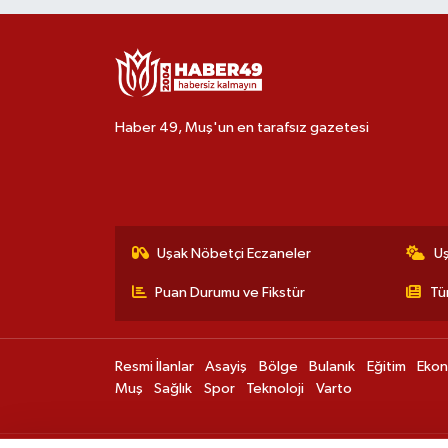
Haber 49, Muş'un en tarafsız gazetesi
Uşak Nöbetçi Eczaneler
U
Puan Durumu ve Fikstür
Tü
Resmi İlanlar
Asayiş
Bölge
Bulanık
Eğitim
Eko
Muş
Sağlık
Spor
Teknoloji
Varto