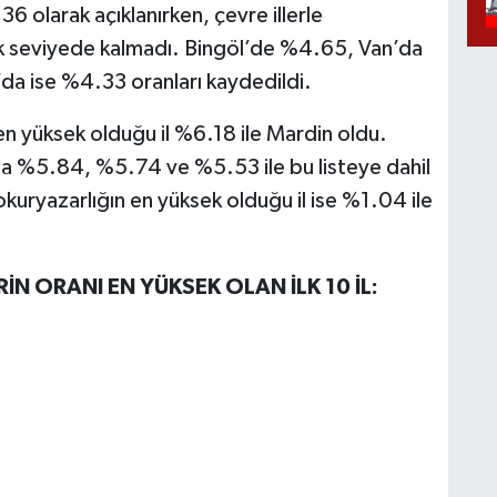
 olarak açıklanırken, çevre illerle
k seviyede kalmadı. Bingöl’de %4.65, Van’da
da ise %4.33 oranları kaydedildi.
n yüksek olduğu il %6.18 ile Mardin oldu.
asıyla %5.84, %5.74 ve %5.53 ile bu listeye dahil
kuryazarlığın en yüksek olduğu il ise %1.04 ile
N ORANI EN YÜKSEK OLAN İLK 10 İL: