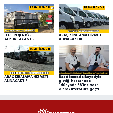
RESMİ İLANDIR
RESMİ İLANDIR
LED PROJEKTÖR
ARAÇ KİRALAMA HİZMETİ
YAPTIRILACAKTIR
ALINACAKTIR
RESMİ İLANDIR
ARAÇ KİRALAMA HİZMETİ
Baş dönmesi şikayetiyle
ALINACAKTIR
gittiği hastanede
"dünyada 68'inci vaka"
olarak literatüre geçti