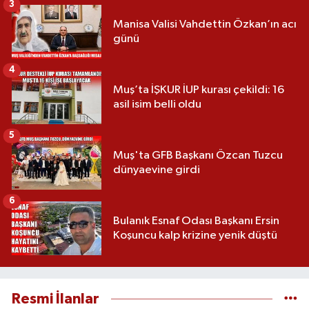
3
Manisa Valisi Vahdettin Özkan’ın acı
günü
4
Muş’ta İŞKUR İUP kurası çekildi: 16
asil isim belli oldu
5
Muş'ta GFB Başkanı Özcan Tuzcu
dünyaevine girdi
6
Bulanık Esnaf Odası Başkanı Ersin
Koşuncu kalp krizine yenik düştü
Resmi İlanlar