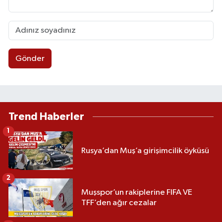
Gönder
Trend Haberler
1
Rusya’dan Muş’a girişimcilik öyküsü
2
Muşspor’un rakiplerine FIFA VE
TFF’den ağır cezalar