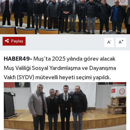
Siyaset
Teknoloji
Kültür Sanat
Paylaş
-
+
A
A
Muş
HABER49-
Muş’ta 2025 yılında görev alacak
Muş Valiliği Sosyal Yardımlaşma ve Dayanışma
Hasköy
Vakfı (SYDV) mütevelli heyeti seçimi yapıldı.
Korkut
Bulanık
Malazgirt
Varto