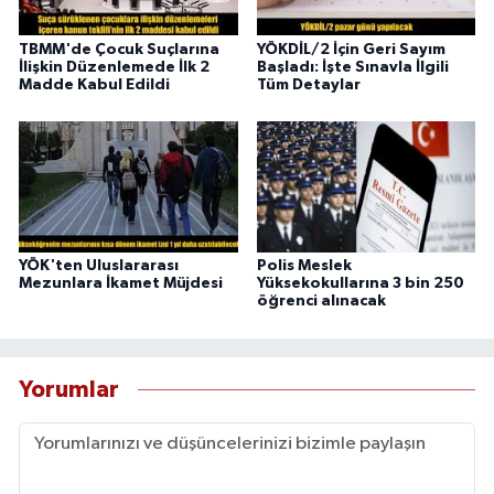
TBMM'de Çocuk Suçlarına
YÖKDİL/2 İçin Geri Sayım
İlişkin Düzenlemede İlk 2
Başladı: İşte Sınavla İlgili
Madde Kabul Edildi
Tüm Detaylar
YÖK'ten Uluslararası
Polis Meslek
Mezunlara İkamet Müjdesi
Yüksekokullarına 3 bin 250
öğrenci alınacak
Yorumlar