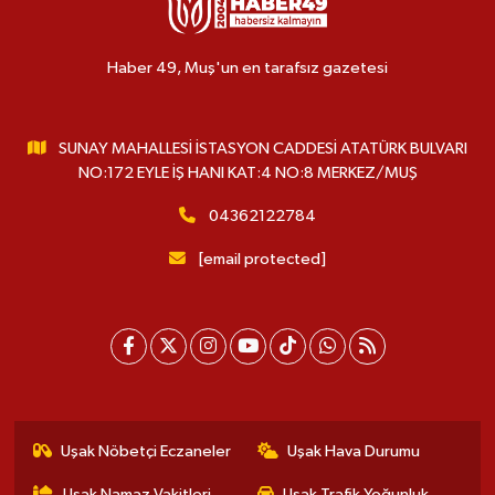
Haber 49, Muş'un en tarafsız gazetesi
SUNAY MAHALLESİ İSTASYON CADDESİ ATATÜRK BULVARI
NO:172 EYLE İŞ HANI KAT:4 NO:8 MERKEZ/MUŞ
04362122784
[email protected]
Uşak Nöbetçi Eczaneler
Uşak Hava Durumu
Uşak Namaz Vakitleri
Uşak Trafik Yoğunluk