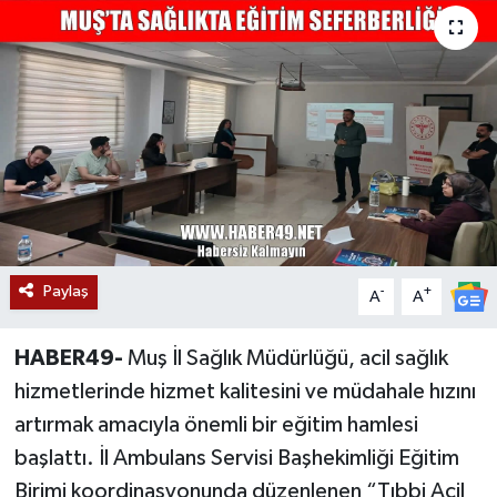
Siyaset
Teknoloji
Kültür Sanat
Muş
Hasköy
Paylaş
-
+
A
A
Korkut
HABER49-
Muş İl Sağlık Müdürlüğü, acil sağlık
Bulanık
hizmetlerinde hizmet kalitesini ve müdahale hızını
artırmak amacıyla önemli bir eğitim hamlesi
Malazgirt
başlattı. İl Ambulans Servisi Başhekimliği Eğitim
Birimi koordinasyonunda düzenlenen “Tıbbi Acil
Varto