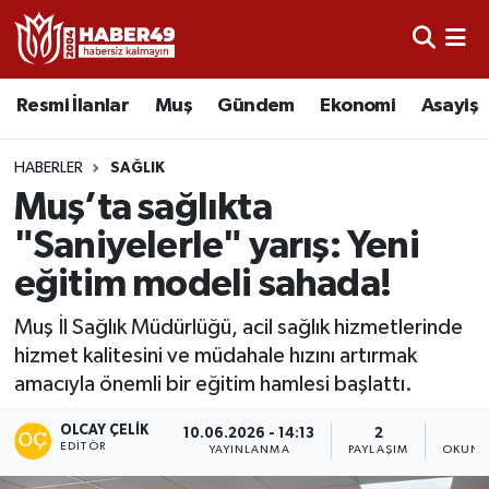
Resmi İlanlar
Uşak Nöbetçi Eczaneler
Resmi İlanlar
Muş
Gündem
Ekonomi
Asayiş
Asayiş
Uşak Hava Durumu
HABERLER
SAĞLIK
Bölge
Uşak Namaz Vakitleri
Muş’ta sağlıkta
"Saniyelerle" yarış: Yeni
Eğitim
Uşak Trafik Yoğunluk Haritası
eğitim modeli sahada!
Ekonomi
TFF 2.Lig Kırmızı Grup Puan Durumu ve Fikstür
Muş İl Sağlık Müdürlüğü, acil sağlık hizmetlerinde
hizmet kalitesini ve müdahale hızını artırmak
Sağlık
Tüm Manşetler
amacıyla önemli bir eğitim hamlesi başlattı.
Gündem
Son Dakika Haberleri
OLCAY ÇELIK
10.06.2026 - 14:13
2
2
EDITÖR
YAYINLANMA
PAYLAŞIM
OKUNM
Spor
Haber Arşivi