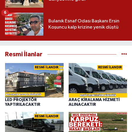
6
Bulanık Esnaf Odası Başkanı Ersin
Koşuncu kalp krizine yenik düştü
Resmi İlanlar
RESMİ İLANDIR
RESMİ İLANDIR
LED PROJEKTÖR
ARAÇ KİRALAMA HİZMETİ
YAPTIRILACAKTIR
ALINACAKTIR
RESMİ İLANDIR