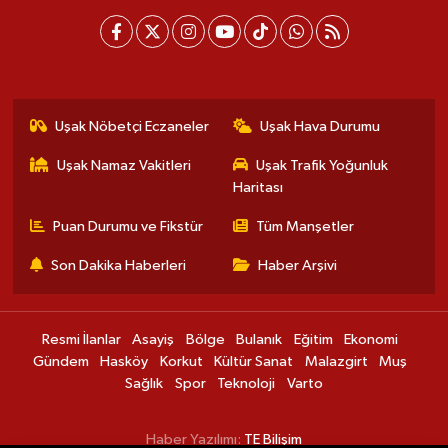
Uşak Nöbetçi Eczaneler
Uşak Hava Durumu
Uşak Namaz Vakitleri
Uşak Trafik Yoğunluk
Haritası
Puan Durumu ve Fikstür
Tüm Manşetler
Son Dakika Haberleri
Haber Arşivi
Resmi İlanlar
Asayiş
Bölge
Bulanık
Eğitim
Ekonomi
Gündem
Hasköy
Korkut
Kültür Sanat
Malazgirt
Muş
Sağlık
Spor
Teknoloji
Varto
Haber Yazılımı:
TE Bilişim