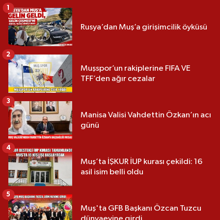
1
Rusya’dan Muş’a girişimcilik öyküsü
2
Muşspor’un rakiplerine FIFA VE
TFF’den ağır cezalar
3
Manisa Valisi Vahdettin Özkan’ın acı
günü
4
Muş’ta İŞKUR İUP kurası çekildi: 16
asil isim belli oldu
5
Muş'ta GFB Başkanı Özcan Tuzcu
dünyaevine girdi