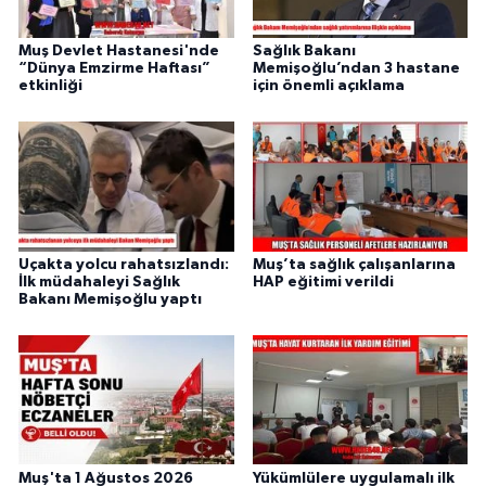
Muş Devlet Hastanesi'nde
Sağlık Bakanı
“Dünya Emzirme Haftası”
Memişoğlu’ndan 3 hastane
etkinliği
için önemli açıklama
Uçakta yolcu rahatsızlandı:
Muş’ta sağlık çalışanlarına
İlk müdahaleyi Sağlık
HAP eğitimi verildi
Bakanı Memişoğlu yaptı
Muş'ta 1 Ağustos 2026
Yükümlülere uygulamalı ilk