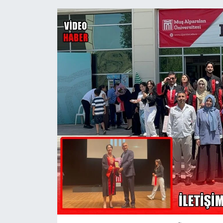
Siyaset
Teknoloji
Kültür Sanat
Muş
Hasköy
Korkut
Bulanık
Malazgirt
Varto