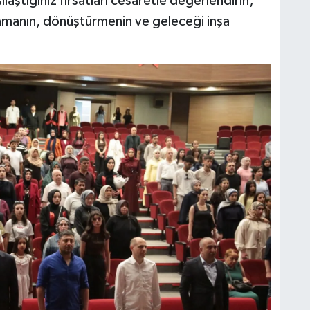
aştığınız fırsatları cesaretle değerlendirin;
lamanın, dönüştürmenin ve geleceği inşa
"