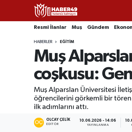
Resmi İlanlar
Uşak Nöbetçi Eczaneler
Resmi İlanlar
Muş
Gündem
Ekono
Asayiş
Uşak Hava Durumu
HABERLER
EĞITIM
Muş Alparsla
Bölge
Uşak Namaz Vakitleri
Eğitim
Uşak Trafik Yoğunluk Haritası
coşkusu: Genç 
Ekonomi
TFF 2.Lig Kırmızı Grup Puan Durumu ve Fikstür
Muş Alparslan Üniversitesi İlet
öğrencilerini görkemli bir tören
Sağlık
Tüm Manşetler
ilk adımlarını attı.
Gündem
Son Dakika Haberleri
OLCAY ÇELIK
10.06.2026 - 14:06
10.
EDITÖR
YAYINLANMA
Spor
Haber Arşivi