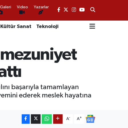
Galeri
Video
Yazarlar
Kültür Sanat
Teknoloji
e mezuniyet
attı
ılını başarıyla tamamlayan
k yemini ederek meslek hayatına
-
+
A
A