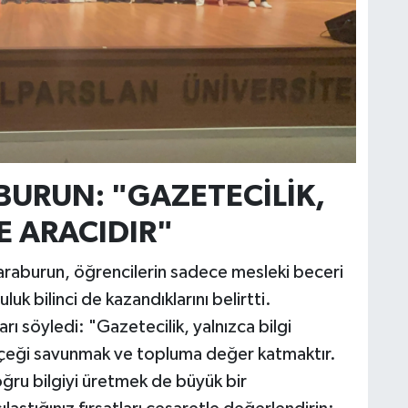
BURUN: "GAZETECİLİK,
E ARACIDIR"
Karaburun, öğrencilerin sadece mesleki beceri
k bilinci de kazandıklarını belirtti.
ı söyledi: "Gazetecilik, yalnızca bilgi
çeği savunmak ve topluma değer katmaktır.
oğru bilgiyi üretmek de büyük bir