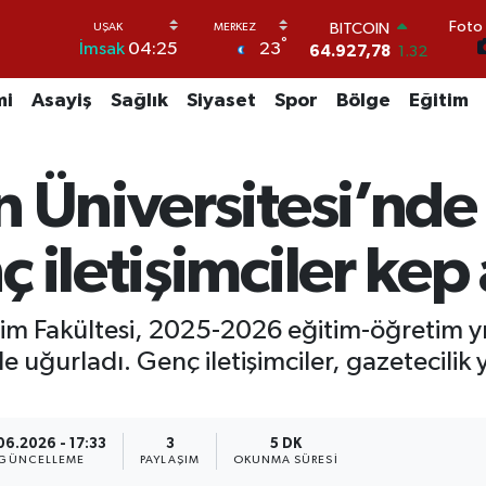
Foto 
DOLAR
°
23
İmsak
04:25
47,5894
0.08
EURO
55,0398
-0.02
mi
Asayiş
Sağlık
Siyaset
Spor
Bölge
Eğitim
STERLİN
64,1581
0.16
GRAM ALTIN
n Üniversitesi’nd
6508.83
4.44
BİST100
13.703
11
iletişimciler kep 
BITCOIN
64.927,78
1.32
işim Fakültesi, 2025-2026 eğitim-öğretim y
le uğurladı. Genç iletişimciler, gazetecili
06.2026 - 17:33
3
5 DK
GÜNCELLEME
PAYLAŞIM
OKUNMA SÜRESI