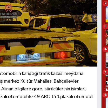
2
3
4
5
tomobilin karıştığı trafik kazası meydana
uş merkez Kültür Mahallesi Bahçelievler
ınan bilgilere göre, sürücülerinin isimleri
6
alı otomobil ile 49 ABC 154 plakalı otomobil