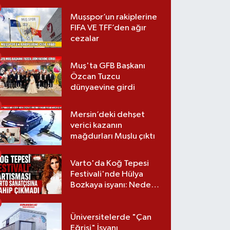
Muşspor’un rakiplerine
FIFA VE TFF’den ağır
cezalar
Muş'ta GFB Başkanı
Özcan Tuzcu
dünyaevine girdi
Mersin’deki dehşet
verici kazanın
mağdurları Muşlu çıktı
Varto'da Koğ Tepesi
Festivali'nde Hülya
Bozkaya isyanı: Neden
davet edilmedi?
Üniversitelerde "Çan
Eğrisi" İsyanı