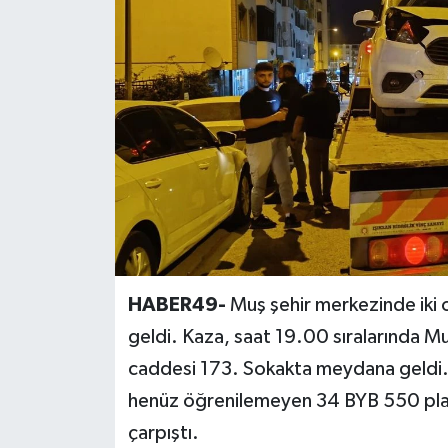
Siyaset
Teknoloji
Kültür Sanat
Muş
Hasköy
Korkut
HABER49-
Muş şehir merkezinde iki o
geldi. Kaza, saat 19.00 sıralarında M
Bulanık
caddesi 173. Sokakta meydana geldi. Al
Malazgirt
henüz öğrenilemeyen 34 BYB 550 plak
çarpıştı.
Varto