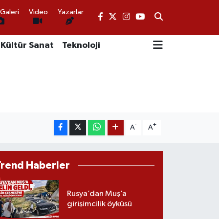
Galeri
Video
Yazarlar
Kültür Sanat
Teknoloji
-
+
A
A
Trend Haberler
Rusya’dan Muş’a
girişimcilik öyküsü