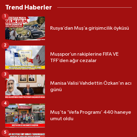
Trend Haberler
1
Rusya’dan Muş’a girişimcilik öyküsü
2
Muşspor’un rakiplerine FIFA VE
TFF’den ağır cezalar
3
Manisa Valisi Vahdettin Özkan’ın acı
günü
4
Muş’ta ‘Vefa Programı’ 440 haneye
umut oldu
5