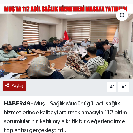
Siyaset
Teknoloji
Kültür Sanat
Muş
Hasköy
Paylaş
Korkut
-
+
A
A
Bulanık
HABER49-
Muş İl Sağlık Müdürlüğü, acil sağlık
hizmetlerinde kaliteyi artırmak amacıyla 112 birim
Malazgirt
sorumlularının katılımıyla kritik bir değerlendirme
toplantısı gerçekleştirdi.
Varto