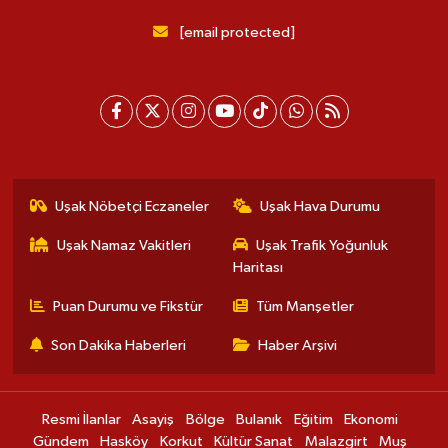
[email protected]
Uşak Nöbetçi Eczaneler
Uşak Hava Durumu
Uşak Namaz Vakitleri
Uşak Trafik Yoğunluk
Haritası
Puan Durumu ve Fikstür
Tüm Manşetler
Son Dakika Haberleri
Haber Arşivi
Resmi İlanlar
Asayiş
Bölge
Bulanık
Eğitim
Ekonomi
Gündem
Hasköy
Korkut
Kültür Sanat
Malazgirt
Muş