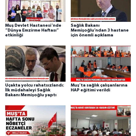
Muş Devlet Hastanesi'nde
Sağlık Bakanı
“Dünya Emzirme Haftası”
Memişoğlu’ndan 3 hastane
etkinliği
için önemli açıklama
Uçakta yolcu rahatsızlandı:
Muş’ta sağlık çalışanlarına
İlk müdahaleyi Sağlık
HAP eğitimi verildi
Bakanı Memişoğlu yaptı