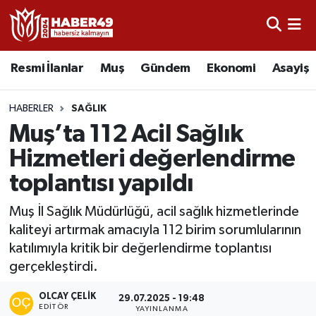
Resmi İlanlar
Uşak Nöbetçi Eczaneler
Resmi İlanlar
Muş
Gündem
Ekonomi
Asayiş
Asayiş
Uşak Hava Durumu
HABERLER
SAĞLIK
Bölge
Uşak Namaz Vakitleri
Muş’ta 112 Acil Sağlık
Hizmetleri değerlendirme
Eğitim
Uşak Trafik Yoğunluk Haritası
toplantısı yapıldı
Ekonomi
TFF 2.Lig Kırmızı Grup Puan Durumu ve Fikstür
Muş İl Sağlık Müdürlüğü, acil sağlık hizmetlerinde
kaliteyi artırmak amacıyla 112 birim sorumlularının
Sağlık
Tüm Manşetler
katılımıyla kritik bir değerlendirme toplantısı
gerçekleştirdi.
Gündem
Son Dakika Haberleri
OLCAY ÇELIK
29.07.2025 - 19:48
Spor
Haber Arşivi
EDITÖR
YAYINLANMA