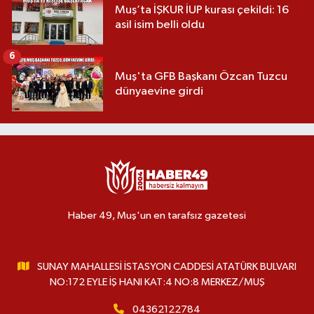
Muş’ta İŞKUR İUP kurası çekildi: 16
asil isim belli oldu
6
Muş'ta GFB Başkanı Özcan Tuzcu
dünyaevine girdi
Haber 49, Muş'un en tarafsız gazetesi
SUNAY MAHALLESİ İSTASYON CADDESİ ATATÜRK BULVARI
NO:172 EYLE İŞ HANI KAT:4 NO:8 MERKEZ/MUŞ
04362122784