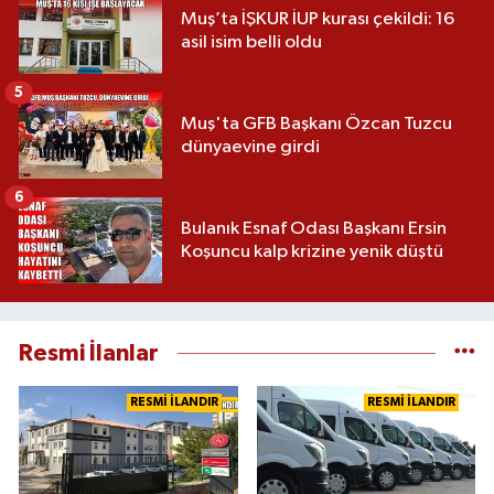
Muş’ta İŞKUR İUP kurası çekildi: 16
asil isim belli oldu
5
Muş'ta GFB Başkanı Özcan Tuzcu
dünyaevine girdi
6
Bulanık Esnaf Odası Başkanı Ersin
Koşuncu kalp krizine yenik düştü
Resmi İlanlar
RESMİ İLANDIR
RESMİ İLANDIR