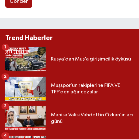
Gönder
Trend Haberler
1
Rusya’dan Muş’a girişimcilik öyküsü
2
Muşspor’un rakiplerine FIFA VE
TFF’den ağır cezalar
3
Manisa Valisi Vahdettin Özkan’ın acı
günü
4