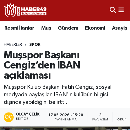
Resmi İlanlar
Uşak Nöbetçi Eczaneler
Resmi İlanlar
Muş
Gündem
Ekonomi
Asayiş
Asayiş
Uşak Hava Durumu
HABERLER
SPOR
Bölge
Uşak Namaz Vakitleri
Muşspor Başkanı
Cengiz’den IBAN
Eğitim
Uşak Trafik Yoğunluk Haritası
açıklaması
Ekonomi
TFF 2.Lig Kırmızı Grup Puan Durumu ve Fikstür
Muşspor Kulüp Başkanı Fatih Cengiz, sosyal
medyada paylaşılan IBAN’ın kulübün bilgisi
Sağlık
Tüm Manşetler
dışında yapıldığını belirtti.
Gündem
Son Dakika Haberleri
OLCAY ÇELIK
17.05.2026 - 15:20
3
1
EDITÖR
YAYINLANMA
PAYLAŞIM
OKUNM
Spor
Haber Arşivi