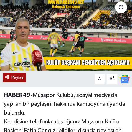
Siyaset
Teknoloji
Kültür Sanat
Muş
Hasköy
Paylaş
-
+
A
A
Korkut
HABER49-
Muşspor Kulübü, sosyal medyada
Bulanık
yapılan bir paylaşım hakkında kamuoyuna uyarıda
bulundu.
Malazgirt
Kendisine telefonla ulaştığımız Muşspor Kulüp
Başkanı Fatih Cengiz, bilgileri dışında paylaşılan
Varto