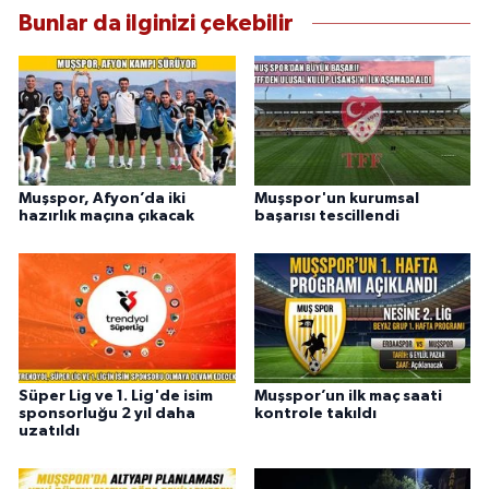
Bunlar da ilginizi çekebilir
Muşspor, Afyon’da iki
Muşspor'un kurumsal
hazırlık maçına çıkacak
başarısı tescillendi
Süper Lig ve 1. Lig'de isim
Muşspor’un ilk maç saati
sponsorluğu 2 yıl daha
kontrole takıldı
uzatıldı