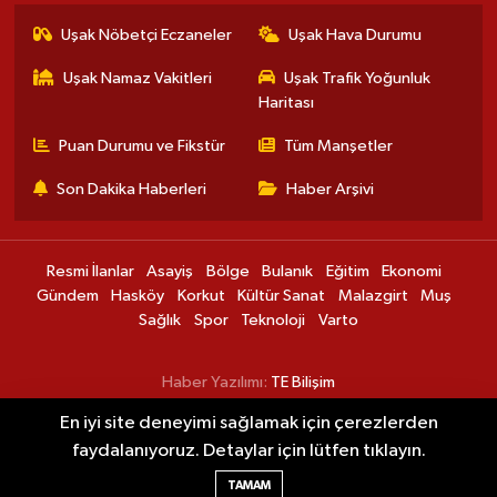
Uşak Nöbetçi Eczaneler
Uşak Hava Durumu
Uşak Namaz Vakitleri
Uşak Trafik Yoğunluk
Haritası
Puan Durumu ve Fikstür
Tüm Manşetler
Son Dakika Haberleri
Haber Arşivi
Resmi İlanlar
Asayiş
Bölge
Bulanık
Eğitim
Ekonomi
Gündem
Hasköy
Korkut
Kültür Sanat
Malazgirt
Muş
Sağlık
Spor
Teknoloji
Varto
Haber Yazılımı:
TE Bilişim
En iyi site deneyimi sağlamak için çerezlerden
Darende'de nostalji sineması ve karaoke
09:37
faydalanıyoruz. Detaylar için lütfen tıklayın.
gecesi düzenlendi
TAMAM