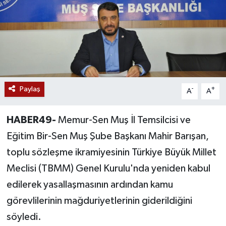
Siyaset
Teknoloji
Kültür Sanat
Paylaş
-
+
A
A
Muş
HABER49-
Memur-Sen Muş İl Temsilcisi ve
Hasköy
Eğitim Bir-Sen Muş Şube Başkanı Mahir Barışan,
Korkut
toplu sözleşme ikramiyesinin Türkiye Büyük Millet
Meclisi (TBMM) Genel Kurulu'nda yeniden kabul
Bulanık
edilerek yasallaşmasının ardından kamu
Malazgirt
görevlilerinin mağduriyetlerinin giderildiğini
söyledi.
Varto