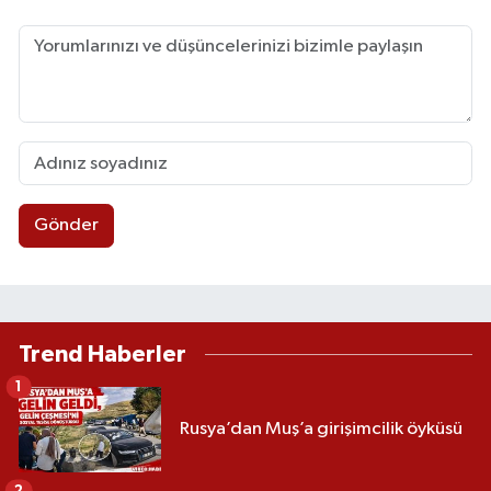
Gönder
Trend Haberler
1
Rusya’dan Muş’a girişimcilik öyküsü
2