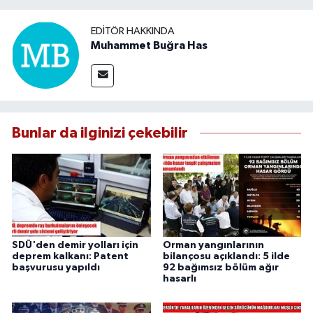
EDITÖR HAKKINDA
Muhammet Buğra Has
Bunlar da ilginizi çekebilir
SDÜ'den demir yolları için
Orman yangınlarının
deprem kalkanı: Patent
bilançosu açıklandı: 5 ilde
başvurusu yapıldı
92 bağımsız bölüm ağır
hasarlı