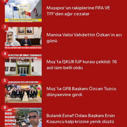
Muşspor’un rakiplerine FIFA VE
TFF’den ağır cezalar
3
Manisa Valisi Vahdettin Özkan’ın acı
günü
4
Muş’ta İŞKUR İUP kurası çekildi: 16
asil isim belli oldu
5
Muş'ta GFB Başkanı Özcan Tuzcu
dünyaevine girdi
6
Bulanık Esnaf Odası Başkanı Ersin
Koşuncu kalp krizine yenik düştü