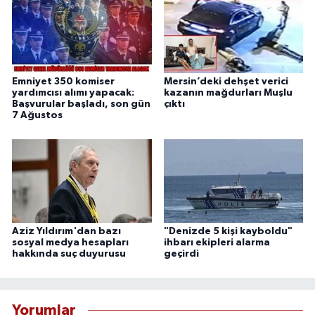
Emniyet 350 komiser
Mersin’deki dehşet verici
yardımcısı alımı yapacak:
kazanın mağdurları Muşlu
Başvurular başladı, son gün
çıktı
7 Ağustos
Aziz Yıldırım'dan bazı
"Denizde 5 kişi kayboldu"
sosyal medya hesapları
ihbarı ekipleri alarma
hakkında suç duyurusu
geçirdi
Yorumlar