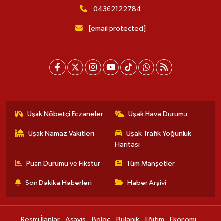
04362122784
[email protected]
Uşak Nöbetçi Eczaneler
Uşak Hava Durumu
Uşak Namaz Vakitleri
Uşak Trafik Yoğunluk
Haritası
Puan Durumu ve Fikstür
Tüm Manşetler
Son Dakika Haberleri
Haber Arşivi
Resmi İlanlar
Asayiş
Bölge
Bulanık
Eğitim
Ekonomi