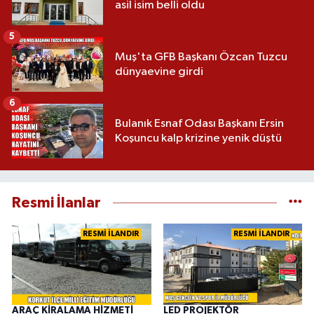
asil isim belli oldu
5
Muş'ta GFB Başkanı Özcan Tuzcu
dünyaevine girdi
6
Bulanık Esnaf Odası Başkanı Ersin
Koşuncu kalp krizine yenik düştü
Resmi İlanlar
RESMİ İLANDIR
RESMİ İLANDIR
ARAÇ KİRALAMA HİZMETİ
LED PROJEKTÖR