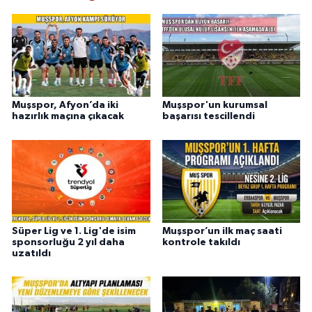
Muşspor, Afyon’da iki
Muşspor'un kurumsal
hazırlık maçına çıkacak
başarısı tescillendi
Süper Lig ve 1. Lig'de isim
Muşspor’un ilk maç saati
sponsorluğu 2 yıl daha
kontrole takıldı
uzatıldı