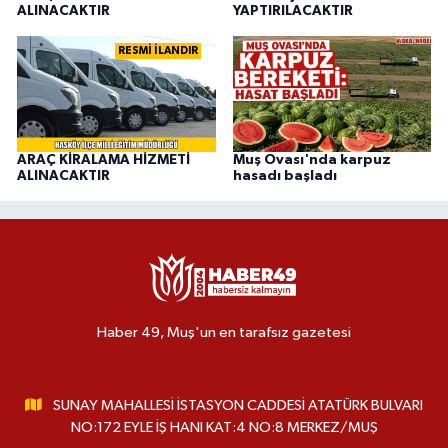
ALINACAKTIR
YAPTIRILACAKTIR
RESMİ İLANDIR
ARAÇ KİRALAMA HİZMETİ
Muş Ovası'nda karpuz
ALINACAKTIR
hasadı başladı
Haber 49, Muş'un en tarafsız gazetesi
SUNAY MAHALLESİ İSTASYON CADDESİ ATATÜRK BULVARI
NO:172 EYLE İŞ HANI KAT:4 NO:8 MERKEZ/MUŞ