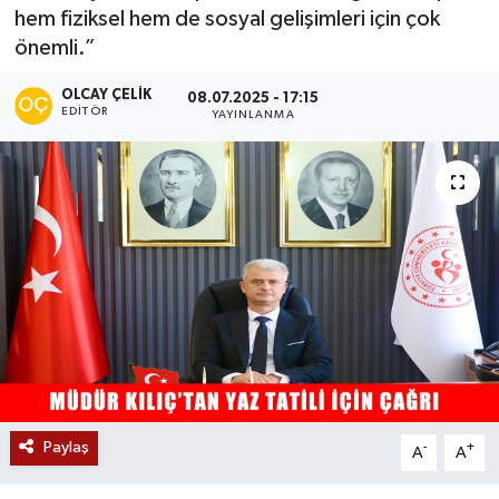
hem fiziksel hem de sosyal gelişimleri için çok
Siyaset
önemli.”
Teknoloji
OLCAY ÇELIK
08.07.2025 - 17:15
EDITÖR
YAYINLANMA
Kültür Sanat
Muş
Hasköy
Korkut
Bulanık
Malazgirt
Paylaş
-
+
A
A
Varto