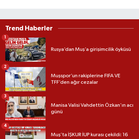
Trend Haberler
1
Rusya’dan Muş’a girişimcilik öyküsü
2
Muşspor’un rakiplerine FIFA VE
TFF’den ağır cezalar
3
Manisa Valisi Vahdettin Özkan’ın acı
günü
4
Muş’ta İŞKUR İUP kurası çekildi: 16