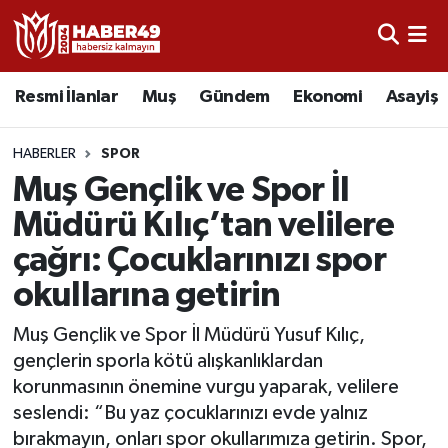
Resmi İlanlar
Uşak Nöbetçi Eczaneler
Resmi İlanlar
Muş
Gündem
Ekonomi
Asayiş
Asayiş
Uşak Hava Durumu
HABERLER
SPOR
Bölge
Uşak Namaz Vakitleri
Muş Gençlik ve Spor İl
Müdürü Kılıç’tan velilere
Eğitim
Uşak Trafik Yoğunluk Haritası
çağrı: Çocuklarınızı spor
Ekonomi
TFF 2.Lig Kırmızı Grup Puan Durumu ve Fikstür
okullarına getirin
Sağlık
Tüm Manşetler
Muş Gençlik ve Spor İl Müdürü Yusuf Kılıç,
gençlerin sporla kötü alışkanlıklardan
Gündem
Son Dakika Haberleri
korunmasının önemine vurgu yaparak, velilere
seslendi: “Bu yaz çocuklarınızı evde yalnız
Spor
Haber Arşivi
bırakmayın, onları spor okullarımıza getirin. Spor,