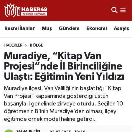
Resmi İlanlar
Uşak Nöbetçi Eczaneler
Resmi İlanlar
Muş
Gündem
Ekonomi
Asayiş
Asayiş
Uşak Hava Durumu
HABERLER
BÖLGE
Bölge
Uşak Namaz Vakitleri
Muradiye, “Kitap Van
Projesi”nde İl Birinciliğine
Eğitim
Uşak Trafik Yoğunluk Haritası
Ulaştı: Eğitimin Yeni Yıldızı
Ekonomi
TFF 2.Lig Kırmızı Grup Puan Durumu ve Fikstür
Muradiye ilçesi, Van Valiliği’nin başlattığı “Kitap
Van Projesi” kapsamında gösterdiği üstün
Sağlık
Tüm Manşetler
başarıyla il genelinde zirveye oturdu. Seçilen 10
öğretmenin 8’inin Muradiye’den olması, ilçeyi
Gündem
Son Dakika Haberleri
eğitimde örnek model haline getirdi.
Spor
Haber Arşivi
YAĞMUR CIN