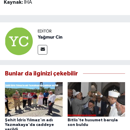
Kaynak:
İHA
EDITÖR
Yağmur Cin
Bunlar da ilginizi çekebilir
Şehit İdris Yılmaz'ın adı
Bitlis'te husumet barışla
Yazmakaya'da caddeye
son buldu
verildi