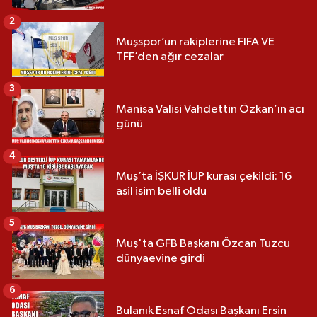
2
Muşspor’un rakiplerine FIFA VE
TFF’den ağır cezalar
3
Manisa Valisi Vahdettin Özkan’ın acı
günü
4
Muş’ta İŞKUR İUP kurası çekildi: 16
asil isim belli oldu
5
Muş'ta GFB Başkanı Özcan Tuzcu
dünyaevine girdi
6
Bulanık Esnaf Odası Başkanı Ersin