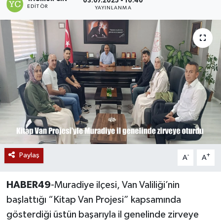
03.07.2025 - 10:40
EDITÖR
YAYINLANMA
Siyaset
Teknoloji
Kültür Sanat
Muş
Hasköy
Korkut
Paylaş
-
+
A
A
Bulanık
HABER49
-Muradiye ilçesi, Van Valiliği’nin
Malazgirt
başlattığı “Kitap Van Projesi” kapsamında
gösterdiği üstün başarıyla il genelinde zirveye
Varto