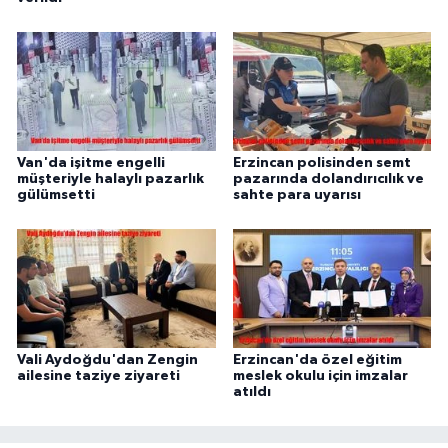
Van'da işitme engelli
Erzincan polisinden semt
müşteriyle halaylı pazarlık
pazarında dolandırıcılık ve
gülümsetti
sahte para uyarısı
Vali Aydoğdu'dan Zengin
Erzincan'da özel eğitim
ailesine taziye ziyareti
meslek okulu için imzalar
atıldı