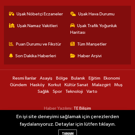
Uşak Nöbetçi Eczaneler
Uşak Hava Durumu
Uşak Namaz Vakitleri
Uşak Trafik Yoğunluk
Haritası
Puan Durumu ve Fikstür
Tüm Manşetler
Son Dakika Haberleri
Haber Arşivi
Resmi İlanlar
Asayiş
Bölge
Bulanık
Eğitim
Ekonomi
Gündem
Hasköy
Korkut
Kültür Sanat
Malazgirt
Muş
Sağlık
Spor
Teknoloji
Varto
Haber Yazılımı:
TE Bilişim
En iyi site deneyimi sağlamak için çerezlerden
faydalanıyoruz. Detaylar için lütfen tıklayın.
Muş Ovası'nda karpuz hasadı başladı
00:15
TAMAM